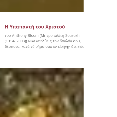
Η Υπαπαντή του Χριστού
του Anthony Bloom (Μητροπολίτη Sourozh
(1914- 2003)) Νῦν ἀπολύεις τὸν δοῦλόν σου,
δέσποτα, κατὰ τὸ ρῆμα σου ἐν εἰρήνῃ· ὅτι εἶδον
οἱ...