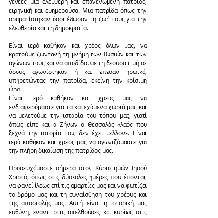
γενεές μια ελεύθερη και επανενωμένη πατρίδα, 
ειρηνική και ευημερούσα. Μια πατρίδα όπως την 
οραματίστηκαν όσοι έδωσαν τη ζωή τους για την 
ελευθερία και τη δημοκρατία.
Είναι ιερό καθήκον και χρέος όλων μας, να 
κρατούμε ζωντανή τη μνήμη των θυσιών και των 
αγώνων τους και να αποδίδουμε τη δέουσα τιμή σε 
όσους αγωνίστηκαν ή και έπεσαν ηρωικά, 
υπηρετώντας την πατρίδα, εκείνη την κρίσιμη 
ώρα.
Είναι ιερό καθήκον και χρέος μας να 
ενδιαφερόμαστε για τα κατεχόμενα χωριά μας και 
να μελετούμε την ιστορία του τόπου μας, γιατί 
όπως είπε και ο Ζήνων ο Θεσσαλός «λαός που 
ξεχνά την ιστορία του, δεν έχει μέλλον». Είναι 
ιερό καθήκον και χρέος μας να αγωνιζόμαστε για 
την πλήρη δικαίωση της πατρίδος μας.
Προσευχόμαστε σήμερα στον Κύριο ημών Ιησού 
Χριστό, όπως στις δύσκολες ημέρες που έπονται, 
να φανεί ίλεως επί τις αμαρτίες μας και να φωτίζει 
το δρόμο μας και τη συναίσθηση του χρέους και 
της αποστολής μας. Αυτή είναι η ιστορική μας 
ευθύνη, έναντι στις απελθούσες και κυρίως στις 