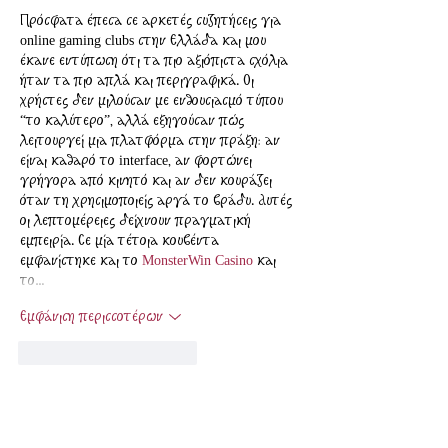
Πρόσφατα έπεσα σε αρκετές συζητήσεις για 
online gaming clubs στην Ελλάδα και μου 
έκανε εντύπωση ότι τα πιο αξιόπιστα σχόλια 
ήταν τα πιο απλά και περιγραφικά. Οι 
χρήστες δεν μιλούσαν με ενθουσιασμό τύπου 
“το καλύτερο”, αλλά εξηγούσαν πώς 
λειτουργεί μια πλατφόρμα στην πράξη: αν 
είναι καθαρό το interface, αν φορτώνει 
γρήγορα από κινητό και αν δεν κουράζει 
όταν τη χρησιμοποιείς αργά το βράδυ. Αυτές 
οι λεπτομέρειες δείχνουν πραγματική 
εμπειρία. Σε μία τέτοια κουβέντα 
εμφανίστηκε και το 
MonsterWin Casino
 και 
το…
Εμφάνιση περισσοτέρων
Μου αρέσει
Απάντηση
Πρόσφατα άρθρα