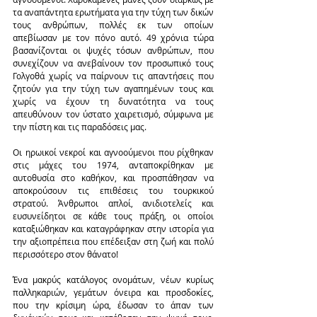
τα αναπάντητα ερωτήματα για την τύχη των δικών 
τους ανθρώπων, πολλές εκ των οποίων 
απεβίωσαν με τον πόνο αυτό. 49 χρόνια τώρα 
βασανίζονται οι ψυχές τόσων ανθρώπων, που 
συνεχίζουν να ανεβαίνουν τον προσωπικό τους 
Γολγοθά χωρίς να παίρνουν τις απαντήσεις που 
ζητούν για την τύχη των αγαπημένων τους και 
χωρίς να έχουν τη δυνατότητα να τους 
απευθύνουν τον ύστατο χαιρετισμό, σύμφωνα με 
την πίστη και τις παραδόσεις μας.
Οι ηρωικοί νεκροί και αγνοούμενοι που ρίχθηκαν 
στις μάχες του 1974, ανταποκρίθηκαν με 
αυτοθυσία στο καθήκον, και προσπάθησαν να 
αποκρούσουν τις επιθέσεις του τουρκικού 
στρατού. Άνθρωποι απλοί, ανιδιοτελείς και 
ευσυνείδητοι σε κάθε τους πράξη, οι οποίοι 
καταξιώθηκαν και καταγράφηκαν στην ιστορία για 
την αξιοπρέπεια που επέδειξαν στη ζωή και πολύ 
περισσότερο στον θάνατο!
Ένα μακρύς κατάλογος ονομάτων, νέων κυρίως 
παλληκαριών, γεμάτων όνειρα και προσδοκίες, 
που την κρίσιμη ώρα, έδωσαν το άπαν των 