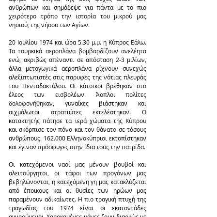
ανθρώπων και σημάδεψε για πάντα με το πιο 
χειρότερο τρόπο την ιστορία του μικρού μας 
νησιού, της νήσου των Αγίων.
20 Ιουλίου 1974 και ώρα 5.30 μ.μ. η Κύπρος Εάλω. 
Τα τουρκικά αεροπλάνα βομβαρδίζουν ανελέητα 
ενώ, ακριβώς απέναντι σε απόσταση 2-3 μιλίων, 
άλλα μεταγωγικά αεροπλάνα ρίχνουν συνεχώς 
αλεξιπτωτιστές στις παρυφές της νότιας πλευράς 
του Πενταδακτύλου. Οι κάτοικοι βρέθηκαν στο 
έλεος των εισβολέων. Άοπλοι πολίτες 
δολοφονήθηκαν, γυναίκες βιάστηκαν και 
αιχμάλωτοι στρατιώτες εκτελέστηκαν. Ο 
κατακτητής πάτησε τα ιερά χώματα της Κύπρου 
και σκόρπισε τον πόνο και τον θάνατο σε τόσους 
ανθρώπους. 162.000 Ελληνοκύπριοι εκτοπίστηκαν 
και έγιναν πρόσφυγες στην ίδια τους την πατρίδα.
Οι κατεχόμενοι ναοί μας μένουν βουβοί και 
αλειτούργητοι, οι τάφοι των προγόνων μας 
βεβηλώνονται, η κατεχόμενη γη μας κατακλύζεται 
από έποικους και οι θυσίες των ηρώων μας 
παραμένουν αδικαίωτες. Η πιο τραγική πτυχή της 
τραγωδίας του 1974 είναι οι εκατοντάδες 
αγνοούμενοι. Χαροκαμένες μάνες ζουν διαρκώς με 