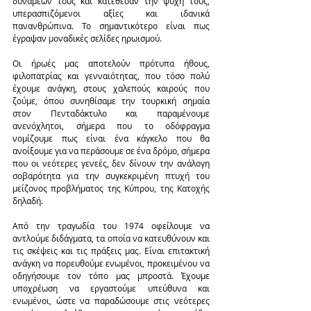
δυνάμεών τους και κατέθεσαν την ψυχή τους, 
υπερασπιζόμενοι αξίες και ιδανικά 
πανανθρώπινα. Το σημαντικότερο είναι πως 
έγραψαν μοναδικές σελίδες ηρωισμού.
Οι ήρωές μας αποτελούν πρότυπα ήθους, 
φιλοπατρίας και γενναιότητας, που τόσο πολύ 
έχουμε ανάγκη, στους χαλεπούς καιρούς που 
ζούμε, όπου συνηθίσαμε την τουρκική σημαία 
στον Πενταδάκτυλο και παραμένουμε 
ανενόχλητοι, σήμερα που το οδόφραγμα 
νομίζουμε πως είναι ένα κάγκελο που θα 
ανοίξουμε για να περάσουμε σε ένα δρόμο, σήμερα 
που οι νεότερες γενεές, δεν δίνουν την ανάλογη 
σοβαρότητα για την συγκεκριμένη πτυχή του 
μείζονος προβλήματος της Κύπρου, της Κατοχής 
δηλαδή.
Από την τραγωδία του 1974 οφείλουμε να 
αντλούμε διδάγματα, τα οποία να κατευθύνουν και 
τις σκέψεις και τις πράξεις μας. Είναι επιτακτική 
ανάγκη να πορευθούμε ενωμένοι, προκειμένου να 
οδηγήσουμε τον τόπο μας μπροστά. Έχουμε 
υποχρέωση να εργαστούμε υπεύθυνα και 
ενωμένοι, ώστε να παραδώσουμε στις νεότερες 