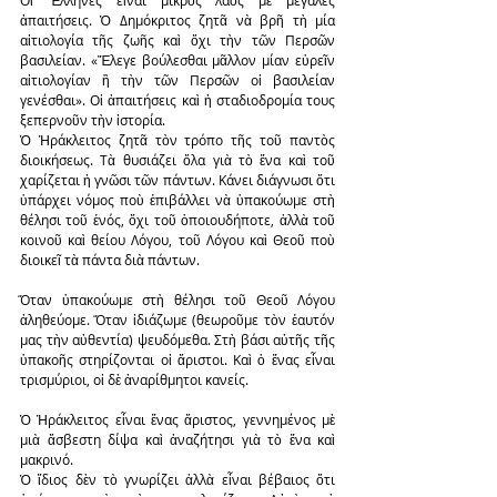
Οἱ Ἕλληνες εἶναι μικρὸς λαὸς μὲ μεγάλες 
ἀπαιτήσεις. Ὁ Δημόκριτος ζητᾶ νὰ βρῆ τὴ μία 
αἰτιολογία τῆς ζωῆς καὶ ὄχι τὴν τῶν Περσῶν 
βασιλείαν. «Ἔλεγε βούλεσθαι μᾶλλον μίαν εὑρεῖν 
αἰτιολογίαν ἢ τὴν τῶν Περσῶν οἱ βασιλείαν 
γενέσθαι». Οἱ ἀπαιτήσεις καὶ ἡ σταδιοδρομία τους 
ξεπερνοῦν τὴν ἱστορία.
Ὁ Ἡράκλειτος ζητᾶ τὸν τρόπο τῆς τοῦ παντὸς 
διοικήσεως. Τὰ θυσιάζει ὅλα γιὰ τὸ ἕνα καὶ τοῦ 
χαρίζεται ἡ γνῶσι τῶν πάντων. Κάνει διάγνωσι ὅτι 
ὑπάρχει νόμος ποὺ ἐπιβάλλει νὰ ὑπακούωμε στὴ 
θέλησι τοῦ ἑνός, ὄχι τοῦ ὁποιουδήποτε, ἀλλὰ τοῦ 
κοινοῦ καὶ θείου Λόγου, τοῦ Λόγου καὶ Θεοῦ ποὺ 
διοικεῖ τὰ πάντα διὰ πάντων.
Ὅταν ὑπακούωμε στὴ θέλησι τοῦ Θεοῦ Λόγου 
ἀληθεύομε. Ὅταν ἰδιάζωμε (θεωροῦμε τὸν ἑαυτόν 
μας τὴν αὐθεντία) ψευδόμεθα. Στὴ βάσι αὐτῆς τῆς 
ὑπακοῆς στηρίζονται οἱ ἄριστοι. Καὶ ὁ ἕνας εἶναι 
τρισμύριοι, οἱ δὲ ἀναρίθμητοι κανείς.
Ὁ Ἡράκλειτος εἶναι ἕνας ἄριστος, γεννημένος μὲ 
μιὰ ἄσβεστη δίψα καὶ ἀναζήτησι γιὰ τὸ ἕνα καὶ 
μακρινό.
Ὁ ἴδιος δὲν τὸ γνωρίζει ἀλλὰ εἶναι βέβαιος ὅτι 