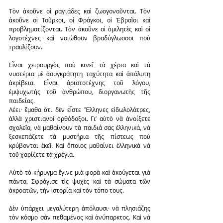
Τὸν ἀκοῦνε οἱ ραγιάδες καὶ ζωογονοῦνται. Τὸν 
ἀκοῦνε οἱ Τοῦρκοι, οἱ Φράγκοι, οἱ Ἑβραῖοι καὶ 
προβληματίζονται. Τὸν ἀκοῦνε οἱ ὁμιλητὲς καὶ οἱ 
λογοτέχνες καὶ νοιώθουν βραδύγλωσσοι ποὺ 
τραυλίζουν.
Εἶναι χειρουργὸς ποὺ κινεῖ τὰ χέρια καὶ τὰ 
νυστέρια μὲ ἀσυγκράτητη ταχύτητα καὶ ἀπόλυτη 
ἀκρίβεια. Εἶναι ἀριστοτέχνης τοῦ λόγου, 
ἐμψυχωτὴς τοῦ ἀνθρώπου, διοργανωτὴς τῆς 
παιδείας.
Λέει· ἔμαθα ὅτι δὲν εἶστε Ἕλληνες εἰδωλολάτρες, 
ἀλλὰ χριστιανοὶ ὀρθόδοξοι. Γι’ αὐτὸ νὰ ἀνοίξετε 
σχολεῖα, νὰ μαθαίνουν τὰ παιδιά σας ἑλληνικά, νὰ 
ξεσκεπάζετε τὰ μυστήρια τῆς πίστεως ποὺ 
κρύβονται ἐκεῖ. Καὶ ὅποιος μαθαίνει ἑλληνικὰ νὰ 
τοῦ χαρίζετε τὰ χρέγια.
Αὐτὸ τὸ κήρυγμα ἔγινε μιὰ φορὰ καὶ ἀκούγεται γιὰ 
πάντα. Σφράγισε τὶς ψυχὲς καὶ τὰ σώματα τῶν 
ἀκροατῶν, τὴν ἱστορία καὶ τὸν τόπο τους.
Δὲν ὑπάρχει μεγαλύτερη ἀπόλαυσι· νὰ πλησιάζης 
τὸν κόσμο σὰν πεθαμένος καὶ ἀνύπαρκτος. Καὶ νὰ 