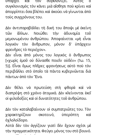
ὑπάρχει καὶ τὸν συγκλονίζει. Αὐτὸς ὁ 
συγκλονισμὸς τὸν κάνει μιὰ αἴσθησι ποὺ κρίνει καὶ 
ἀπορρίπτει ὅσα βλέπει καὶ ἀκούει νὰ γίνωνται ἀπὸ 
τοὺς συγχρόνους του.
Δὲν ἀντιπαραβάλλει τὴ δική του ἄποψι μὲ ἐκείνη 
τῶν ἄλλων. Νοιώθει τὴν ἀδυναμία τοῦ 
μεμονωμένου ἀνθρώπου. Ἀποφαίνεται «μὴ εἶναι 
λογικὸν τὸν ἄνθρωπον, μόνον δ’ ὑπάρχειν 
φρενῆρες τὸ περιέχον».
Δὲν εἶναι ἀπὸ μόνος του λογικὸς ὁ ἄνθρωπος 
[«χωρὶς ἐμοῦ οὐ δύνασθε ποιεῖν οὐδέν» (Ἰω. 15, 
5)]. Εἶναι ὅμως πλῆρες φρονήσεως αὐτὸ ποὺ τὸν 
περιβάλλει στὸ ὁποῖο τὰ πάντα κυβερνῶνται διὰ 
πάντων ἀπὸ τὸν Ἕνα.
Δὲν θέλει νὰ πρωτεύση στὴ φθορὰ καὶ νὰ 
διαπρέψη στὸ χρόνο ἀτομικά. Δὲν κλείνονται ἐκεῖ 
οἱ φιλοδοξίες καὶ οἱ δυνατότητες τοῦ ἀνθρώπου.
Δὲν τὸν καταλαβαίνουν οἱ συμπατριῶτες του. Τὸν 
χαρακτηρίζουν σκοτεινό, ὑπερόπτη καὶ 
ὀχλολοίδορο.
Αὐτὰ δὲν τὸν ἀγγίζουν γιατὶ δὲν ἔχουν σχέσι μὲ 
τὴν πραγματικότητα. Φεύγει μόνος του στὸ βουνό. 