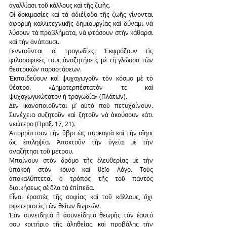
ἀγαλλίασι τοῦ κάλλους καὶ τῆς ζωῆς.
Οἱ δοκιμασίες καὶ τὰ ἀδιέξοδα τῆς ζωῆς γίνονται 
ἀφορμὴ καλλιτεχνικῆς δημιουργίας καὶ δύναμι νὰ 
λύσουν τὰ προβλήματα, νὰ φτάσουν στὴν κάθαρσι 
καὶ τὴν ἀνάπαυσι.
Γεννιοῦνται οἱ τραγωδίες. Ἐκφράζουν τὶς 
φιλοσοφικές τους ἀναζητήσεις μὲ τὴ γλῶσσα τῶν 
θεατρικῶν παραστάσεων.
Ἐκπαιδεύουν καὶ ψυχαγωγοῦν τὸν κόσμο μὲ τὸ 
θέατρο. «Δημοτερπέστατόν τε καὶ 
ψυχαγωγικώτατον ἡ τραγωδία» (Πλάτων).
Δὲν ἱκανοποιοῦνται μ’ αὐτὸ ποὺ πετυχαίνουν. 
Συνέχεια συζητοῦν καὶ ζητοῦν νὰ ἀκούσουν κάτι 
νεώτερο (Πραξ. 17, 21).
Ἀπορρίπτουν τὴν ὕβρι ὡς πυρκαγιὰ καὶ τὴν οἴησι 
ὡς ἐπιληψία. Ἀποκτοῦν τὴν ὑγεία μὲ τὴν 
ἀναζήτησι τοῦ μέτρου.
Μπαίνουν στὸν δρόμο τῆς ἐλευθερίας μὲ τὴν 
ὑπακοὴ στὸν κοινὸ καὶ θεῖο Λόγο. Τοὺς 
ἀποκαλύπτεται ὁ τρόπος τῆς τοῦ παντὸς 
διοικήσεως σὲ ὅλα τὰ ἐπίπεδα.
Εἶναι ἐραστὲς τῆς σοφίας καὶ τοῦ κάλλους, ὄχι 
σφετεριστὲς τῶν θείων δωρεῶν.
Ἐὰν συνειδητὰ ἢ ἀσυνείδητα θεωρῆς τὸν ἑαυτό 
σου κριτήριο τῆς ἀληθείας, καὶ προβάλης τὴν 