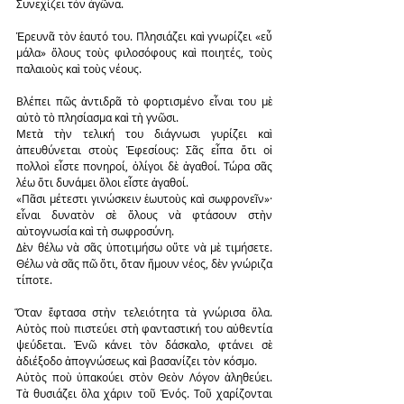
Συνεχίζει τὸν ἀγῶνα.
Ἑρευνᾶ τὸν ἑαυτό του. Πλησιάζει καὶ γνωρίζει «εὖ 
μάλα» ὅλους τοὺς φιλοσόφους καὶ ποιητές, τοὺς 
παλαιοὺς καὶ τοὺς νέους.
Βλέπει πῶς ἀντιδρᾶ τὸ φορτισμένο εἶναι του μὲ 
αὐτὸ τὸ πλησίασμα καὶ τὴ γνῶσι.
Μετὰ τὴν τελική του διάγνωσι γυρίζει καὶ 
ἀπευθύνεται στοὺς Ἐφεσίους: Σᾶς εἶπα ὅτι οἱ 
πολλοὶ εἶστε πονηροί, ὀλίγοι δὲ ἀγαθοί. Τώρα σᾶς 
λέω ὅτι δυνάμει ὅλοι εἶστε ἀγαθοί.
«Πᾶσι μέτεστι γινώσκειν ἑωυτοὺς καὶ σωφρονεῖν»· 
εἶναι δυνατὸν σὲ ὅλους νὰ φτάσουν στὴν 
αὐτογνωσία καὶ τὴ σωφροσύνη.
Δὲν θέλω νὰ σᾶς ὑποτιμήσω οὔτε νὰ μὲ τιμήσετε. 
Θέλω νὰ σᾶς πῶ ὅτι, ὅταν ἤμουν νέος, δὲν γνώριζα 
τίποτε.
Ὅταν ἔφτασα στὴν τελειότητα τὰ γνώρισα ὅλα. 
Αὐτὸς ποὺ πιστεύει στὴ φανταστική του αὐθεντία 
ψεύδεται. Ἐνῶ κάνει τὸν δάσκαλο, φτάνει σὲ 
ἀδιέξοδο ἀπογνώσεως καὶ βασανίζει τὸν κόσμο.
Αὐτὸς ποὺ ὑπακούει στὸν Θεὸν Λόγον ἀληθεύει. 
Τὰ θυσιάζει ὅλα χάριν τοῦ Ἑνός. Τοῦ χαρίζονται 