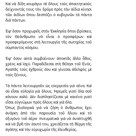
Καὶ νὰ δίδη κουράγιο σὲ ὅλους τοὺς ἀπαιτητικοὺς 
δείχνοντάς τους τὸν δρόμο πρὸς τὴν ἀίδια κίνησι 
τῶν ἀιδίων ὅπου δεσπόζει ὁ κυβερνῶν τὰ πάντα 
διὰ πάντων.
Ἐφ’ ὅσον προχωρεῖς στὴν Ἐκκλησία ὅπου βρίσκεις 
τὸν Θεάνθρωπο νὰ εἶναι ὁ προσφέρων καὶ 
προσφερόμενος στὴ λειτουργία τῆς σωτηρίας τοῦ 
σύμπαντος κόσμου.
Ἐφ’ ὅσον αὐτὰ συμβαίνουν· ἀποκτᾶς ἄλλο ἦθος, 
χρέος καὶ ἰσχύ. Παραδίδεσαι στὴ θέλησι τοῦ Ἑνός. 
Ἀγαπᾶς τοὺς ἐχθρούς σου καὶ γίνεσαι ἀδελφὸς μὲ 
τοὺς ξένους.
Τὰ πάντα λειτουργοῦν ὡς εὐεργεσία γιὰ σένα. Καὶ 
σὺ εἶσαι εὐλογία γιὰ ὅλους. Ἠρεμεῖς γιατὶ ὅλα σοῦ 
κάνουν καλό. Δὲν διαπληκτίζεσαι μὲ κανένα γιατὶ 
εἶσαι εὐγνώμων πρὸς ὅλους καὶ γιὰ ὅλα.
Ὅπως βιολογικὰ γιὰ νὰ ζήση ὁ ἄνθρωπος ἔχει 
ἀνάγκη ἀπὸ τὴν παρουσία τοῦ ἥλιου καὶ τὸ 
ὀξυγόνο τοῦ ἀέρα· πνευματικὰ γιὰ νὰ ἀναπτυχθῆ 
καὶ νὰ βρῆ τὸν ἑαυτό του, χρειάζεται τὴ θέρμη τῆς 
ἀγάπης καὶ τὴν εὐρυχωρία τῆς ἐλευθερίας.