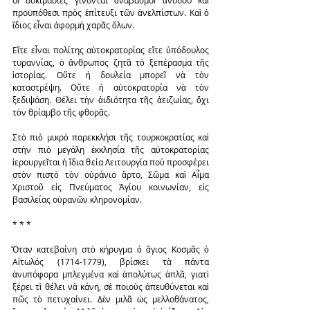
οἱ δοκιμασίες γίνονται ἀναβαθμοὶ ἀνόδου καὶ 
προϋπόθεσι πρὸς ἐπίτευξι τῶν ἀνελπίστων. Καὶ ὁ 
ἴδιος εἶναι ἀφορμὴ χαρᾶς ὅλων.
Εἴτε εἶναι πολίτης αὐτοκρατορίας εἴτε ὑπόδουλος 
τυραννίας, ὁ ἄνθρωπος ζητᾶ τὸ ξεπέρασμα τῆς 
ἱστορίας. Οὔτε ἡ δουλεία μπορεῖ νὰ τὸν 
καταστρέψη. Οὔτε ἡ αὐτοκρατορία νὰ τὸν 
ξεδιψάση. Θέλει τὴν ἀιδιότητα τῆς ἀειζωίας, ὄχι 
τὸν θρίαμβο τῆς φθορᾶς.
Στὸ πιὸ μικρὸ παρεκκλήσι τῆς τουρκοκρατίας καὶ 
στὴν πιὸ μεγάλη ἐκκλησία τῆς αὐτοκρατορίας 
ἱερουργεῖται ἡ ἴδια θεία Λειτουργία ποὺ προσφέρει 
στὸν πιστὸ τὸν οὐράνιο ἄρτο, Σῶμα καὶ Αἷμα 
Χριστοῦ εἰς Πνεύματος Ἁγίου κοινωνίαν, εἰς 
βασιλείας οὐρανῶν κληρονομίαν.
* * *
Ὅταν κατεβαίνη στὸ κήρυγμα ὁ ἅγιος Κοσμᾶς ὁ 
Αἰτωλός (1714-1779), βρίσκει τὰ πάντα 
ἀνυπόφορα μπλεγμένα καὶ ἀπολύτως ἁπλᾶ, γιατὶ 
ξέρει τὶ θέλει νὰ κάνη, σὲ ποιοὺς ἀπευθύνεται καὶ 
πῶς τὸ πετυχαίνει. Δὲν μιλᾶ ὡς μελλοθάνατος, 