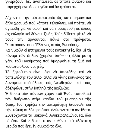
γνωρίζουν, δὲν ἀναπαύεται σὲ τίποτε φθαρτὸ καὶ 
παρερχόμενο ὅσο μεγάλο καὶ ἂν φαίνεται.
Δέχονται τὴν αὐτοκρατορία ὡς κάτι σημαντικὸ 
ἀλλὰ χρονικὸ ποὺ κάποτε τελειώνει. Καὶ πρέπει νὰ 
ἁγιασθῆ γιὰ νὰ σωθῆ καὶ νὰ προσφερθῆ σὲ ὅλους 
ὡς εὐλογία καὶ δύναμι ζωῆς. Τοὺς δίδεται μὲ τὸ νὰ 
τοὺς τὴν ἀρνοῦνται πάνω στὰ πράγματα. 
Ὑποτάσσονται οἱ Ἕλληνες στοὺς Ρωμαίους.
Καὶ νικοῦν οἱ ἡττημένοι τοὺς κατακτητές, ὄχι μὲ τὴ 
δύναμι τῶν ὅπλων (χαμένη ὑπόθεσι), ἀλλὰ μὲ τὴ 
χάρι τοῦ Πνεύματος ποὺ ὁμορφαίνει τὴ ζωὴ καὶ 
καθιστᾶ ὅλους νικητές.
Τὸ ζητούμενο εἶναι ὄχι νὰ ὑποτάξης καὶ νὰ 
ταπεινώσης τὸν ἄλλο, ἀλλὰ νὰ γίνης κοινωνὸς τῆς 
Δυνάμεως ποὺ ὅλους τοὺς ἐλευθερώνει καὶ τοὺς 
ἀδελφώνει στὴν ἔκπληξι τῆς ἀειζωίας.
Ἡ θυσία τῶν πάντων χάριν τοῦ Ἑνὸς τοποθετεῖ 
τὸν ἄνθρωπο στὴν καρδιὰ τοῦ μυστηρίου τῆς 
ζωῆς. Τοῦ χαρίζει τὴν ἀσταμάτητη διαστολὴ καὶ 
τὴν τελικὴ ἁπλότητα ὅπου ἑνώνονται τὰ ἀντίθετα. 
Συνέρχονται τὰ μακρινά. Ἀνακεφαλαιώνονται ὅλα 
σὲ ἕνα. Καὶ δίδεται στὸν καθένα μιὰ ἐλάχιστη 
μερίδα ποὺ ἔχει ἐν σμικρῷ τὸ ὅλο.