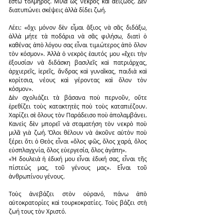
ἔστω τολμηρός. Μιλᾶ ὡς νεκρὸς καὶ ἀείζωος. Δὲν 
διατυπώνει σκέψεις ἀλλὰ δίδει ζωή.
Λέει: «ὄχι μόνον δὲν εἶμαι ἄξιος νὰ σᾶς διδάξω, 
ἀλλὰ μήτε τὰ ποδάρια νὰ σᾶς φιλήσω, διατὶ ὁ 
καθένας ἀπὸ λόγου σας εἶναι τιμιώτερος ἀπὸ ὅλον 
τὸν κόσμον». Ἀλλὰ ὁ νεκρὸς ἑαυτός μου «ἔχει τὴν 
ἐξουσίαν νὰ διδάσκη βασιλεῖς καὶ πατριάρχας, 
ἀρχιερεῖς, ἱερεῖς, ἄνδρας καὶ γυναῖκας, παιδιὰ καὶ 
κορίτσια, νέους καὶ γέροντας καὶ ὅλον τὸν 
κόσμον».
Δὲν σχολιάζει τὰ βάσανα ποὺ περνοῦν, οὔτε 
ἐρεθίζει τοὺς κατακτητὲς ποὺ τοὺς καταπιέζουν. 
Χαρίζει σὲ ὅλους τὸν Παράδεισο ποὺ ἀπολαμβάνει.
Κανεὶς δὲν μπορεῖ νὰ σταματήση τὸν νεκρὸ ποὺ 
μιλᾶ γιὰ ζωή. Ὅλοι θέλουν νὰ ἀκοῦνε αὐτὸν ποὺ 
ξέρει ὅτι ὁ Θεὸς εἶναι «ὅλος φῶς, ὅλος χαρά, ὅλος 
εὐσπλαγχνία, ὅλος εὐεργεσία, ὅλος ἀγάπη».
«Ἡ δουλειὰ ἡ ἐδική μου εἶναι ἐδική σας, εἶναι τῆς 
πίστεώς μας, τοῦ γένους μας». Εἶναι τοῦ 
ἀνθρωπίνου γένους.
Τοὺς ἀνεβάζει στὸν οὐρανό, πάνω ἀπὸ 
αὐτοκρατορίες καὶ τουρκοκρατίες. Τοὺς βάζει στὴ 
ζωή τους τὸν Χριστό.