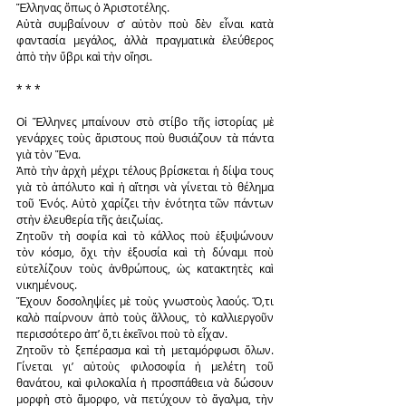
Ἕλληνας ὅπως ὁ Ἀριστοτέλης.
Αὐτὰ συμβαίνουν σ’ αὐτὸν ποὺ δὲν εἶναι κατὰ 
φαντασία μεγάλος, ἀλλὰ πραγματικὰ ἐλεύθερος 
ἀπὸ τὴν ὕβρι καὶ τὴν οἴησι.
* * *
Οἱ Ἕλληνες μπαίνουν στὸ στίβο τῆς ἱστορίας μὲ 
γενάρχες τοὺς ἄριστους ποὺ θυσιάζουν τὰ πάντα 
γιὰ τὸν Ἕνα.
Ἀπὸ τὴν ἀρχὴ μέχρι τέλους βρίσκεται ἡ δίψα τους 
γιὰ τὸ ἀπόλυτο καὶ ἡ αἴτησι νὰ γίνεται τὸ θέλημα 
τοῦ Ἑνός. Αὐτὸ χαρίζει τὴν ἑνότητα τῶν πάντων 
στὴν ἐλευθερία τῆς ἀειζωίας.
Ζητοῦν τὴ σοφία καὶ τὸ κάλλος ποὺ ἐξυψώνουν 
τὸν κόσμο, ὄχι τὴν ἐξουσία καὶ τὴ δύναμι ποὺ 
εὐτελίζουν τοὺς ἀνθρώπους, ὡς κατακτητὲς καὶ 
νικημένους.
Ἔχουν δοσοληψίες μὲ τοὺς γνωστοὺς λαούς. Ὅ,τι 
καλὸ παίρνουν ἀπὸ τοὺς ἄλλους, τὸ καλλιεργοῦν 
περισσότερο ἀπ’ ὅ,τι ἐκεῖνοι ποὺ τὸ εἶχαν.
Ζητοῦν τὸ ξεπέρασμα καὶ τὴ μεταμόρφωσι ὅλων. 
Γίνεται γι’ αὐτοὺς φιλοσοφία ἡ μελέτη τοῦ 
θανάτου, καὶ φιλοκαλία ἡ προσπάθεια νὰ δώσουν 
μορφὴ στὸ ἄμορφο, νὰ πετύχουν τὸ ἄγαλμα, τὴν 