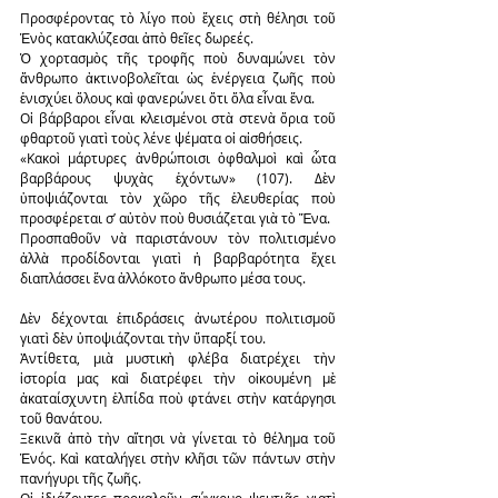
Προσφέροντας τὸ λίγο ποὺ ἔχεις στὴ θέλησι τοῦ 
Ἑνὸς κατακλύζεσαι ἀπὸ θεῖες δωρεές.
Ὁ χορτασμὸς τῆς τροφῆς ποὺ δυναμώνει τὸν 
ἄνθρωπο ἀκτινοβολεῖται ὡς ἐνέργεια ζωῆς ποὺ 
ἐνισχύει ὅλους καὶ φανερώνει ὅτι ὅλα εἶναι ἕνα.
Οἱ βάρβαροι εἶναι κλεισμένοι στὰ στενὰ ὅρια τοῦ 
φθαρτοῦ γιατὶ τοὺς λένε ψέματα οἱ αἰσθήσεις.
«Κακοὶ μάρτυρες ἀνθρώποισι ὀφθαλμοὶ καὶ ὦτα 
βαρβάρους ψυχὰς ἐχόντων» (107). Δὲν 
ὑποψιάζονται τὸν χῶρο τῆς ἐλευθερίας ποὺ 
προσφέρεται σ’ αὐτὸν ποὺ θυσιάζεται γιὰ τὸ Ἕνα.
Προσπαθοῦν νὰ παριστάνουν τὸν πολιτισμένο 
ἀλλὰ προδίδονται γιατὶ ἡ βαρβαρότητα ἔχει 
διαπλάσσει ἕνα ἀλλόκοτο ἄνθρωπο μέσα τους.
Δὲν δέχονται ἐπιδράσεις ἀνωτέρου πολιτισμοῦ 
γιατὶ δὲν ὑποψιάζονται τὴν ὕπαρξί του.
Ἀντίθετα, μιὰ μυστικὴ φλέβα διατρέχει τὴν 
ἱστορία μας καὶ διατρέφει τὴν οἰκουμένη μὲ 
ἀκαταίσχυντη ἐλπίδα ποὺ φτάνει στὴν κατάργησι 
τοῦ θανάτου.
Ξεκινᾶ ἀπὸ τὴν αἴτησι νὰ γίνεται τὸ θέλημα τοῦ 
Ἑνός. Καὶ καταλήγει στὴν κλῆσι τῶν πάντων στὴν 
πανήγυρι τῆς ζωῆς.