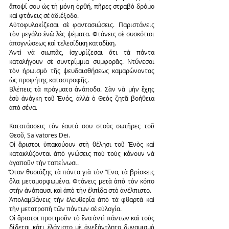
ἄποψί σου ὡς τὴ μόνη ὀρθή, πῆρες στραβὸ δρόμο 
καὶ φτάνεις σὲ ἀδιέξοδο.
Αὐτοφυλακίζεσαι σὲ φαντασιώσεις. Παριστάνεις 
τὸν μεγάλο ἐνῶ λὲς ψέματα. Φτάνεις σὲ συσκότισι 
ἀπογνώσεως καὶ τελεσίδικη καταδίκη.
Ἀντὶ νὰ σιωπᾶς, ἰσχυρίζεσαι ὅτι τὰ πάντα 
καταλήγουν σὲ συντρίμμια συμφορᾶς. Ντύνεσαι 
τὸν ἡρωισμὸ τῆς ψευδαισθήσεως καμαρώνοντας 
ὡς προφήτης καταστροφῆς.
Βλέπεις τὰ πράγματα ἀνάποδα. Σὰν νὰ μὴν ἔχης 
ἐσὺ ἀνάγκη τοῦ Ἑνός, ἀλλὰ ὁ Θεὸς ζητᾶ βοήθεια 
ἀπὸ σένα.
Κατατάσσεις τὸν ἑαυτό σου στοὺς σωτῆρες τοῦ 
Θεοῦ, Salvatores Dei.
Οἱ ἄριστοι ὑπακούουν στὴ θέλησι τοῦ Ἑνὸς καὶ 
κατακλύζονται ἀπὸ γνώσεις ποὺ τοὺς κάνουν νὰ 
ἀγαποῦν τὴν ταπείνωσι.
Ὅταν θυσιάζης τὰ πάντα γιὰ τὸν Ἕνα, τὰ βρίσκεις 
ὅλα μεταμορφωμένα. Φτάνεις μετὰ ἀπὸ τὸν κόπο 
στὴν ἀνάπαυσι καὶ ἀπὸ τὴν ἐλπίδα στὸ ἀνέλπιστο.
Ἀπολαμβάνεις τὴν ἐλευθερία ἀπὸ τὰ φθαρτὰ καὶ 
τὴν μετατροπὴ τῶν πάντων σὲ εὐλογία.
Οἱ ἄριστοι προτιμοῦν τὸ ἕνα ἀντὶ πάντων καὶ τοὺς 
δίδεται κάτι ἐλάχιστο μὲ ἀνεξάντλητο δυναμισμὸ 