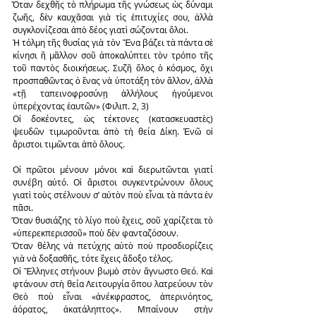
Ὅταν δεχθῆς τὸ πλήρωμα τῆς γνώσεως ὡς δύναμι 
ζωῆς, δὲν καυχᾶσαι γιὰ τὶς ἐπιτυχίες σου, ἀλλὰ 
συγκλονίζεσαι ἀπὸ δέος γιατὶ σώζονται ὅλοι.
Ἡ τόλμη τῆς θυσίας γιὰ τὸν Ἕνα βάζει τὰ πάντα σὲ 
κίνησι ἢ μᾶλλον σοῦ ἀποκαλύπτει τὸν τρόπο τῆς 
τοῦ παντὸς διοικήσεως. Συζῆ ὅλος ὁ κόσμος, ὄχι 
προσπαθῶντας ὁ ἕνας νὰ ὑποτάξη τὸν ἄλλον, ἀλλὰ 
«τῇ ταπεινοφροσύνῃ ἀλλήλους ἡγούμενοι 
ὑπερέχοντας ἑαυτῶν» (Φιλιπ. 2, 3)
Οἱ δοκέοντες, ὡς τέκτονες (κατασκευαστὲς) 
ψευδῶν τιμωροῦνται ἀπὸ τὴ θεία Δίκη. Ἐνῶ οἱ 
ἄριστοι τιμῶνται ἀπὸ ὅλους.
Οἱ πρῶτοι μένουν μόνοι καὶ διερωτῶνται γιατί 
συνέβη αὐτό. Οἱ ἄριστοι συγκεντρώνουν ὅλους 
γιατὶ τοὺς στέλνουν σ’ αὐτὸν ποὺ εἶναι τὰ πάντα ἐν 
πᾶσι.
Ὅταν θυσιάζης τὸ λίγο ποὺ ἔχεις, σοῦ χαρίζεται τὸ 
«ὑπερεκπερισσοῦ» ποὺ δὲν φανταζόσουν.
Ὅταν θέλης νὰ πετύχης αὐτὸ ποὺ προσδιορίζεις 
γιὰ νὰ δοξασθῆς, τότε ἔχεις ἄδοξο τέλος.
Οἱ Ἕλληνες στήνουν βωμὸ στὸν ἄγνωστο Θεό. Καὶ 
φτάνουν στὴ θεία Λειτουργία ὅπου λατρεύουν τὸν 
Θεὸ ποὺ εἶναι «ἀνέκφραστος, ἀπερινόητος, 
ἀόρατος, ἀκατάληπτος». Μπαίνουν στὴν 