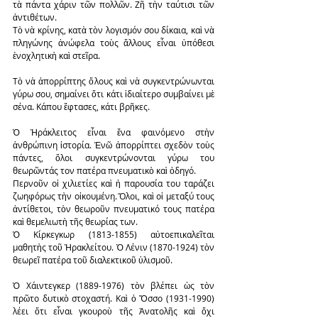
τὰ πάντα χάριν τῶν πολλῶν. Ζῆ τὴν ταύτισι τῶν 
ἀντιθέτων.
Τὸ νὰ κρίνης, κατὰ τὸν λογισμόν σου δίκαια, καὶ νὰ 
πληγώνης ἀνώφελα τοὺς ἄλλους εἶναι ὑπόθεσι 
ἐνοχλητικὴ καὶ στεῖρα.
Τὸ νὰ ἀπορρίπτης ὅλους καὶ νὰ συγκεντρώνωνται 
γύρω σου, σημαίνει ὅτι κάτι ἰδιαίτερο συμβαίνει μὲ 
σένα. Κάπου ἔφτασες, κάτι βρῆκες.
Ὁ Ἡράκλειτος εἶναι ἕνα φαινόμενο στὴν 
ἀνθρώπινη ἱστορία. Ἐνῶ ἀπορρίπτει σχεδὸν τοὺς 
πάντες, ὅλοι συγκεντρώνονται γύρω του 
θεωρῶντάς τον πατέρα πνευματικὸ καὶ ὁδηγό.
Περνοῦν οἱ χιλιετίες καὶ ἡ παρουσία του ταράζει 
ζωηφόρως τὴν οἰκουμένη. Ὅλοι, καὶ οἱ μεταξύ τους 
ἀντίθετοι, τὸν θεωροῦν πνευματικό τους πατέρα 
καὶ θεμελιωτὴ τῆς θεωρίας των.
Ὁ Κίρκεγκωρ (1813-1855) αὐτοεπικαλεῖται 
μαθητὴς τοῦ Ἡρακλείτου. Ὁ Λένιν (1870-1924) τὸν 
θεωρεῖ πατέρα τοῦ διαλεκτικοῦ ὑλισμοῦ.
Ὁ Χάιντεγκερ (1889-1976) τὸν βλέπει ὡς τὸν 
πρῶτο δυτικὸ στοχαστή. Καὶ ὁ Ὄσσο (1931-1990) 
λέει ὅτι εἶναι γκουροὺ τῆς Ἀνατολῆς καὶ ὄχι 