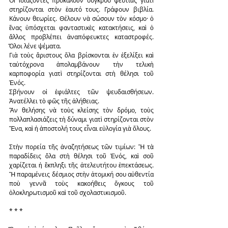
Οἱ ἰδιάζοντες προκαλοῦν σύγκρυο ψευτιᾶς γιατὶ 
στηρίζονται στὸν ἑαυτό τους. Γράφουν βιβλία. 
Κάνουν θεωρίες. Θέλουν νὰ σώσουν τὸν κόσμο· ὁ 
ἕνας ὑπόσχεται φανταστικὲς κατακτήσεις, καὶ ὁ 
ἄλλος προβλέπει ἀναπόφευκτες καταστροφές. 
Ὅλοι λένε ψέματα.
Γιὰ τοὺς ἄριστους ὅλα βρίσκονται ἐν ἐξελίξει καὶ 
ταὐτόχρονα ἀπολαμβάνουν τὴν τελικὴ 
καρποφορία γιατὶ στηρίζονται στὴ θέλησι τοῦ 
Ἑνός.
Σβήνουν οἱ ἐφιάλτες τῶν ψευδαισθήσεων. 
Ἀνατέλλει τὸ φῶς τῆς ἀλήθειας.
Ἂν θελήσης νὰ τοὺς κλείσης τὸν δρόμο, τοὺς 
πολλαπλασιάζεις τὴ δύναμι γιατὶ στηρίζονται στὸν 
Ἕνα, καὶ ἡ ἀποστολή τους εἶναι εὐλογία γιὰ ὅλους.
Στὴν πορεία τῆς ἀναζητήσεως τῶν τιμίων: Ἢ τὰ 
παραδίδεις ὅλα στὴ θέλησι τοῦ Ἑνός, καὶ σοῦ 
χαρίζεται ἡ ἔκπληξι τῆς ἀτελευτήτου ἐπεκτάσεως. 
Ἢ παραμένεις δέσμιος στὴν ἀτομική σου αὐθεντία 
ποὺ γεννᾶ τοὺς κακοήθεις ὄγκους τοῦ 
ὁλοκληρωτισμοῦ καὶ τοῦ σχολαστικισμοῦ.
* * *