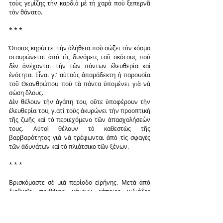
τοὺς γεμίζης τὴν καρδιὰ μὲ τὴ χαρὰ ποὺ ξεπερνᾶ 
τὸν θάνατο.
* * *
Ὅποιος κηρύττει τὴν ἀλήθεια ποὺ σώζει τὸν κόσμο 
σταυρώνεται ἀπὸ τὶς δυνάμεις τοῦ σκότους ποὺ 
δὲν ἀνέχονται τὴν τῶν πάντων ἐλευθερία καὶ 
ἑνότητα. Εἶναι γι’ αὐτοὺς ἀπαράδεκτη ἡ παρουσία 
τοῦ Θεανθρώπου ποὺ τὰ πάντα ὑπομένει γιὰ νὰ 
σώση ὅλους.
Δὲν θέλουν τὴν ἀγάπη του, οὔτε ὑποφέρουν τὴν 
ἐλευθερία του, γιατὶ τοὺς ἀκυρώνει τὴν προοπτικὴ 
τῆς ζωῆς καὶ τὸ περιεχόμενο τῶν ἀπασχολήσεών 
τους. Αὐτοὶ θέλουν τὸ καθεστὼς τῆς 
βαρβαρότητος γιὰ νὰ τρέφωνται ἀπὸ τὶς σφαγὲς 
τῶν ἀδυνάτων καὶ τὸ πλιάτσικο τῶν ξένων.
* * *
Βρισκόμαστε σὲ μιὰ περίοδο εἰρήνης. Μετὰ ἀπὸ 
διεθνεῖς συνθῆκες μένουν κάποιες χιλιάδες 
μουσουλμάνοι στὴ Θράκη. Καὶ ἀντίστοιχα μένουν 
ἀνάλογες χιλιάδες ὀρθόδοξοι Ρωμηοὶ στὴν Πόλι.
Φτάνομε στὰ «Σεπτεμβριανά» (6η καὶ 7η) τοῦ 