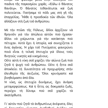
παιᾶνα τῆς παγκοσμίου χαρᾶς. «Ἑάλω ὁ θάνατος 
θανάτῳ». Ὁ θάνατος τεθανάτωται καὶ ζωὴ 
πολιτεύεται. Πατήσαμε τὸ πόδι μας στὴ γῆ τῆς 
ἐπαγγελίας. Ἦλθε ἡ προσδοκία τῶν ἐθνῶν. Ὅλα 
ἀλλάζουν στὴ ζωὴ τοῦ ἀνθρώπου.
Μὲ τὴν πτῶσι τῆς Πόλεως, ἄλλοι ἀρχίζουν νὰ 
θρηνοῦν γιὰ τὴν ἀπώλεια αὐτῶν ποὺ ἔχασαν· 
ἄλλοι νὰ χαίρωνται γιὰ τὴν κατάκτησι ποὺ 
πέτυχαν. Αὐτὰ ἔχει ἡ ἱστορία, καὶ συνεχίζεται ὁ 
ἕνας ἀγῶνας. Ἡ χάρι τοῦ Πνεύματος φανερώνει 
ποιά εἶναι ἡ τελικὴ ἐπιτυχία γιὰ ὅλους τοὺς 
θνητούς· νικητὲς καὶ νικημένους.
Οὔτε αὐτὴ ἡ νίκη σοῦ χαρίζει τὴν αἰώνια ζωὴ ποὺ 
ζητᾶ ἡ ψυχὴ τοῦ ἀνθρώπου. Οὔτε ἡ ἧττα σοῦ 
ἀποκλείει τὴ δυνατότητα νὰ προχωρήσης στὴν 
ἐλευθερία τῆς ἀειζωίας. Ὅλοι κρινόμαστε καὶ 
βοηθιόμαστε ἀπὸ ὅλα.
Ἡ νίκη, ὡς ἐπιτυχία δυνάμεως, ἔχει ἀνάγκη 
μεταμορφώσεως. Καὶ ἡ ἧττα, ὡς δοκιμασία ζωῆς, 
περιέχει τὴ δύναμι ποὺ σοῦ χαρίζει τὰ 
ἀκατόρθωτα.
Γι’ αὐτὸν ποὺ ζητᾶ τὰ ἀνθρωπίνως ἀνέφικτα, ὄλες 