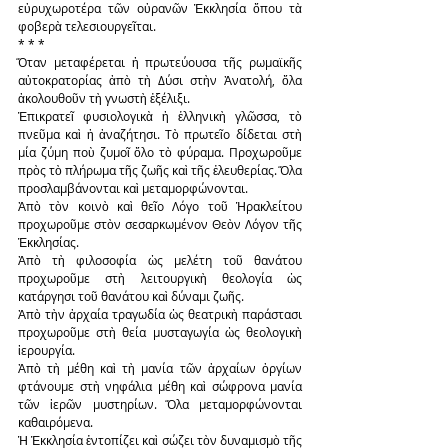
εὐρυχωροτέρα τῶν οὐρανῶν Ἐκκλησία ὅπου τὰ 
φοβερὰ τελεσιουργεῖται.
* * *
Ὅταν μεταφέρεται ἡ πρωτεύουσα τῆς ρωμαϊκῆς 
αὐτοκρατορίας ἀπὸ τὴ Δύσι στὴν Ἀνατολή, ὅλα 
ἀκολουθοῦν τὴ γνωστὴ ἐξέλιξι.
Ἐπικρατεῖ φυσιολογικὰ ἡ ἑλληνικὴ γλῶσσα, τὸ 
πνεῦμα καὶ ἡ ἀναζήτησι. Τὸ πρωτεῖο δίδεται στὴ 
μία ζύμη ποὺ ζυμοῖ ὅλο τὸ φύραμα. Προχωροῦμε 
πρὸς τὸ πλήρωμα τῆς ζωῆς καὶ τῆς ἐλευθερίας. Ὅλα 
προσλαμβάνονται καὶ μεταμορφώνονται.
Ἀπὸ τὸν κοινὸ καὶ θεῖο Λόγο τοῦ Ἡρακλείτου 
προχωροῦμε στὸν σεσαρκωμένον Θεὸν Λόγον τῆς 
Ἐκκλησίας.
Ἀπὸ τὴ φιλοσοφία ὡς μελέτη τοῦ θανάτου 
προχωροῦμε στὴ λειτουργικὴ θεολογία ὡς 
κατάργησι τοῦ θανάτου καὶ δύναμι ζωῆς.
Ἀπὸ τὴν ἀρχαία τραγωδία ὡς θεατρικὴ παράστασι 
προχωροῦμε στὴ θεία μυσταγωγία ὡς θεολογικὴ 
ἱερουργία.
Ἀπὸ τὴ μέθη καὶ τὴ μανία τῶν ἀρχαίων ὀργίων 
φτάνουμε στὴ νηφάλια μέθη καὶ σώφρονα μανία 
τῶν ἱερῶν μυστηρίων. Ὅλα μεταμορφώνονται 
καθαιρόμενα.
Ἡ Ἐκκλησία ἐντοπίζει καὶ σώζει τὸν δυναμισμὸ τῆς 