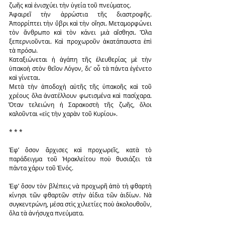
ζωῆς καὶ ἐνισχύει τὴν ὑγεία τοῦ πνεύματος.
Ἀφαιρεῖ τὴν ἀρρώστια τῆς διαστροφῆς. 
Ἀπορρίπτει τὴν ὕβρι καὶ τὴν οἴησι. Μεταμορφώνει 
τὸν ἄνθρωπο καὶ τὸν κάνει μιὰ αἴσθησι. Ὅλα 
ξεπερνιοῦνται. Καὶ προχωροῦν ἀκατάπαυστα ἐπὶ 
τὰ πρόσω.
Καταξιώνεται ἡ ἀγάπη τῆς ἐλευθερίας μὲ τὴν 
ὑπακοὴ στὸν θεῖον Λόγον, δι’ οὗ τὰ πάντα ἐγένετο 
καὶ γίνεται.
Μετὰ τὴν ἀποδοχὴ αὐτῆς τῆς ὑπακοῆς καὶ τοῦ 
χρέους ὅλα ἀνατέλλουν φωτισμένα καὶ πασίχαρα. 
Ὅταν τελειώνη ἡ Σαρακοστὴ τῆς ζωῆς, ὅλοι 
καλοῦνται «εἰς τὴν χαρὰν τοῦ Κυρίου».
* * *
Ἐφ’ ὅσον ἄρχισες καὶ προχωρεῖς, κατὰ τὸ 
παράδειγμα τοῦ Ἡρακλείτου ποὺ θυσιάζει τὰ 
πάντα χάριν τοῦ Ἑνός.
Ἐφ’ ὅσον τὸν βλέπεις νὰ προχωρῆ ἀπὸ τὴ φθαρτὴ 
κίνησι τῶν φθαρτῶν στὴν ἀίδια τῶν ἀιδίων. Νὰ 
συγκεντρώνη, μέσα στὶς χιλιετίες ποὺ ἀκολουθοῦν, 
ὅλα τὰ ἀνήσυχα πνεύματα.