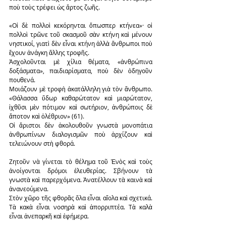
ποὺ τοὺς τρέφει ὡς ἄρτος ζωῆς.
«Οἱ δὲ πολλοὶ κεκόρηνται ὅπωσπερ κτήνεα»· οἱ 
πολλοὶ τρῶνε τοῦ σκασμοῦ σὰν κτήνη καὶ μένουν 
νηστικοί, γιατὶ δὲν εἶναι κτήνη ἀλλὰ ἄνθρωποι ποὺ 
ἔχουν ἀνάγκη ἄλλης τροφῆς.
Ἀσχολοῦνται μὲ χίλια θέματα, «ἀνθρώπινα 
δοξάσματα», παιδιαρίσματα, ποὺ δὲν ὁδηγοῦν 
πουθενά.
Μοιάζουν μὲ τροφὴ ἀκατάλληλη γιὰ τὸν ἄνθρωπο. 
«Θάλασσα ὕδωρ καθαρώτατον καὶ μιαρώτατον, 
ἰχθῦσι μὲν πότιμον καὶ σωτήριον, ἀνθρώποις δὲ 
ἄποτον καὶ ὀλέθριον» (61).
Οἱ ἄριστοι δὲν ἀκολουθοῦν γνωστὰ μονοπάτια 
ἀνθρωπίνων διαλογισμῶν ποὺ ἀρχίζουν καὶ 
τελειώνουν στὴ φθορά.
Ζητοῦν νὰ γίνεται τὸ θέλημα τοῦ Ἑνὸς καὶ τοὺς 
ἀνοίγονται δρόμοι ἐλευθερίας. Σβήνουν τὰ 
γνωστὰ καὶ παρερχόμενα. Ἀνατέλλουν τὰ καινὰ καὶ 
ἀνανεούμενα.
Στὸν χῶρο τῆς φθορᾶς ὅλα εἶναι αἴολα καὶ σχετικά. 
Τὰ κακὰ εἶναι νοσηρὰ καὶ ἀπορριπτέα. Τὰ καλὰ 
εἶναι ἀνεπαρκῆ καὶ ἐφήμερα.