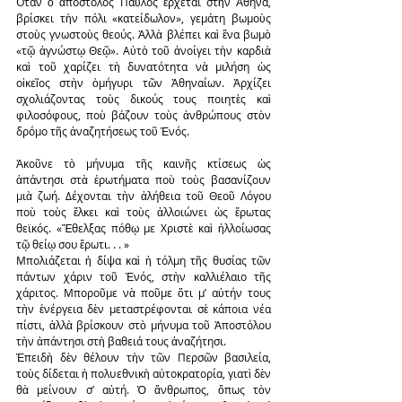
Ὅταν ὁ ἀπόστολος Παῦλος ἔρχεται στὴν Ἀθήνα, 
βρίσκει τὴν πόλι «κατείδωλον», γεμάτη βωμοὺς 
στοὺς γνωστοὺς θεούς. Ἀλλὰ βλέπει καὶ ἕνα βωμὸ 
«τῷ ἀγνώστῳ Θεῷ». Αὐτὸ τοῦ ἀνοίγει τὴν καρδιὰ 
καὶ τοῦ χαρίζει τὴ δυνατότητα νὰ μιλήση ὡς 
οἰκεῖος στὴν ὁμήγυρι τῶν Ἀθηναίων. Ἀρχίζει 
σχολιάζοντας τοὺς δικούς τους ποιητὲς καὶ 
φιλοσόφους, ποὺ βάζουν τοὺς ἀνθρώπους στὸν 
δρόμο τῆς ἀναζητήσεως τοῦ Ἑνός.
Ἀκοῦνε τὸ μήνυμα τῆς καινῆς κτίσεως ὡς 
ἀπάντησι στὰ ἐρωτήματα ποὺ τοὺς βασανίζουν 
μιὰ ζωή. Δέχονται τὴν ἀλήθεια τοῦ Θεοῦ Λόγου 
ποὺ τοὺς ἕλκει καὶ τοὺς ἀλλοιώνει ὡς ἔρωτας 
θεϊκός. «Ἔθελξας πόθῳ με Χριστὲ καὶ ἠλλοίωσας 
τῷ θείῳ σου ἔρωτι. . . »
Μπολιάζεται ἡ δίψα καὶ ἡ τόλμη τῆς θυσίας τῶν 
πάντων χάριν τοῦ Ἑνός, στὴν καλλιέλαιο τῆς 
χάριτος. Μποροῦμε νὰ ποῦμε ὅτι μ’ αὐτήν τους 
τὴν ἐνέργεια δὲν μεταστρέφονται σὲ κάποια νέα 
πίστι, ἀλλὰ βρίσκουν στὸ μήνυμα τοῦ Ἀποστόλου 
τὴν ἀπάντησι στὴ βαθειά τους ἀναζήτησι.
Ἐπειδὴ δὲν θέλουν τὴν τῶν Περσῶν βασιλεία, 
τοὺς δίδεται ἡ πολυεθνικὴ αὐτοκρατορία, γιατὶ δὲν 
θὰ μείνουν σ’ αὐτή. Ὁ ἄνθρωπος, ὅπως τὸν 