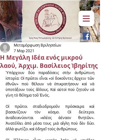
Μεταμόρφωση Βριλησσίων
7 Μαρ 2021
Η Μεγάλη Ιδέα ενός μικρού
λαού, Ἀρχιμ. Βασίλειος Ἰβηρίτης
Ὑπάρχουν δύο παραδόσεις στὴν ἀνθρώπινη 
ἱστορία: Οἱ πρῶτοι εἶναι «οἱ δοκοῦντες ἄρχειν τῶν 
ἐθνῶν» ποὺ θέλουν νὰ ἐπικρατήσουν καὶ νὰ 
ὑποτάξουν τοὺς ἄλλους. Καὶ αὐτοὶ ποὺ ζητοῦν νὰ 
γίνη τὸ θέλημα τοῦ Ἑνός.
Οἱ πρῶτοι σταδιοδρομοῦν πρόσκαιρα καὶ 
βασανίζουν τὸν κόσμο. Οἱ δεύτεροι 
ἀναδεικνύονται «κλέος ἀέναον θνητῶν». 
Ἀνατέλλει ἀπὸ μέσα τους μιὰ αἴγλη ποὺ δὲν δύει 
ἀλλὰ φωτίζει καὶ ὁδηγεῖ τοὺς ἀνθρώπους.