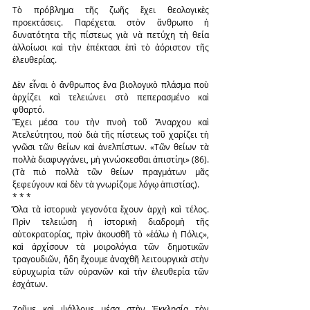
Τὸ πρόβλημα τῆς ζωῆς ἔχει θεολογικὲς 
προεκτάσεις. Παρέχεται στὸν ἄνθρωπο ἡ 
δυνατότητα τῆς πίστεως γιὰ νὰ πετύχη τὴ θεία 
ἀλλοίωσι καὶ τὴν ἐπέκτασι ἐπὶ τὸ ἀόριστον τῆς 
ἐλευθερίας.
Δὲν εἶναι ὁ ἄνθρωπος ἕνα βιολογικὸ πλάσμα ποὺ 
ἀρχίζει καὶ τελειώνει στὸ πεπερασμένο καὶ 
φθαρτό.
Ἔχει μέσα του τὴν πνοὴ τοῦ Ἄναρχου καὶ 
Ἀτελεύτητου, ποὺ διὰ τῆς πίστεως τοῦ χαρίζει τὴ 
γνῶσι τῶν θείων καὶ ἀνελπίστων. «Τῶν θείων τὰ 
πολλὰ διαφυγγάνει, μὴ γινώσκεσθαι ἀπιστίηι» (86). 
(Τὰ πιὸ πολλὰ τῶν θείων πραγμάτων μᾶς 
ξεφεύγουν καὶ δὲν τὰ γνωρίζομε λόγῳ ἀπιστίας).
* * *
Ὅλα τὰ ἱστορικὰ γεγονότα ἔχουν ἀρχὴ καὶ τέλος. 
Πρὶν τελειώση ἡ ἱστορικὴ διαδρομὴ τῆς 
αὐτοκρατορίας, πρὶν ἀκουσθῆ τὸ «ἑάλω ἡ Πόλις», 
καὶ ἀρχίσουν τὰ μοιρολόγια τῶν δημοτικῶν 
τραγουδιῶν, ἤδη ἔχουμε ἀναχθῆ λειτουργικὰ στὴν 
εὐρυχωρία τῶν οὐρανῶν καὶ τὴν ἐλευθερία τῶν 
ἐσχάτων.
Ζοῦμε καὶ ψάλλομε μέσα στὴν Ἐκκλησία τὸν 