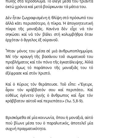
πύλης στά Ἱεροσόλυμα. Τό ἔλεγε μέσα του τριάντα 
ὀκτώ χρόνια καί μετά βούρκωναν τά μάτια του.
Δέν ἦταν ζωγραφισμένη ἡ θλίψη στό πρόσωπό του 
ἀλλά κάτι περισσότερο, ἡ πίκρα. Ἡ ἀπογοητευτική 
πίκρα τῆς μοναξιᾶς. Κανένα δέν εἶχε νά τόν 
σηκώσει καί νά τόν βάλει στή κολυμβήθρα ὅταν 
ἐρχόταν ὁ ἄγγελος ἐξ οὐρανοῦ.
Ἦταν μόνος του μέσα σέ μιά ἀνθρωποπλημμύρα. 
Μέ τήν κραυγή τῆς βασάνου τοῦ σωματικοῦ του 
προβλήματος καί τόν πόνο τῆς ἐγκατάλειψης. Ἀλλά 
αὐτό ὅμως τό παράπονο τῆς μοναξιᾶς του τό 
ἐξέφρασε καί στόν Χριστό.
Καί ὁ Κύριος τόν θεράπευσε. Τοῦ εἶπε: «Ἔγειρε, 
ἆρον τόν κράββατόν σου καί περιπάτει. Καί 
εὐθέως ἐγένετο ὑγιής ὁ ἄνθρωπος καί ἦρε τόν 
κράββατον αὐτοῦ καί περιεπάτει» (Ἰω. 5,8-9).
Βρισκόμεθα σέ μία κοινωνία, ὅπου ἡ μοναξιά, αὐτό 
πού βίωνε μέσα του ὁ παραλυτικός, ἀποτελεῖ μία 
συχνή πραγματικότητα.