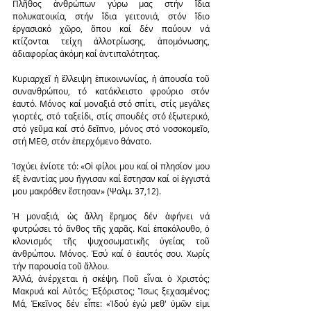
Πλῆθος ἀνθρώπων γύρω μας στήν ἴδια 
πολυκατοικία, στήν ἴδια γειτονιά, στόν ἴδιο 
ἐργασιακό χῶρο, ὅπου καί δέν παύουν νά 
κτίζονται τείχη ἀλλοτρίωσης, ἀπομόνωσης, 
ἀδιαφορίας ἀκόμη καί ἀντιπαλότητας.
Κυριαρχεῖ ἡ ἔλλειψη ἐπικοινωνίας, ἡ ἀπουσία τοῦ 
συνανθρώπου, τό κατάκλειστο φρούριο στόν 
ἑαυτό. Μόνος καί μοναξιά στό σπίτι, στίς μεγάλες 
γιορτές, στό ταξείδι, στίς σπουδές στό ἐξωτερικό, 
στό γεῦμα καί στό δεῖπνο, μόνος στό νοσοκομεῖο, 
στή ΜΕΘ, στόν ἐπερχόμενο θάνατο.
Ἰσχύει ἐνίοτε τό: «Οἱ φίλοι μου καί οἱ πλησίον μου 
ἐξ ἐναντίας μου ἤγγισαν καί ἔστησαν καί οἱ ἐγγιστά 
μου μακρόθεν ἔστησαν» (Ψαλμ. 37,12).
Ἡ μοναξιά, ὡς ἄλλη ἔρημος δέν ἀφήνει νά 
φυτρώσει τό ἄνθος τῆς χαρᾶς. Καί ἐπακόλουθο, ὁ 
κλονισμός τῆς ψυχοσωματικῆς ὑγείας τοῦ 
ἀνθρώπου. Μόνος. Ἐσύ καί ὁ ἑαυτός σου. Χωρίς 
τήν παρουσία τοῦ ἄλλου.
Ἀλλά, ἀνέρχεται ἡ σκέψη. Ποῦ εἶναι ὁ Χριστός; 
Μακρυά καί Αὐτός; Ἐξόριστος; Ἴσως ξεχασμένος; 
Μά, Ἐκεῖνος δέν εἶπε: «Ἰδού ἐγώ μεθ' ὑμῶν εἰμι 