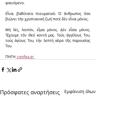
φαινόμενο.
Εἶναι βαθύτατα πνευματικό. Ὁ ἄνθρωπος ὅσο 
βιώνει τήν χριστιανική ζωή ποτέ δέν εἶναι μόνος.
Μή λές, λοιπόν, εἶμαι μόνος. Δέν εἶσαι μόνος. 
Ἔχουμε τόν Θεό κοντά μας. Τούς ἀγγέλους Του, 
τούς ἁγίους Του, τήν λεπτή αὔρα τῆς παρουσίας 
Του.
ΠΗΓΗ:
 romfea.gr 
Πρόσφατες αναρτήσεις
Εμφάνιση όλων