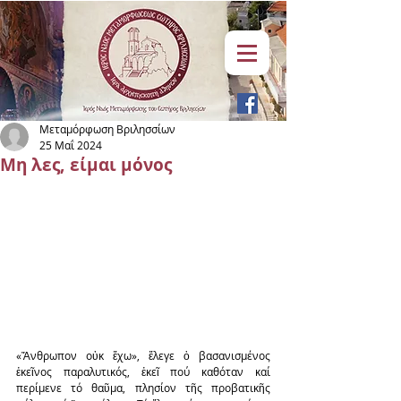
Μεταμόρφωση Βριλησσίων
25 Μαΐ 2024
Μη λες, είμαι μόνος
«Ἄνθρωπον οὐκ ἔχω», ἔλεγε ὁ βασανισμένος 
ἐκεῖνος παραλυτικός, ἐκεῖ πού καθόταν καί 
περίμενε τό θαῦμα, πλησίον τῆς προβατικῆς 