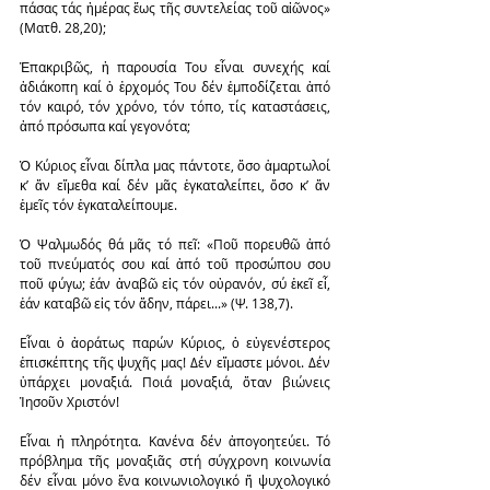
πάσας τάς ἡμέρας ἕως τῆς συντελείας τοῦ αἰῶνος» 
(Ματθ. 28,20);
Ἐπακριβῶς, ἡ παρουσία Του εἶναι συνεχής καί 
ἀδιάκοπη καί ὁ ἐρχομός Του δέν ἐμποδίζεται ἀπό 
τόν καιρό, τόν χρόνο, τόν τόπο, τίς καταστάσεις, 
ἀπό πρόσωπα καί γεγονότα;
Ὁ Κύριος εἶναι δίπλα μας πάντοτε, ὅσο ἁμαρτωλοί 
κ’ ἄν εἴμεθα καί δέν μᾶς ἐγκαταλείπει, ὅσο κ’ ἄν 
ἐμεῖς τόν ἐγκαταλείπουμε.
Ὁ Ψαλμωδός θά μᾶς τό πεῖ: «Ποῦ πορευθῶ ἀπό 
τοῦ πνεύματός σου καί ἀπό τοῦ προσώπου σου 
ποῦ φύγω; ἐάν ἀναβῶ εἰς τόν οὐρανόν, σύ ἐκεῖ εἶ, 
ἐάν καταβῶ εἰς τόν ἅδην, πάρει...» (Ψ. 138,7).
Εἶναι ὁ ἀοράτως παρών Κύριος, ὁ εὐγενέστερος 
ἐπισκέπτης τῆς ψυχῆς μας! Δέν εἴμαστε μόνοι. Δέν 
ὑπάρχει μοναξιά. Ποιά μοναξιά, ὅταν βιώνεις 
Ἰησοῦν Χριστόν!
Εἶναι ἡ πληρότητα. Κανένα δέν ἀπογοητεύει. Τό 
πρόβλημα τῆς μοναξιᾶς στή σύγχρονη κοινωνία 
δέν εἶναι μόνο ἕνα κοινωνιολογικό ἤ ψυχολογικό 