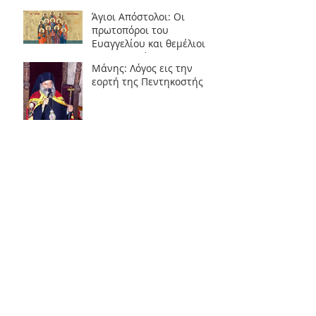
Άγιοι Απόστολοι: Οι
πρωτοπόροι του
Ευαγγελίου και θεμέλιοι
της Εκκλησίας
Μάνης: Λόγος εις την
εορτή της Πεντηκοστής
Χίου Μάρκος: ''ΛΟΓΟΣ ΤΟΥ
ΣΤΑΥΡΟΥ''
«Συμπέρασμα Ένα»
Άγιοι Σταμάτιος, Ιωάννης
και Νικόλαος εκ Σπετσών