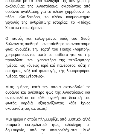
σύμφωνα με το ιερό συναξάρι της πανηγυρικής 
ακολουθίας της Αναστάσεως, σκιρτώντας από 
ουράνια αγαλλίαση, για το πλέον χαρμόσυνο, το 
πλέον ελπιδοφόρο, το πλέον κοσμοσωτήριο 
γεγονός της ανθρώπινης ιστορίας: το «Πάσχα 
Χριστού το σωτήριον»!
Ο πιστός και ευλογημένος λαός του Θεού, 
βιώνοντας αισθητά – ανεπαίσθητα το αναστάσιμο 
φως, ονομάζει την εορτή του Πάσχα «Λαμπρή», 
χρησιμοποιώντας αυτό το επίθετο για να της 
προσδώσει τον χαρακτήρα της περίλαμπρης 
ημέρας, ως «όντως ιερά καί πανέορτος, αύτη η 
σωτήριος, νύξ καί φωταυγής, τής λαμπροφόρου 
ημέρας, της Εγέρσεως».
Μιας ημέρας, κατά την οποία ακτινοβολεί το 
ουράνιο και ανέσπερο φως της Αναστάσεως και 
αντανακλάται σε κάθε αγαθή και δεκτική του 
φωτός καρδιά, εξαφανίζοντας κάθε ίχνος 
σκοτεινότητας και σκιάς!
Μια ημέρα η οποία πλημμυρίζει από μυστικό, αλλά 
υπαρκτό εκτυφλωτικό φως, ολόκληρη τη 
δημιουργία, από τα απειροελάχιστα υλικά 