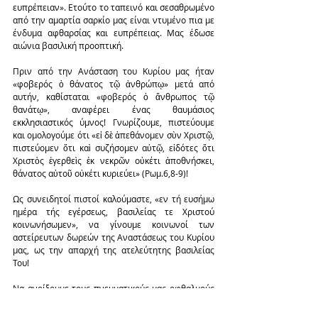
ευπρέπειαν». Ετούτο το ταπεινό και σεσαθρωμένο 
από την αμαρτία σαρκίο μας είναι ντυμένο πια με 
ένδυμα αφθαρσίας και ευπρέπειας. Μας έδωσε 
αιώνια βασιλική προοπτική.
Πριν από την Ανάσταση του Κυρίου μας ήταν 
«φοβερός ὁ θάνατος τῷ ἀνθρώπῳ» μετά από 
αυτήν, καθίσταται «φοβερός ὁ ἄνθρωπος τῷ 
θανάτῳ», αναφέρει ένας θαυμάσιος 
εκκλησιαστικός ύμνος! Γνωρίζουμε, πιστεύουμε 
και ομολογούμε ότι «εἰ δὲ ἀπεθάνομεν σὺν Χριστῷ, 
πιστεύομεν ὅτι καὶ συζήσομεν αὐτῷ, εἰδότες ὅτι 
Χριστὸς ἐγερθεὶς ἐκ νεκρῶν οὐκέτι ἀποθνήσκει, 
θάνατος αὐτοῦ οὐκέτι κυριεύει» (Ρωμ.6,8-9)!
Ως συνειδητοί πιστοί καλούμαστε, «εν τή ευσήμω 
ημέρα τής εγέρσεως, βασιλείας τε Χριστού 
κοινωνήσωμεν», να γίνουμε κοινωνοί των 
αστείρευτων δωρεών της Αναστάσεως του Κυρίου 
μας, ως την απαρχή της ατελεύτητης βασιλείας 
Του!
Να ανοίξουμε τους πνευματικούς μας οφθαλμούς 
να δούμε το ανέσπερο απαστράπτον αναστάσιμο 
φως, κάνοντας χώρο στις καρδιές μας να εισέλθει, 