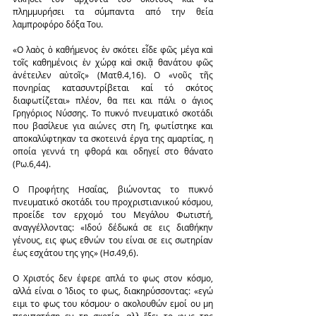
πλημμυρήσει τα σύμπαντα από την θεία 
λαμπροφόρο δόξα Του.
«Ο λαὸς ὁ καθήμενος ἐν σκότει εἶδε φῶς μέγα καὶ 
τοῖς καθημένοις ἐν χώρᾳ καὶ σκιᾷ θανάτου φῶς 
ἀνέτειλεν αὐτοῖς» (Ματθ.4,16). Ο «νοῦς τῆς 
πονηρίας κατασυντρίβεται καί τό σκότος 
διαφωτίζεται» πλέον, θα πει και πάλι ο άγιος 
Γρηγόριος Νύσσης. Το πυκνό πνευματικό σκοτάδι 
που βασίλευε για αιώνες στη Γη, φωτίστηκε και 
αποκαλύφτηκαν τα σκοτεινά έργα της αμαρτίας, η 
οποία γεννά τη φθορά και οδηγεί στο θάνατο 
(Ρω.6,44).
Ο Προφήτης Ησαΐας, βιώνοντας το πυκνό 
πνευματικό σκοτάδι του προχριστιανικού κόσμου, 
προείδε τον ερχομό του Μεγάλου Φωτιστή, 
αναγγέλλοντας: «Ιδού δέδωκά σε εις διαθήκην 
γένους, εις φως εθνών του είναι σε εις σωτηρίαν 
έως εσχάτου της γης» (Ησ.49,6).
Ο Χριστός δεν έφερε απλά το φως στον κόσμο, 
αλλά είναι ο Ίδιος το φως, διακηρύσσοντας: «εγώ 
ειμι το φως του κόσμου· ο ακολουθών εμοί ου μη 
περιπατήση εν τη σκοτία, αλλ ἕξει το φως της 