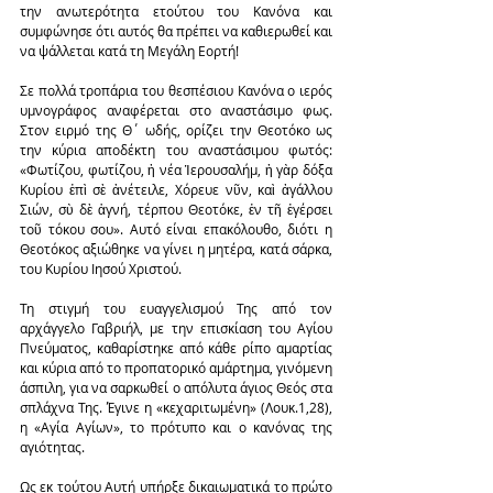
την ανωτερότητα ετούτου του Κανόνα και 
συμφώνησε ότι αυτός θα πρέπει να καθιερωθεί και 
να ψάλλεται κατά τη Μεγάλη Εορτή!
Σε πολλά τροπάρια του θεσπέσιου Κανόνα ο ιερός 
υμνογράφος αναφέρεται στο αναστάσιμο φως. 
Στον ειρμό της Θ΄ ωδής, ορίζει την Θεοτόκο ως 
την κύρια αποδέκτη του αναστάσιμου φωτός: 
«Φωτίζου, φωτίζου, ἡ νέα Ἱερουσαλήμ, ἡ γὰρ δόξα 
Κυρίου ἐπὶ σὲ ἀνέτειλε, Χόρευε νῦν, καὶ ἀγάλλου 
Σιών, σὺ δὲ ἁγνή, τέρπου Θεοτόκε, ἐν τῆ ἐγέρσει 
τοῦ τόκου σου». Αυτό είναι επακόλουθο, διότι η 
Θεοτόκος αξιώθηκε να γίνει η μητέρα, κατά σάρκα, 
του Κυρίου Ιησού Χριστού.
Τη στιγμή του ευαγγελισμού Της από τον 
αρχάγγελο Γαβριήλ, με την επισκίαση του Αγίου 
Πνεύματος, καθαρίστηκε από κάθε ρίπο αμαρτίας 
και κύρια από το προπατορικό αμάρτημα, γινόμενη 
άσπιλη, για να σαρκωθεί ο απόλυτα άγιος Θεός στα 
σπλάχνα Της. Έγινε η «κεχαριτωμένη» (Λουκ.1,28), 
η «Αγία Αγίων», το πρότυπο και ο κανόνας της 
αγιότητας.
Ως εκ τούτου Αυτή υπήρξε δικαιωματικά το πρώτο 