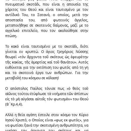
πνευματικό σκοτάδι, που είναι η απουσία της 
χάριτος του Θεού και είναι ταυτισμένο με τον 
αντίδικό Του, το Σατανά, ο οποίος, μετά την 
αποστασία του, από φωτεινός άγγελος, 
μεταποιήθηκε σε σκοτεινός δαίμονας, μαζί με το 
αγγελικό επιτελείο, που τον ακολούθησε στην 
πτώση.
Το κακό είναι ταυτισμένο με το σκοτάδι, διότι 
γίνεται εν κρυπτώ. Ο άγιος Γρηγόριος Νύσσης 
θεωρεί «τόν ἄρχοντα τοῦ σκότους ὡς ἐφευρέτην 
τῆς κακίας, τῆς ἁμαρτίας καί τοῦ θανάτου». Αυτός 
ευθύνεται για την εκτόπιση του φωτός από τη γη 
και τα σκοτεινά έργα των ανθρώπων. Για την 
μεταβολή του κόσμου σε κόλαση!
Ο απόστολος Παύλος τόνισε πως «ὁ θεὸς τοῦ 
αἰῶνος τούτου ἐτύφλωσε τὰ νοήματα τῶν ἀπίστων 
εἰς τὸ μὴ αὐγάσαι αὐτοῖς τὸν φωτισμὸν» του Θεού 
(Β΄Κρ.4,4).
Αλλά η θεία αγάπη έστειλε στον κόσμο τον Κύριο 
Ιησού Χριστό, ο Οποίος είναι «φως εκ φωτός», για 
να φωτίσει ξανά την σκοτισμένη ανθρωπότητα, να 
νικήσει τον άρχοντα του σκότους και να 