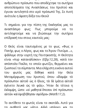
ανθρώπινο πρόσωπο που αποδέχτηκε τα σωτήρια 
αποτελέσματα της Αναστάσεως του Χριστού και 
έγιναν αντιληπτά στο ιερό πρόσωπό Της. Σε Αυτή 
ανέτειλε η άφατη δόξα του Θεού!
Τι σημαίνει για την πίστη της Εκκλησίας μας το 
αναστάσιμο φως; Πως μπορούμε να το 
αντιληφτούμε και να βιώσουμε την σωτήρια 
επίδρασή του στους εαυτούς μας;
Ο Θεός είναι ταυτισμένος με το φως. «Φως ο 
Πατήρ, φως ο Λόγος, φως και το Άγιον Πνεύμα …», 
ψάλλομε στην εορτή της Πεντηκοστής. Η Θεότητα 
είναι «πυρ καταναλίσκον» (Εβρ.12,28), κατά τον 
απόστολο Παύλο, το οποίο φωτίζει, θερμαίνει και 
ζωοποιεί τα σύμπαντα. Μια ελάχιστη εικόνα αυτού 
του φωτός μας δόθηκε κατά την Θεία 
Μεταμόρφωση του Χριστού, όπου «ἔλαμψε τὸ 
πρόσωπον αὐτοῦ ὡς ὁ ἥλιος, τὰ δὲ ἱμάτια αὐτοῦ 
ἐγένετο λευκὰ ὡς τὸ φῶς». Ήταν δε τέτοια η 
έκλαμψη, ώστε «οἱ μαθηταὶ ἔπεσον ἐπὶ πρόσωπον 
αὐτῶν καὶ ἐφοβήθησαν σφόδρα» (Ματθ.17,2).
Το αντίθετο το φωτός είναι το σκοτάδι. Αυτό για 
τα αισθητά μας μάτια. Αλλά υπάρχει και το 