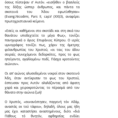
όσους πίστεψαν σ’ Αυτόν. «εισήλθεν ο βασιλεύς 
της δόξης ώσπερ άνθρωπος, και πάντα τα 
σκοτεινά του Άδου εφωτίσθησαν» 
(Evang.Nicodimi, Pars II, cap.V (XXI)3), αναφέρει 
πρωτοχριστιανικό κείμενο.
«Εσείς οι καθήμενοι στο σκοτάδι και στη σκιά του 
θανάτου υποδεχτείτε το μέγα Φως», τονίζει 
πανηγυρικά ο άγιος Επιφάνιος Κύπρου. Ο ιερός 
υμνογράφος τονίζει πως, χάριν της άμετρης 
φιλανθρωπίας του Χριστού, «οι ταις του άδου 
σειραίς συνεχόμενοι δεδορκότες, προς το φως 
ηπείγοντο, αγαλλομένω ποδί, Πάσχα κροτούντες 
αιώνιον».
Οι απ’ αιώνος αλυσοδεμένοι νεκροί στον σκοτεινό 
Άδη, όταν αντίκρισαν το φως του Χριστού, 
έσπευσαν προς Αυτόν αλαλάζοντας από άφατη 
χαρά και χειροκροτώντας το πέρασμά από τον 
θάνατο στην αιώνια ζωή!
Ο Χριστός, «συνανέστησεν, παγγενή τόν Αδάμ, 
αναστάς εκ τού τάφου», δηλαδή, όλους μας ήδη 
μας έχει καταστήσει αναστημένους, διότι «διά 
Πάθους τό θνητόν, αφθαρσίας ενδύει 