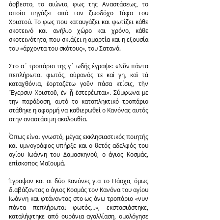
άσβεστο, το αιώνιο, φως της Αναστάσεως, το 
οποίο πηγάζει από τον ζωοδόχο Τάφο του 
Χριστού. Το φως που καταυγάζει και φωτίζει κάθε 
σκοτεινό και ανήλιο χώρο και χρόνο, κάθε 
σκοτεινότητα, που σκιάζει η αμαρτία και η εξουσία 
του «άρχοντα του σκότους», του Σατανά.
Στο α΄ τροπάριο της γ΄ ωδής έγραψε: «Νῦν πάντα 
πεπλήρωται φωτός, οὐρανός τε καὶ γη, καὶ τὰ 
καταχθόνια, ἑορταζέτω γοῦν πάσα κτίσις, τὴν 
Ἔγερσιν Χριστοῦ, ἐν ᾗ ἐστερέωται». Σύμφωνα με 
την παράδοση, αυτό το καταπληκτικό τροπάριο 
στάθηκε η αφορμή να καθιερωθεί ο Κανόνας αυτός 
στην αναστάσιμη ακολουθία.
Όπως είναι γνωστό, μέγας εκκλησιαστικός ποιητής 
και υμνογράφος υπήρξε και ο θετός αδελφός του 
αγίου Ιωάννη του Δαμασκηνού, ο άγιος Κοσμάς, 
επίσκοπος Μαϊουμά.
Έγραψαν και οι δύο Κανόνες για το Πάσχα, όμως 
διαβάζοντας ο άγιος Κοσμάς τον Κανόνα του αγίου 
Ιωάννη και φτάνοντας στο ως άνω τροπάριο «νυν 
πάντα πεπλήρωται φωτός…», εκστασιάστηκε, 
καταλήφτηκε από ουράνια αγαλλίαση, ομολόγησε 