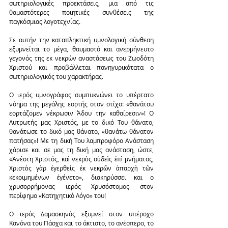
σωτηριολογικές προεκτάσεις, μια από τις 
θαμαστότερες ποιητικές συνθέσεις της 
παγκόσμιας λογοτεχνίας.
Σε αυτήν την καταπληκτική υμνολογική σύνθεση 
εξυμνείται το μέγα, θαυμαστό και ανερμήνευτο 
γεγονός της εκ νεκρών αναστάσεως του Ζωοδότη 
Χριστού και προβάλλεται πανηγυρικότατα ο 
σωτηριολογικός του χαρακτήρας.
Ο ιερός υμνογράφος συμπυκνώνει το υπέρτατο 
νόημα της μεγάλης εορτής στον στίχο: «θανάτου 
εορτάζομεν νέκρωσιν Άδου την καθαίρεσιν»! Ο 
Λυτρωτής μας Χριστός, με το δικό Του θάνατο, 
θανάτωσε το δικό μας θάνατο, «θανάτω θάνατον 
πατήσας»! Με τη δική Του λαμπροφόρο Ανάσταση 
χάρισε και σε μας τη δική μας ανάσταση, ώστε, 
«Ἀνέστη Χριστός, καὶ νεκρὸς οὐδεὶς ἐπὶ μνήματος, 
Χριστὸς γὰρ ἐγερθείς ἐκ νεκρῶν ἀπαρχὴ τῶν 
κεκοιμημένων ἐγένετο», διακηρύσσει και ο 
χρυσορρήμονας ιερός Χρυσόστομος στον 
περίφημο «Κατηχητικό Λόγο» του!
Ο ιερός Δαμασκηνός εξυμνεί στον υπέροχο 
Κανόνα του Πάσχα και το άκτιστο, το ανέσπερο, το 