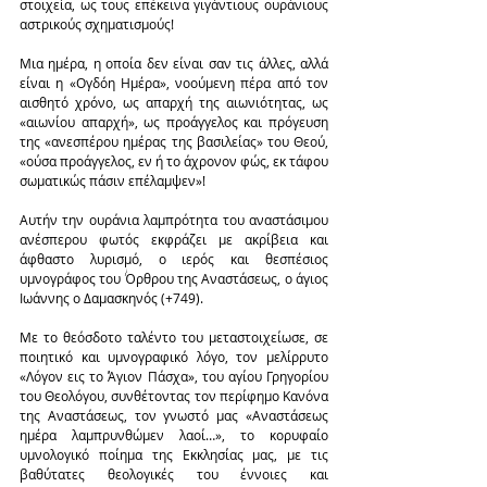
στοιχεία, ως τους επέκεινα γιγάντιους ουράνιους 
αστρικούς σχηματισμούς!
Μια ημέρα, η οποία δεν είναι σαν τις άλλες, αλλά 
είναι η «Ογδόη Ημέρα», νοούμενη πέρα από τον 
αισθητό χρόνο, ως απαρχή της αιωνιότητας, ως 
«αιωνίου απαρχή», ως προάγγελος και πρόγευση 
της «ανεσπέρου ημέρας της βασιλείας» του Θεού, 
«ούσα προάγγελος, εν ή το άχρονον φώς, εκ τάφου 
σωματικώς πάσιν επέλαμψεν»!
Αυτήν την ουράνια λαμπρότητα του αναστάσιμου 
ανέσπερου φωτός εκφράζει με ακρίβεια και 
άφθαστο λυρισμό, ο ιερός και θεσπέσιος 
υμνογράφος του Όρθρου της Αναστάσεως, ο άγιος 
Ιωάννης ο Δαμασκηνός (+749).
Με το θεόσδοτο ταλέντο του μεταστοιχείωσε, σε 
ποιητικό και υμνογραφικό λόγο, τον μελίρρυτο 
«Λόγον εις το Άγιον Πάσχα», του αγίου Γρηγορίου 
του Θεολόγου, συνθέτοντας τον περίφημο Κανόνα 
της Αναστάσεως, τον γνωστό μας «Αναστάσεως 
ημέρα λαμπρυνθώμεν λαοί…», το κορυφαίο 
υμνολογικό ποίημα της Εκκλησίας μας, με τις 
βαθύτατες θεολογικές του έννοιες και 