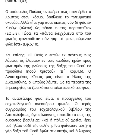
(Ματθ.13,43).
Ο απόστολος Παύλος αναφέρει πως πριν έρθει ο 
Χριστός στον κόσμο, βασίλευε το πνευματικό 
σκοτάδι. Αλλά «ἦτε γάρ ποτε σκότος, νῦν δὲ φῶς ἐν 
Κυρίῳ· (πλέον) ὡς τέκνα φωτὸς περιπατεῖτε» 
(Εφ.5,8). Τώρα, τα «πάντα ἐλεγχόμενα ὑπὸ τοῦ 
φωτὸς φανεροῦται· πᾶν γὰρ τὸ φανερούμενον 
φῶς ἐστι» (Εφ.5,10).
Και επίσης: «Ο Θεός ο ειπών εκ σκότους φως 
λάμψαι, ος έλαμψεν εν ταις καρδίαις ημών προς 
φωτισμόν της γνώσεως της δόξης του Θεού εν 
προσώπω Ιησού Χριστού» (Β΄ Κορ.4,6). Ο 
Αναστημένος Κύριός μας είναι ο Ήλιος της 
Δικαιοσύνης, ο Οποίος λάμπει ως τα πέρατα της 
δημιουργίας το ζωτικό και απολυτρωτικό του φως.
Το αναστάσιμο φως είναι ο προάγγελος του 
εσχατολογικού ανεσπέρου φωτός. Ο ιερός 
συγγραφέας του εσχατολογικού βιβλίου της 
Αποκαλύψεως, άγιος Ιωάννης, προείδε το φώς της 
ουράνιας βασιλείας: «καὶ ἡ πόλις οὐ χρείαν ἔχει 
τοῦ ἡλίου οὐδὲ τῆς σελήνης ἵνα φαίνωσιν αὐτῇ· ἡ 
γὰρ δόξα τοῦ Θεοῦ ἐφώτισεν αὐτήν, καὶ ὁ λύχνος 