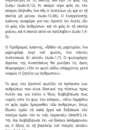
ζωής» (Ιωάν.8,12). Κι ακόμα: «ἐγὼ φῶς εἰς τὸν 
κόσμον ἐλήλυθα, ἵνα πᾶς ὁ πιστεύων εἰς ἐμὲ ἐν τῇ 
σκοτίᾳ μὴ μείνῃ» (Ιωάν.12,46). Ο Ευαγγελιστής 
Ιωάννης αναφέρει για τον Χριστό: ότι Αυτός «ἦν 
τὸ φῶς τῶν ἀνθρώπων. καὶ τὸ φῶς ἐν τῇ σκοτίᾳ 
φαίνει, καὶ ἡ σκοτία αὐτὸ οὐ κατέλαβεν» (Ιωάν.1,4-
5).
Ο Πρόδρομος Ιωάννης, «ἦλθεν εἰς μαρτυρίαν, ἵνα 
μαρτυρήσῃ περὶ τοῦ φωτός, ἵνα πάντες 
πιστεύσωσι δι’ αὐτοῦ» (Ιωάν.1,7). Ο φωτοφόρος 
άγγελος της Αναστάσεως θα ρωτήσει τις άγιες 
Μυροφόρες: «Τόν εν φωτί αϊδίω υπάρχοντα, μετά 
νεκρών τί ζητείτε ως άνθρωπον;».
Το φως του Χριστού φωτίζει τα πρόσωπα των 
ανθρώπων που είναι δεκτικοί της πίστεως προς 
Αυτόν και για τούτο ο Ίδιος διαβεβαίωσε πως 
«υμείς εστε το φως του κόσμου… οὕτω λαμψάτω 
τὸ φῶς ὑμῶν ἔμπροσθεν τῶν ἀνθρώπων, ὅπως 
ἴδωσιν ὑμῶν τὰ καλὰ ἔργα καὶ δοξάσωσι τὸν 
πατέρα ὑμῶν τὸν ἐν τοῖς οὐρανοῖς» (Ματθ.5,14-
16). Και διαβεβαίωσε ότι «οἱ δίκαιοι ἐκλάμψουσιν 
ὡς ὁ ἥλιος ἐν τῇ βασιλείᾳ τοῦ πατρὸς αὐτῶν» 