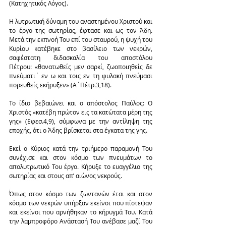
(Κατηχητικός Λόγος).
Η λυτρωτική δύναμη του αναστημένου Χριστού και 
το έργο της σωτηρίας, έφτασε και ως τον Άδη. 
Μετά την εκπνοή Του επί του σταυρού, η ψυχή του 
Κυρίου κατέβηκε στο βασίλειο των νεκρών, 
σαφέστατη διδασκαλία του αποστόλου 
Πέτρου: «θανατωθείς μεν σαρκί, ζωοποιηθείς δε 
πνεύματι΄ εν ω και τοις εν τη φυλακή πνεύμασι 
πορευθείς εκήρυξεν» (Α΄Πέτρ.3,18).
Το ίδιο βεβαιώνει και ο απόστολος Παύλος: Ο 
Χριστός «κατέβη πρώτον εις τα κατώτατα μέρη της 
γης» (Εφεσ.4,9), σύμφωνα με την αντίληψη της 
εποχής, ότι ο Άδης βρίσκεται στα έγκατα της γης.
Εκεί ο Κύριος κατά την τριήμερο παραμονή Του 
συνέχισε και στον κόσμο των πνευμάτων το 
απολυτρωτικό Του έργο. Κήρυξε το ευαγγέλιο της 
σωτηρίας και στους απ’ αιώνος νεκρούς.
Όπως στον κόσμο των ζωντανών έτσι και στον 
κόσμο των νεκρών υπήρξαν εκείνοι που πίστεψαν 
και εκείνοι που αρνήθηκαν το κήρυγμά Του. Κατά 
την λαμπροφόρο Ανάστασή Του ανέβασε μαζί Του 