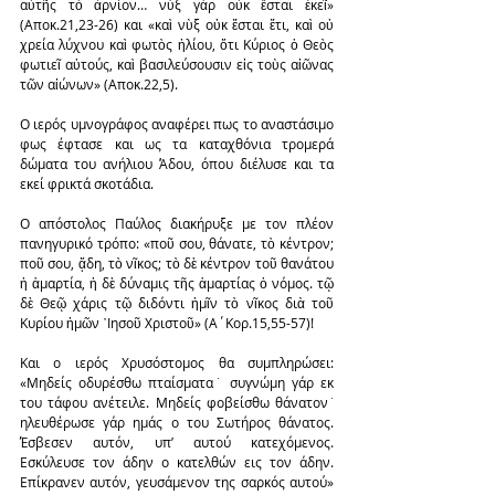
αὐτῆς τὸ ἀρνίον… νὺξ γὰρ οὐκ ἔσται ἐκεῖ» 
(Αποκ.21,23-26) και «καὶ νὺξ οὐκ ἔσται ἔτι, καὶ οὐ 
χρεία λύχνου καὶ φωτὸς ἡλίου, ὅτι Κύριος ὁ Θεὸς 
φωτιεῖ αὐτούς, καὶ βασιλεύσουσιν εἰς τοὺς αἰῶνας 
τῶν αἰώνων» (Αποκ.22,5).
Ο ιερός υμνογράφος αναφέρει πως το αναστάσιμο 
φως έφτασε και ως τα καταχθόνια τρομερά 
δώματα του ανήλιου Άδου, όπου διέλυσε και τα 
εκεί φρικτά σκοτάδια.
Ο απόστολος Παύλος διακήρυξε με τον πλέον 
πανηγυρικό τρόπο: «ποῦ σου, θάνατε, τὸ κέντρον; 
ποῦ σου, ᾅδη, τὸ νῖκος; τὸ δὲ κέντρον τοῦ θανάτου 
ἡ ἁμαρτία, ἡ δὲ δύναμις τῆς ἁμαρτίας ὁ νόμος. τῷ 
δὲ Θεῷ χάρις τῷ διδόντι ἡμῖν τὸ νῖκος διὰ τοῦ 
Κυρίου ἡμῶν ᾿Ιησοῦ Χριστοῦ» (Α΄Κορ.15,55-57)!
Και ο ιερός Χρυσόστομος θα συμπληρώσει: 
«Μηδείς οδυρέσθω πταίσματα˙ συγνώμη γάρ εκ 
του τάφου ανέτειλε. Μηδείς φοβείσθω θάνατον˙ 
ηλευθέρωσε γάρ ημάς ο του Σωτήρος θάνατος. 
Έσβεσεν αυτόν, υπ’ αυτού κατεχόμενος. 
Εσκύλευσε τον άδην ο κατελθών εις τον άδην. 
Επίκρανεν αυτόν, γευσάμενον της σαρκός αυτού» 