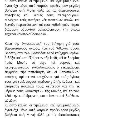
Κι αὐτό καθώς οἱ τιμώμενοι καί ἐγκωμιαζόμενοι 
ἅγιοι ὄχι μόνο κατά καιρούς προξένησαν μεγάλη 
βοήθεια στή Μονή ἀλλά μέ τίς ἀκατάπαυστες 
πρεσβεῖες καί ἱκεσίες τους περιφρουροῦν 
συνέχεια τούς πατέρες «ἐκ παντοίων κακῶν καί 
δεινῶν περιστάσεων» καί τούς καθοδηγοῦν «πρός 
διάβασιν οὐρανίου μακαριότητος», τήν ὁποία 
εὔχεται νά ἀπολαύσουν ὅλοι.
Κατά τήν ἐγκωμιαστική του διήγηση γιά τούς 
Βατοπαιδινούς ἁγίους, «τά τοῦ Ἄθωνος ὄρους 
βλαστήματα, τῶν μοναζόντων τό καύχημα, ἱερέων 
ἡ δόξα, καί κατ᾿ ἐξαίρετον τῆς ἱερᾶς καί σεβασμίας 
ἡμῶν Μονῆς τό μέγα καί σεμνόν καί 
περιφανέστατον ἐγκαλλώπισμα», ὁ ἐγκωμιαστής 
ἐκφράζει τήν πεποίθηση ὅτι οἱ Βατοπαιδινοί 
πατέρες πρέπει νά καυχῶνται γιά τούς ἁγίους 
τους γιά τρεῖς λόγους: πρῶτον γιά τήν ἐνάρετη καί 
θεάρεστη πολιτεία τους, δεύτερον γιά τήν ἐκ 
μέρους τους «ἀνάκτησιν» τῆς Μονῆς, καί τρίτον, 
«διά τήν κατ᾿ ἄμφω προστασίαν τε καί βοήθειαν 
αὐτῶν».
Κι αὐτό καθώς οἱ τιμώμενοι καί ἐγκωμιαζόμενοι 
ἅγιοι ὄχι μόνο κατά καιρούς προξένησαν μεγάλη 
βοήθεια στή Μονή ἀλλά μέ τίς ἀκατάπαυστες 