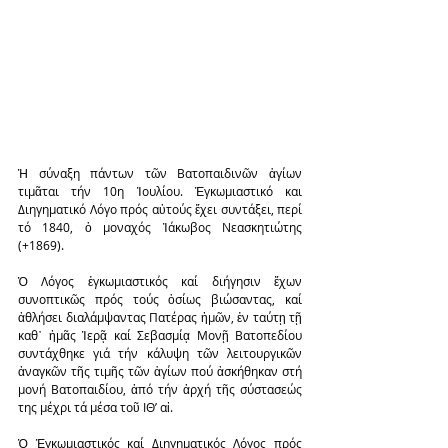
Ἡ σύναξη πάντων τῶν Βατοπαιδινῶν ἁγίων 
τιμᾶται τήν 10η Ἰουλίου. Ἐγκωμιαστικό και 
Διηγηματικό Λόγο πρός αὐτούς ἔχει συντάξει, περί 
τό 1840, ὁ μοναχός Ἰάκωβος Νεασκητιώτης 
(+1869).
Ὁ Λόγος ἐγκωμιαστικός καί διήγησιν ἔχων 
συνοπτικῶς πρός τούς ὁσίως βιώσαντας, καί 
ἀθλήσει διαλάμψαντας Πατέρας ἡμῶν, ἐν ταύτῃ τῇ 
καθ᾿ ἡμᾶς Ἱερᾷ καί Σεβασμίᾳ Μονῇ Βατοπεδίου 
συντάχθηκε γιά τήν κάλυψη τῶν λειτουργικῶν 
ἀναγκῶν τῆς τιμῆς τῶν ἁγίων πού ἀσκήθηκαν στή 
μονή Βατοπαιδίου, ἀπό τήν ἀρχή τῆς σύστασεώς 
της μέχρι τά μέσα τοῦ ΙΘ’ αἰ.
Ὁ Ἐγκωμιαστικός καί Διηγηματικός Λόγος πρός 