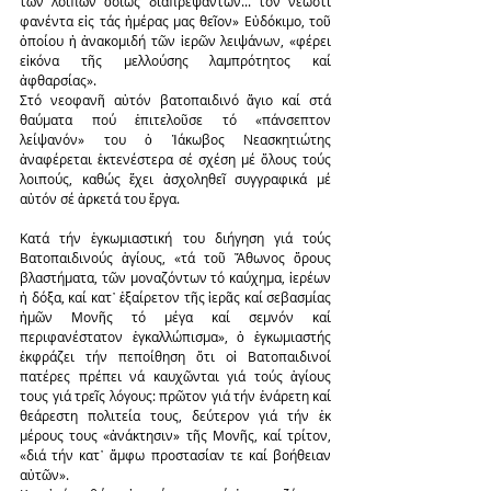
τῶν λοιπῶν ὁσίως διαπρεψάντων... τόν νεωστί 
φανέντα εἰς τάς ἡμέρας μας θεῖον» Εὐδόκιμο, τοῦ 
ὁποίου ἡ ἀνακομιδή τῶν ἱερῶν λειψάνων, «φέρει 
εἰκόνα τῆς μελλούσης λαμπρότητος καί 
ἀφθαρσίας».
Στό νεοφανῆ αὐτόν βατοπαιδινό ἅγιο καί στά 
θαύματα πού ἐπιτελοῦσε τό «πάνσεπτον 
λείψανόν» του ὁ Ἰάκωβος Νεασκητιώτης 
ἀναφέρεται ἐκτενέστερα σέ σχέση μέ ὅλους τούς 
λοιπούς, καθώς ἔχει ἀσχοληθεῖ συγγραφικά μέ 
αὐτόν σέ ἀρκετά του ἔργα.
Κατά τήν ἐγκωμιαστική του διήγηση γιά τούς 
Βατοπαιδινούς ἁγίους, «τά τοῦ Ἄθωνος ὄρους 
βλαστήματα, τῶν μοναζόντων τό καύχημα, ἱερέων 
ἡ δόξα, καί κατ᾿ ἐξαίρετον τῆς ἱερᾶς καί σεβασμίας 
ἡμῶν Μονῆς τό μέγα καί σεμνόν καί 
περιφανέστατον ἐγκαλλώπισμα», ὁ ἐγκωμιαστής 
ἐκφράζει τήν πεποίθηση ὅτι οἱ Βατοπαιδινοί 
πατέρες πρέπει νά καυχῶνται γιά τούς ἁγίους 
τους γιά τρεῖς λόγους: πρῶτον γιά τήν ἐνάρετη καί 
θεάρεστη πολιτεία τους, δεύτερον γιά τήν ἐκ 
μέρους τους «ἀνάκτησιν» τῆς Μονῆς, καί τρίτον, 
«διά τήν κατ᾿ ἄμφω προστασίαν τε καί βοήθειαν 
αὐτῶν».