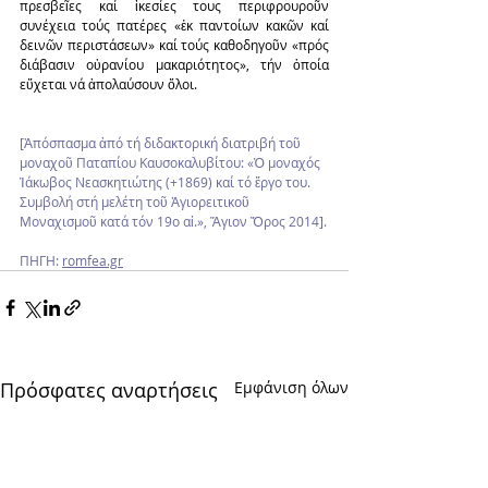
πρεσβεῖες καί ἱκεσίες τους περιφρουροῦν 
συνέχεια τούς πατέρες «ἐκ παντοίων κακῶν καί 
δεινῶν περιστάσεων» καί τούς καθοδηγοῦν «πρός 
διάβασιν οὐρανίου μακαριότητος», τήν ὁποία 
εὔχεται νά ἀπολαύσουν ὅλοι.
[Ἀπόσπασμα ἀπό τή διδακτορική διατριβή τοῦ 
μοναχοῦ Παταπίου Καυσοκαλυβίτου: «Ὁ μοναχός 
Ἰάκωβος Νεασκητιώτης (+1869) καί τό ἔργο του. 
Συμβολή στή μελέτη τοῦ Ἁγιορειτικοῦ 
Μοναχισμοῦ κατά τόν 19ο αἰ.», Ἅγιον Ὄρος 2014].
ΠΗΓΗ: 
romfea.gr
Πρόσφατες αναρτήσεις
Εμφάνιση όλων