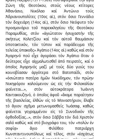
Ζώνη τῆς Θεοτόκου, στούς νέους κτίτορες 
Ἀθανάσιο, Νικόλαο καί Ἀντώνιο τούς 
Ἀδριανουπολίτες (10ος αἰ.), στόν ὅσιο Γεννάδιο 
τόν δοχειάρη (14ος αἰ.), στόν ὅσιο Νεόφυτο τόν 
προσμονάριο τοῦ παρεκκλησίου τῆς Θεοτόκου 
Παραμυθίας, στόν «ἁγιώτατον ἡσυχαστήν τῆς 
σκήτεως Κολετζίου καί τόν αὐτοῦ θαυμάσιον 
ὑποτακτικόν, τόν τύπον καί παράδειγμα τῆς 
τελείας ὑπακοῆς» Ἀγάπιο (14ος αἰ.) καθώς καί στόν 
Ἀγαρηνό πού εἶχε ἀγοράσει τόν Ἀγάπιο ὅταν ὁ 
δεύτερος εἶχε αἰχμαλωτισθεῖ ἀπό πειρατές, καί ὁ 
ὁποῖος Ἀγαρηνός μαζί μέ τούς δύο γιούς του 
κοινοβίασαν ἀργότερα στό Βατοπαίδι, στόν 
«ὁσιώτατο πατέρα ἡμῶν Νικόδημον, τόν πρώην 
Νικηφόρον καλούμενον ὡς εἰς τήν Φιλοκαλίαν 
φαίνεται...», στόν αὐτοκράτορα Ἰωάννη 
Καντακουζηνό, ὁ ὁποῖος ἀφοῦ «ἔκαμε παραίτησιν 
τῆς βασιλείας, ἐλθών εἰς τό Μοναστήριον, ἔλαβε 
τό ἅγιον σχῆμα μετωνομασθείς Ἰωάσαφ, καθώς 
φαίνεται γεγραμμένον εἰς τό Συνοδικόν τῆς 
ὀρθοδοξίας...», στόν ὅσιο Σάββα τόν διά Χριστόν 
σαλό καθώς καί στό βιογράφο του, τόν «πολύν ἐν 
σοφίᾳ» ἅγιο Φιλόθεο πατριάρχη 
Κωνσταντινουπόλεως καί τέλος, στόν «ἐσχάτως 