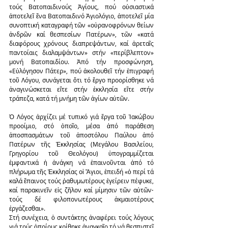
τούς Βατοπαιδινούς Ἁγίους, πού οὐσιαστικά 
ἀποτελεῖ ἕνα Βατοπαιδινό Ἁγιολόγιο, ἀποτελεῖ μία 
συνοπτική καταγραφή τῶν «οὐρανοφρόνων θείων 
ἀνδρῶν καί θεσπεσίων Πατέρων», τῶν «κατά 
διαφόρους χρόνους διαπρεψάντων, καί ἀρεταῖς 
παντοίαις διαλαμψάντων» στήν «περίβλεπτον» 
μονή Βατοπαιδίου. Ἀπό τήν προσφώνηση, 
«Εὐλόγησον Πάτερ», πού ἀκολουθεῖ τήν ἐπιγραφή 
τοῦ Λόγου, συνάγεται ὅτι τό ἔργο προορίσθηκε νά 
ἀναγινώσκεται εἴτε στήν ἐκκλησία εἴτε στήν 
τράπεζα, κατά τή μνήμη τῶν ἁγίων αὐτῶν.
Ὁ Λόγος ἀρχίζει μέ τυπικό γιά ἔργα τοῦ Ἰακώβου 
προοίμιο, στό ὁποῖο, μέσα ἀπό παράθεση 
ἀποσπασμάτων τοῦ ἀποστόλου Παύλου ἀπό 
Πατέρων τῆς Ἐκκλησίας (Μεγάλου Βασιλείου, 
Γρηγορίου τοῦ Θεολόγου) ὑπογραμμίζεται 
ἐμφαντικά ἡ ἀνάγκη νά ἐπαινοῦνται ἀπό τό 
πλήρωμα τῆς Ἐκκλησίας οἱ Ἅγιοι, ἐπειδή «ὁ περί τά 
καλά ἔπαινος τούς ῥαθυμωτέρους ἐγείρειν πέφυκε, 
καί παρακινεῖν εἰς ζῆλον καί μίμησιν τῶν αὐτῶν⋅ 
τούς δέ φιλοπονωτέρους ἀκμαιοτέρους 
ἐργάζεσθαι».
Στή συνέχεια, ὁ συντάκτης ἀναφέρει τούς λόγους 
γιά τούς ὁποίους κρίθηκε ἀναγκαῖο τό νά θεσπιστεῖ 