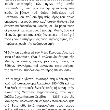
κοινός ἑορτασμός τῶν ἁγίων τῆς μονῆς 
Βατοπαιδίου, μετά μάλιστα τήν φανέρωση τῶν 
ἱερῶν λειψάνων τοῦ ὁσίου Εὐδοκίμου τοῦ 
Βατοπαιδινοῦ, πού συνέβη στίς μέρες του, ὅπως 
σημειώνει, γεγονός πού κατ᾿ αὐτόν δηλώνει ὅτι 
ἔπρεπε νά ἑορτάζονται κοινῶς, σέ μία μέρα, τόσο 
οἱ γνωστοί καί ἐπώνυμοι ἅγιοι τῆς Μονῆς ὅσο καί 
οἱ «ἀνώνυμοι καί παντελῶς ἄγνωστοι», μιά πού γιά 
τόσα χρόνια ὑπῆρχε ἕνας τόσο μεγάλος ἅγιος, πού 
παρέμενε χωρίς τήν πρέπουσα τιμή.
Ἡ διήγηση ἀρχίζει μέ τόν Μέγα Κωνσταντῖνο, πού 
κατά τό συντάκτη, εἶναι ὁ πρῶτος δομήτορας τῆς 
Μονῆς, ὁ ὁποῖος «τρεῖς μεγίστους ναούς ἐκ 
βάθρων ἀνεγείρας, καί μοναχούς ἐγκατοικήσας, 
τῆς Θεοτόκου παράδεισον τό Ὄρος ἐπωνόμασε».
Στή συνέχεια γίνεται ἀναφορά στή διάσωση τοῦ 
γιοῦ τοῦ αὐτοκράτορα Ἀρκαδίου (395-408) καί τίς 
βασιλικές κτητορικές δωρεές πρός τή Μονή, στήν 
εἰκόνα τῆς Θεοτόκου Βηματαρίσσης, στόν ἅγιο 
Σάββα ἀρχιεπίσκοπο Σερβίας († 1235) «τόν τῆς 
Μονῆς τοῦ Χελανδαρίου κτίτορα», πού οἰκοδόμησε 
στό Βατοπαίδι ἑπτά παρεκκλήσια, στόν σέρβο 
κράλη Λάζαρο (1371-1389) πού ἀφιέρωσε τήν ἁγία 