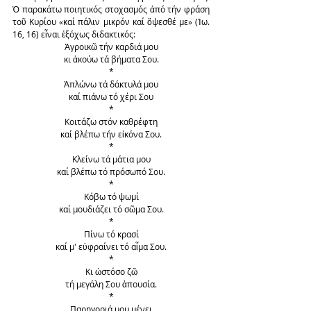
Ὁ παρακάτω ποιητικός στοχασμός ἀπό τήν φράση 
τοῦ Κυρίου «καί πάλιν μικρόν καί ὄψεσθέ με» (Ἰω. 
16, 16) εἶναι ἐξόχως διδακτικός:
Ἀγροικῶ τήν καρδιά μου
κι ἀκούω τά βήματα Σου.
*
Ἁπλώνω τά δάκτυλά μου
καί πιάνω τό χέρι Σου
*
Κοιτάζω στόν καθρέφτη
καί βλέπω τήν εἰκόνα Σου.
*
Κλείνω τά μάτια μου
καί βλέπω τό πρόσωπό Σου.
*
Κόβω τό ψωμί
καί μουδιάζει τό σῶμα Σου.
*
Πίνω τό κρασί
καί μ' εὐφραίνει τό αἷμα Σου.
*
Κι ὡστόσο ζῶ
τή μεγάλη Σου ἀπουσία.
*
Παρηγοριά μου μένει