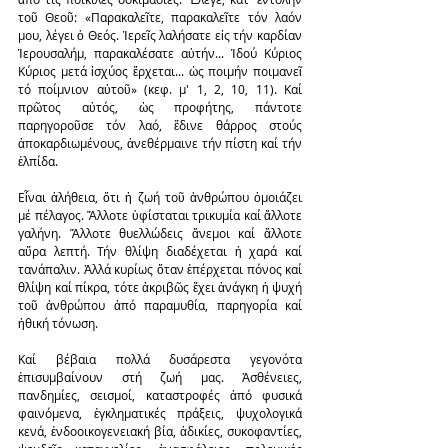
τοῦ Θεοῦ: «Παρακαλεῖτε, παρακαλεῖτε τόν λαόν 
μου, λέγει ὁ Θεός. Ἱερεῖς λαλήσατε εἰς τήν καρδίαν 
Ἱερουσαλήμ, παρακαλέσατε αὐτήν... Ἰδού Κύριος 
Κύριος μετά ἰσχύος ἔρχεται... ὡς ποιμήν ποιμανεῖ 
τό ποίμνιον αὐτοῦ» (κεφ. μ' 1, 2, 10, 11). Καί 
πρῶτος αὐτός, ὡς προφήτης, πάντοτε 
παρηγοροῦσε τόν λαό, ἔδινε θάρρος στούς 
ἀποκαρδιωμένους, ἀνεθέρμαινε τήν πίστη καί τήν 
ἐλπίδα.
Εἶναι ἀλήθεια, ὅτι ἡ ζωή τοῦ ἀνθρώπου ὁμοιάζει 
μέ πέλαγος. Ἄλλοτε ὑφίσταται τρικυμία καί ἄλλοτε 
γαλήνη. Ἄλλοτε θυελλώδεις ἄνεμοι καί ἄλλοτε 
αὔρα λεπτή. Τήν θλίψη διαδέχεται ἡ χαρά καί 
τανάπαλιν. Ἀλλά κυρίως ὅταν ἐπέρχεται πόνος καί 
θλίψη καί πίκρα, τότε ἀκριβῶς ἔχει ἀνάγκη ἡ ψυχή 
τοῦ ἀνθρώπου ἀπό παραμυθία, παρηγορία καί 
ἠθική τόνωση.
Καί βέβαια πολλά δυσάρεστα γεγονότα 
ἐπισυμβαίνουν στή ζωή μας. Ἀσθένειες, 
πανδημίες, σεισμοί, καταστροφές ἀπό φυσικά 
φαινόμενα, ἐγκληματικές πράξεις, ψυχολογικά 
κενά, ἐνδοοικογενειακή βία, ἀδικίες, συκοφαντίες, 