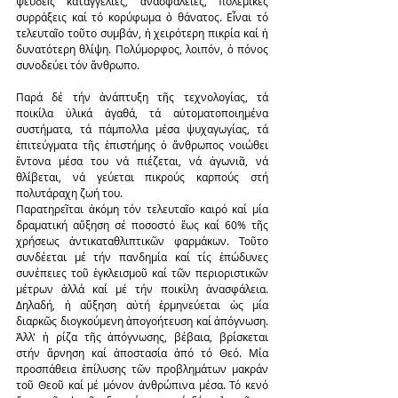
ψευδεῖς καταγγελίες, ἀνασφάλειες, πολεμικές 
συρράξεις καί τό κορύφωμα ὁ θάνατος. Εἶναι τό 
τελευταῖο τοῦτο συμβάν, ἡ χειρότερη πικρία καί ἡ 
δυνατότερη θλίψη. Πολύμορφος, λοιπόν, ὁ πόνος 
συνοδεύει τόν ἄνθρωπο.
Παρά δέ τήν ἀνάπτυξη τῆς τεχνολογίας, τά 
ποικίλα ὑλικά ἀγαθά, τά αὐτοματοποιημένα 
συστήματα, τά πάμπολλα μέσα ψυχαγωγίας, τά 
ἐπιτεύγματα τῆς ἐπιστήμης ὁ ἄνθρωπος νοιώθει 
ἔντονα μέσα του νά πιέζεται, νά ἀγωνιᾶ, νά 
θλίβεται, νά γεύεται πικρούς καρπούς στή 
πολυτάραχη ζωή του.
Παρατηρεῖται ἀκόμη τόν τελευταῖο καιρό καί μία 
δραματική αὔξηση σέ ποσοστό ἕως καί 60% τῆς 
χρήσεως ἀντικαταθλιπτικῶν φαρμάκων. Τοῦτο 
συνδέεται μέ τήν πανδημία καί τίς ἐπώδυνες 
συνέπειες τοῦ ἐγκλεισμοῦ καί τῶν περιοριστικῶν 
μέτρων ἀλλά καί μέ τήν ποικίλη ἀνασφάλεια. 
Δηλαδή, ἡ αὔξηση αὐτή ἑρμηνεύεται ὡς μία 
διαρκῶς διογκούμενη ἀπογοήτευση καί ἀπόγνωση. 
Ἀλλ' ἡ ρίζα τῆς ἀπόγνωσης, βέβαια, βρίσκεται 
στήν ἄρνηση καί ἀποστασία ἀπό τό Θεό. Μία 
προσπάθεια ἐπίλυσης τῶν προβλημάτων μακράν 
τοῦ Θεοῦ καί μέ μόνον ἀνθρώπινα μέσα. Τό κενό 