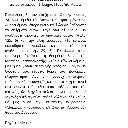
ἐκεῖνο τό μικρόν... (Ποίημα, †1996 Ἐλ. Μάϊνα)
Παράκληση, λοιπόν, ἐπιζητοῦμε. Θά τήν βροῦμε; 
Ἄς σκεπτόμεθα τόν λόγον τοῦ Προφητάνακτος: 
«Πορευόμενοι ἐπορεύοντο καί ἔκλαιον βάλλοντες 
τά σπέρματα αὐτῶν, ἐρχόμενοι δέ ἤξουσιν ἐν 
ἀγαλλιάσει αἴροντες τά δράγματα αὐτῶν (Ψαλμ. 
125, 6) καί τήν ἄλλη ἀναφορά: «Τό ἑσπέρας 
αὐλισθήσεται κλαυθμός καί εἰς τό πρωΐ 
ἀγαλλίασις» (Ψαλμ. 29, 6). Ἐξ ἄλλου, πόσο 
παρήγορη ἀκούγεται ἡ θαυμάσια δέηση τῆς 
Μεγάλης Τεσσαρακοστῆς: «Κύριε τῶν Δυνάμεων, 
μεθ' ἡμῶν γενοῦ˙ ἄλλον γάρ ἐκτός σου βοηθόν ἐν 
θλίψεσιν οὐκ ἔχομεν, Κύριε τῶν Δυνάμεων, 
ἐλέησον ἡμᾶς». Αὐτή τήν προσευχή ἀνέπεμπον 
πρός τόν Κύριο συνεχῶς καί οἱ πιστοί χριστιανοί 
στά χρόνια τοῦ τελευταίου πολέμου καί τῆς 
κατοχῆς, ὡς διηγεῖτο πολιός ἱερωμένος. Καί τό 
γεγονός αὐτό σημαίνει πολλά. Ἀλλά καί τό Πνεῦμα, 
θά μᾶς δώσει τήν ἐσωτερική πληροφορία: 
«Μακάριος ἄνθρωπος ὁ ἐλπίζων ἐπί Κύριον, τόν 
Θεόν τῶν Δυνάμεων».
Πηγή: romfea.gr