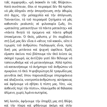
ταῖς συμφοραῖς», «μή ἐκακκεῖν ἐν ταῖς θλίψεσιν». 
Κατά συνέπειαν, ὅλοι οἱ πειρασμοί δέν θά πρέπει 
νά μᾶς ὁδηγοῦν στήν ἀπογοήτευση, στήν ἀθυμία, 
στό ἄγχος, τήν μελαγχολία καί τήν ἀπόγνωση. 
Τοὐναντίον, τά τοῦ πειρασμοῦ ζητήματα νά μᾶς 
καθιστοῦν ρεαλιστές σέ φιλοσοφία ζωῆς, ὅτι 
«ματαιότης ματαιοτήτων τά πάντα ματαιότης» καί 
«πάντα θνητά τά ὁρώμενα καί πάντα φθορᾷ 
ὑποκείμενα». Ὁ Θεός, μάλιστα, μ' ὅτι συμβαίνει 
στή ζωή μας δέν εἶναι ὁ «αἴτιος τοῦ κακοῦ», οὔτε ὁ 
τιμωρός τοῦ ἀνθρώπου. Παιδαγωγός εἶναι, πρός 
δική μας μετάνοια καί ψυχική ὠφέλεια. Ἐμεῖς 
εἴμαστε ἐκείνοι πού βλέπουμε τόν Θεό ἐνίοτε ὡς 
σκληρό τιμωρό, ὡς ἀντίζηλο γιατί δέν θέλουμε νά 
ταπεινωθοῦμε καί νά μετανοήσουμε. Ἀλλά πρέπει 
νά κατανοήσουμε τό ἀνήμπορο τοῦ ἀνθρώπου νά 
σμικρύνει τό Θεό. Ἡ φοβερώτερη δέ τραγωδία μας 
γεννᾶται ἐκεῖ, ὅπου παρουσιάζουμε ὑπερηφάνεια 
καί ἀλαζονεία, νοοτροπία ἀνθρώπινης αὐτάρκειας 
καί ἀφήνουμε νά σβήσει ἡ πίστη μας. Τότε, «ὡς 
ἀσθενεῖς περί τήν πίστιν», πλανώμεθα σέ θάλασσα 
ἀλίμενο, χωρίς λιμένα σωτηρίας.
Μή λοιπόν, ἀφήνουμε τήν ὕπαρξή μας στή θλίψη 
καί τήν πίκρα καί φθάνουμε ἀκόμη καί στήν 