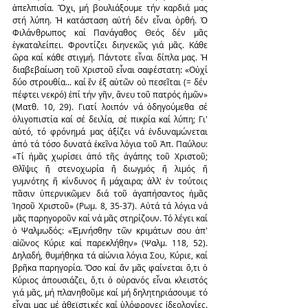
ἀπελπισία. Ὄχι, μή βουλιάξουμε τήν καρδιά μας 
στή λύπη. Ἡ κατάσταση αὐτή δέν εἶναι ὀρθή. Ὁ 
Φιλάνθρωπος καί Πανάγαθος Θεός δέν μᾶς 
ἐγκαταλείπει. Φροντίζει διηνεκῶς γιά μᾶς. Κάθε 
ὥρα καί κάθε στιγμή. Πάντοτε εἶναι δίπλα μας. Ἡ 
διαβεβαίωση τοῦ Χριστοῦ εἶναι σαφέστατη: «Οὐχί 
δύο στρουθία... καί ἕν ἐξ αὐτῶν οὐ πεσεῖται (= δέν 
πέφτει νεκρό) ἐπί τήν γῆν, ἄνευ τοῦ πατρός ἡμῶν» 
(Ματθ. 10, 29). Γιατί λοιπόν νά ὁδηγούμεθα σέ 
ὀλιγοπιστία καί σέ δειλία, σέ πικρία καί λύπη; Γι' 
αὐτό, τό φρόνημά μας ἀξίζει νά ἐνδυναμώνεται 
ἀπό τά τόσο δυνατά ἐκεῖνα λόγια τοῦ Ἀπ. Παύλου: 
«Τί ἡμᾶς χωρίσει ἀπό τῆς ἀγάπης τοῦ Χριστοῦ; 
Θλῖψις ἤ στενοχωρία ἤ διωγμός ἤ λιμός ἤ 
γυμνότης ἤ κίνδυνος ἤ μάχαιρα; ἀλλ' ἐν τούτοις 
πᾶσιν ὑπερνικῶμεν διά τοῦ ἀγαπήσαντος ἡμᾶς 
Ἰησοῦ Χριστοῦ» (Ρωμ. 8, 35-37). Αὐτά τά λόγια νά 
μᾶς παρηγοροῦν καί νά μᾶς στηρίζουν. Τό λέγει καί 
ὁ Ψαλμωδός: «Ἐμνήσθην τῶν κριμάτων σου ἀπ' 
αἰῶνος Κύριε καί παρεκλήθην» (Ψαλμ. 118, 52). 
Δηλαδή, θυμήθηκα τά αἰώνια λόγια Σου, Κύριε, καί 
βρῆκα παρηγορία. Ὅσο καί ἄν μᾶς φαίνεται ὅ,τι ὁ 
Κύριος ἀπουσιάζει, ὅ,τι ὁ οὐρανός εἶναι κλειστός 
γιά μᾶς, μή πλανηθοῦμε καί μή δηλητηριάσουμε τό 
εἶναι μας μέ ἀθεϊστικές καί ὑλόφρονες ἰδεολογίες. 