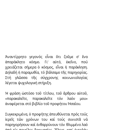
Ἀναντίρρητο γεγονός εἶναι ὅτι ζοῦμε σ' ἕνα 
ἀπαράκλητο κόσμο. Γι' αὐτό, ἐκεῖνο, πού 
χρειάζεται σήμερα ὁ κόσμος, εἶναι ἡ παράκληση. 
Δηλαδή ἡ παραμυθία, τό βάλσαμο τῆς παρηγορίας. 
Στή γλῶσσα τῆς σύγχρονης κοινωνιολογίας 
λέγεται ψυχολογική στήριξη.
Ἡ φράση ὡστόσο τοῦ τίτλου, τοῦ ἄρθρου αὐτοῦ, 
«παρακαλεῖτε, παρακαλεῖτε τόν λαόν μου» 
ἀναφέρεται στό βιβλίο τοῦ προφήτου Ἠσαΐου.
Συγκεκριμένα, ὁ προφήτης ἀπευθύνεται πρός τούς 
ἱερεῖς τῶν χρόνων του καί τούς συνιστᾶ νά 
παρηγορήσουν καί ἐνθαρρύνουν τόν θλιμμένο λαό 
ἀπό τίς ποικίλες δοκιμασίες. Ἔλεγε, κατ' ἐντολήν 