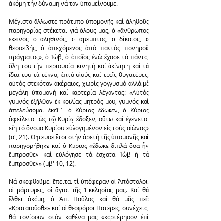
ἀκόμη τήν δύναμη νά τόν ὑπομείνουμε.
Μέγιστο ἄλλωστε πρότυπο ὑπομονῆς καί ἀληθοῦς 
παρηγορίας στέκεται γιά ὅλους μας, ὁ «ἄνθρωπος 
ἐκεῖνος ὁ ἀληθινός, ὁ ἄμεμπτος, ὁ δίκαιος, ὁ 
θεοσεβής, ὁ ἀπεχόμενος ἀπό παντός πονηροῦ 
πράγματος», ὁ Ἰώβ, ὁ ὁποῖος ἐνῶ ἔχασε τά πάντα, 
ὅλη του τήν περιουσία, κινητή καί ἀκίνητη καί τά 
ἴδια του τά τέκνα, ἑπτά υἱούς καί τρεῖς θυγατέρες, 
αὐτός στεκόταν ἀκέραιος, χωρίς γογγυσμό ἀλλά μέ 
μεγάλη ὑπομονή καί καρτερία λέγοντας: «Αὐτός 
γυμνός ἐξῆλθον ἐκ κοιλίας μητρός μου, γυμνός καί 
ἀπελεύσομαι ἐκεῖ˙ ὁ Κύριος ἔδωκεν, ὁ Κύριος 
ἀφείλετο˙ ὡς τῷ Κυρίῳ ἔδοξεν, οὕτω καί ἐγένετο˙ 
εἴη τό ὄνομα Κυρίου εὐλογημένον εἰς τούς αἰῶνας» 
(α', 21). Θήτευσε ἔτσι στήν ἀρετή τῆς ὑπομονῆς καί 
παρηγορήθηκε καί ὁ Κύριος «ἔδωκε διπλά ὅσα ἦν 
ἔμπροσθεν καί εὐλόγησε τά ἔσχατα Ἰώβ ἤ τά 
ἔμπροσθεν» (μβ' 10, 12).
Νά σκεφθοῦμε, ἔπειτα, τί ὑπέφεραν οἱ Ἀπόστολοι, 
οἱ μάρτυρες, οἱ ἅγιοι τῆς Ἐκκλησίας μας. Καί θά 
ἔλθει ἀκόμη, ὁ Ἀπ. Παῦλος καί θά μᾶς πεῖ: 
«Κραταιοῦσθε» καί οἱ θεοφόροι Πατέρες, συνέχεια, 
θά τονίσουν στόν καθένα μας «καρτέρησον ἐπί 