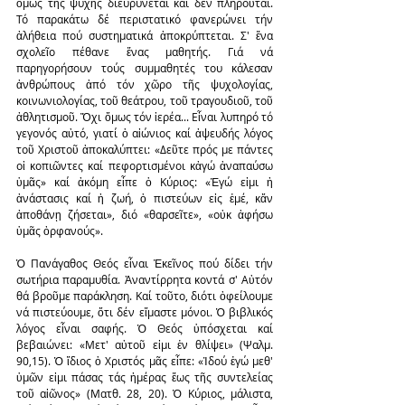
ὅμως τῆς ψυχῆς διευρύνεται καί δέν πληροῦται. 
Τό παρακάτω δέ περιστατικό φανερώνει τήν 
ἀλήθεια πού συστηματικά ἀποκρύπτεται. Σ' ἕνα 
σχολεῖο πέθανε ἕνας μαθητής. Γιά νά 
παρηγορήσουν τούς συμμαθητές του κάλεσαν 
ἀνθρώπους ἀπό τόν χῶρο τῆς ψυχολογίας, 
κοινωνιολογίας, τοῦ θεάτρου, τοῦ τραγουδιοῦ, τοῦ 
ἀθλητισμοῦ. Ὄχι ὅμως τόν ἱερέα... Εἶναι λυπηρό τό 
γεγονός αὐτό, γιατί ὁ αἰώνιος καί ἀψευδής λόγος 
τοῦ Χριστοῦ ἀποκαλύπτει: «Δεῦτε πρός με πάντες 
οἱ κοπιῶντες καί πεφορτισμένοι κἀγώ ἀναπαύσω 
ὑμᾶς» καί ἀκόμη εἶπε ὁ Κύριος: «Ἐγώ εἰμι ἡ 
ἀνάστασις καί ἡ ζωή, ὁ πιστεύων εἰς ἐμέ, κἄν 
ἀποθάνῃ ζήσεται», διό «θαρσεῖτε», «οὐκ ἀφήσω 
ὑμᾶς ὀρφανούς».
Ὁ Πανάγαθος Θεός εἶναι Ἐκεῖνος πού δίδει τήν 
σωτήρια παραμυθία. Ἀναντίρρητα κοντά σ' Αὐτόν 
θά βροῦμε παράκληση. Καί τοῦτο, διότι ὀφείλουμε 
νά πιστεύουμε, ὅτι δέν εἴμαστε μόνοι. Ὁ βιβλικός 
λόγος εἶναι σαφής. Ὁ Θεός ὑπόσχεται καί 
βεβαιώνει: «Μετ' αὐτοῦ εἰμι ἐν θλίψει» (Ψαλμ. 
90,15). Ὁ ἴδιος ὁ Χριστός μᾶς εἶπε: «Ἰδού ἐγώ μεθ' 
ὑμῶν εἰμι πάσας τάς ἡμέρας ἕως τῆς συντελείας 
τοῦ αἰῶνος» (Ματθ. 28, 20). Ὁ Κύριος, μάλιστα, 