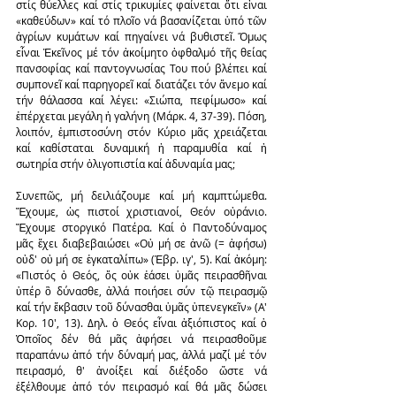
στίς θύελλες καί στίς τρικυμίες φαίνεται ὅτι εἶναι 
«καθεύδων» καί τό πλοῖο νά βασανίζεται ὑπό τῶν 
ἀγρίων κυμάτων καί πηγαίνει νά βυθιστεῖ. Ὅμως 
εἶναι Ἐκεῖνος μέ τόν ἀκοίμητο ὀφθαλμό τῆς θείας 
πανσοφίας καί παντογνωσίας Του πού βλέπει καί 
συμπονεῖ καί παρηγορεῖ καί διατάζει τόν ἄνεμο καί 
τήν θάλασσα καί λέγει: «Σιώπα, πεφίμωσο» καί 
ἐπέρχεται μεγάλη ἡ γαλήνη (Μάρκ. 4, 37-39). Πόση, 
λοιπόν, ἐμπιστοσύνη στόν Κύριο μᾶς χρειάζεται 
καί καθίσταται δυναμική ἡ παραμυθία καί ἡ 
σωτηρία στήν ὀλιγοπιστία καί ἀδυναμία μας;
Συνεπῶς, μή δειλιάζουμε καί μή καμπτώμεθα. 
Ἔχουμε, ὡς πιστοί χριστιανοί, Θεόν οὐράνιο. 
Ἔχουμε στοργικό Πατέρα. Καί ὁ Παντοδύναμος 
μᾶς ἔχει διαβεβαιώσει «Οὐ μή σε ἀνῶ (= ἀφήσω) 
οὐδ' οὐ μή σε ἐγκαταλίπω» (Ἑβρ. ιγ', 5). Καί ἀκόμη: 
«Πιστός ὁ Θεός, ὅς οὐκ ἐάσει ὑμᾶς πειρασθῆναι 
ὑπέρ ὃ δύνασθε, ἀλλά ποιήσει σύν τῷ πειρασμῷ 
καί τήν ἔκβασιν τοῦ δύνασθαι ὑμᾶς ὑπενεγκεῖν» (Α' 
Κορ. 10', 13). Δηλ. ὁ Θεός εἶναι ἀξιόπιστος καί ὁ 
Ὁποῖος δέν θά μᾶς ἀφήσει νά πειρασθοῦμε 
παραπάνω ἀπό τήν δύναμή μας, ἀλλά μαζί μέ τόν 
πειρασμό, θ' ἀνοίξει καί διέξοδο ὥστε νά 
ἐξέλθουμε ἀπό τόν πειρασμό καί θά μᾶς δώσει 