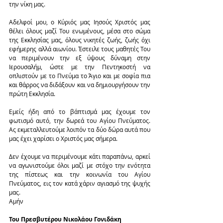
την νίκη μας.
Αδελφοί μου, ο Κύριός μας Ιησούς Χριστός μας 
θέλει όλους μαζί Του ενωμένους, μέσα στο σώμα 
της Εκκλησίας μας, όλους νικητές ζωής, ζωής όχι 
εφήμερης αλλά αιωνίου. Έστειλε τους μαθητές Του 
να περιμένουν την εξ ύψους δύναμη στην 
Ιερουσαλήμ, ώστε με την Πεντηκοστή να 
οπλιστούν με το Πνεύμα το Άγιο και με σοφία πια 
και θάρρος να διδάξουν και να δημιουργήσουν την 
πρώτη Εκκλησία.
Εμείς ήδη από το βάπτισμά μας έχουμε τον 
φωτισμό αυτό, την δωρεά του Αγίου Πνεύματος. 
Ας εκμεταλλευτούμε λοιπόν τα δύο δώρα αυτά που 
μας έχει χαρίσει ο Χριστός μας σήμερα.
Δεν έχουμε να περιμένουμε κάτι παραπάνω, αρκεί 
να αγωνιστούμε όλοι μαζί με στόχο την ενότητα 
της πίστεως και την κοινωνία του Αγίου 
Πνεύματος, εις τον κατά χάριν αγιασμό της ψυχής 
μας.
Αμήν
Του Πρεσβυτέρου Νικολάου Γονιδάκη