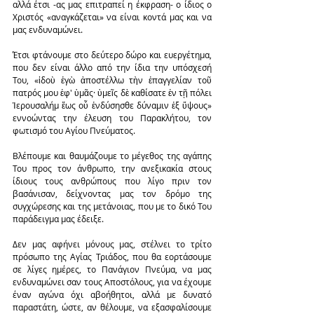
αλλά έτσι -ας μας επιτραπεί η έκφραση- ο ίδιος ο 
Χριστός «αναγκάζεται» να είναι κοντά μας και να 
μας ενδυναμώνει.
Έτσι φτάνουμε στο δεύτερο δώρο και ευεργέτημα, 
που δεν είναι άλλο από την ίδια την υπόσχεσή 
Του, «ἰδοὺ ἐγὼ ἀποστέλλω τὴν ἐπαγγελίαν τοῦ 
πατρός μου ἐφ' ὑμᾶς· ὑμεῖς δὲ καθίσατε ἐν τῇ πόλει 
Ἱερουσαλήμ ἕως οὗ ἐνδύσησθε δύναμιν ἐξ ὕψους» 
εννοώντας την έλευση του Παρακλήτου, τον 
φωτισμό του Αγίου Πνεύματος.
Βλέπουμε και θαυμάζουμε το μέγεθος της αγάπης 
Του προς τον άνθρωπο, την ανεξικακία στους 
ίδιους τους ανθρώπους που λίγο πριν τον 
βασάνισαν, δείχνοντας μας τον δρόμο της 
συγχώρεσης και της μετάνοιας, που με το δικό Του 
παράδειγμα μας έδειξε.
Δεν μας αφήνει μόνους μας, στέλνει το τρίτο 
πρόσωπο της Αγίας Τριάδος, που θα εορτάσουμε 
σε λίγες ημέρες, το Πανάγιον Πνεύμα, να μας 
ενδυναμώνει σαν τους Αποστόλους, για να έχουμε 
έναν αγώνα όχι αβοήθητοι, αλλά με δυνατό 
παραστάτη, ώστε, αν θέλουμε, να εξασφαλίσουμε 