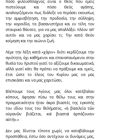
πόσο φιλεύσπλαχνος είναι ο Θεός που εμείς 
πιστεύουμε και πόσο Θεός αγάπης, 
αναλογιζόμενοι πως διάλεξε να περάσει εκουσίως 
την αμφισβήτηση, την προδοσία, την σύλληψη, 
την κοροϊδία, τα βασανιστήρια και εν τέλη τον 
σταυρικό θάνατο, για να μας απαλλάξει πλέον απ’ 
αυτόν και να μας χαρίσει τι; Την κατά Θεόν 
κοίμηση και την αιώνιο ζωή.
Λέμε την λέξη κατά «χάριν» διότι κερδίζουμε την 
αγιότητα, όχι καθήμενοι και επαναπαυόμενοι στην 
θυσία του Χριστού γιατί το αξίζουμε δικαιωματικά, 
αλλά γιατί κάτι θα πρέπει να πράξουμε και εμείς, 
έτσι ώστε το έλεος του Κυρίου μας να μας 
επισκιάσει και να μας χαριτώσει.
Βλέπουμε τους Αγίους μας όλοι κατέβαλαν 
κόπους, άφησαν πίσω τα θέλω τους και στην 
πραγματικότητα ήταν άκρα βιαστές της εγκοπής 
του ιδίου τους του θελήματος. «ἡ βασιλεία τῶν 
οὐρανῶν βιάζεται, καὶ βιασταὶ ἁρπάζουσιν 
αὐτήν.»
Δεν μας δίνεται τίποτα χωρίς να καταβάλουμε 
προσπάθεια, έστω όσο αντέχουν οι δυνάμεις μας, 