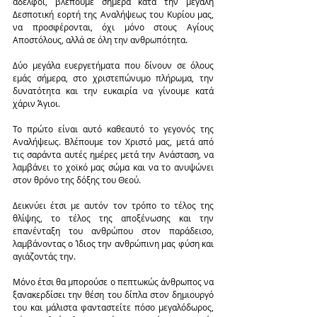
αδελφοί, βλέπουμε σήμερα κατά την μεγάλη 
Δεσποτική εορτή της Αναλήψεως του Κυρίου μας, 
να προσφέρονται, όχι μόνο στους Αγίους 
Αποστόλους, αλλά σε όλη την ανθρωπότητα.
Δύο μεγάλα ευεργετήματα που δίνουν σε όλους 
εμάς σήμερα, στο χριστεπώνυμο πλήρωμα, την 
δυνατότητα και την ευκαιρία να γίνουμε κατά 
χάριν Άγιοι.
Το πρώτο είναι αυτό καθεαυτό το γεγονός της 
Αναλήψεως. Βλέπουμε τον Χριστό μας, μετά από 
τις σαράντα αυτές ημέρες μετά την Ανάσταση, να 
λαμβάνει το χοϊκό μας σώμα και να το ανυψώνει 
στον θρόνο της δόξης του Θεού.
Δεικνύει έτσι με αυτόν τον τρόπο το τέλος της 
θλίψης, το τέλος της αποξένωσης και την 
επανένταξη του ανθρώπου στον παράδεισο, 
λαμβάνοντας ο Ίδιος την ανθρώπινη μας φύση και 
αγιάζοντάς την.
Μόνο έτσι θα μπορούσε ο πεπτωκώς άνθρωπος να 
ξανακερδίσει την θέση του δίπλα στον δημιουργό 
του και μάλιστα φανταστείτε πόσο μεγαλόδωρος, 