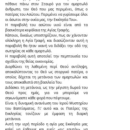
πέθανε πάνω στον Σταυρό για τον αμαρτωλό 
άνθρωπο, τον Θεό που μας περιμένει, όπως ο 
πατέρας του Ασώτου. Περιμένει να γυρίσουμε όλοι 
οι άσωτοι στην οικία μας, την Εκκλησία Του».
Η παραβολή του ασώτου υιού είναι από τα 
βασικότερα κεφάλαια της Αγίας Γραφής.
Κάποιοι, δικαίως υποστηρίζουν, πως αν χάνονταν 
ολόκληρη η Αγία Γραφή, και διασώζονταν αυτή η 
παραβολή θα ήταν ικανή να διδάξει την οδό της 
σωτηρίας σε κάθε αμαρτωλό.
Η παραβολή αυτή αποτελεί την πεμπτουσία του 
σχεδίου της θείας οικονομίας.
Διορθώνει τη λαθεμένη περί Θεού αντίληψη, 
αποκαλύπτοντας το Θεό ως στοργικό πατέρα, ο 
οποίος δέχεται τη μετάνοια των αμαρτωλών και 
τους αποκαθιστά στη βασιλεία Του.
Διδάσκει τη μετάνοια, ως την μέγιστη δωρεά του 
Θεού προς ημάς, για να μπορούμε να 
σηκωνόμαστε κάθε φορά που πέφτουμε.
Είναι η δυναμική ανανέωση του Ιερού Μυστηρίου 
του Βαπτίσματος. Γι’ αυτό και οι Πατέρες της 
Εκκλησίας τονίζουν με έμφαση τη διαρκή 
μετάνοια.
Αυτή την ιερή περίοδο η αγία μας Εκκλησία μας 
καλεί να έρθουμε και εμείς «εις εαυτόν», να 