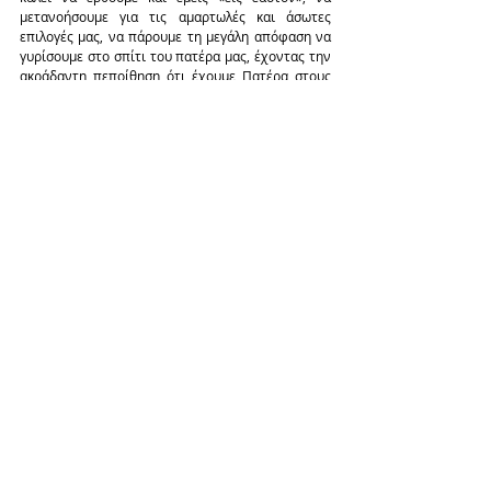
μετανοήσουμε για τις αμαρτωλές και άσωτες 
επιλογές μας, να πάρουμε τη μεγάλη απόφαση να 
γυρίσουμε στο σπίτι του πατέρα μας, έχοντας την 
ακράδαντη πεποίθηση ότι έχουμε Πατέρα στους 
ουρανούς, «δυνάμενον συμπαθήσαι ταις 
ασθενείαις ημών» (Εβρ. 4, 15) και την διαρκή 
μακάρια και ελπιδοφόρα ενθύμηση ότι, «χαρά 
έσται εν τώ ουρανώ επί ενί αμαρτωλώ 
μετανοούντι ή επί ενενήκοντα εννέα δικαίοις, 
οίτινες ου χρείαν έχουσιν μετανοίας» (Λουκ.15,7)!
Λάμπρου Κ. Σκόντζου στην 
Romfea.gr
Θεολόγου - Καθηγητού
Πρόσφατες αναρτήσεις
Εμφάνιση όλων