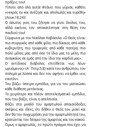
πράξεις του!
Τίποτε από όλα αυτά! Φτάνει που γύρισε, καθότι 
«νεκρός ην και ανέζησε και απολωλός και ευρέθη» 
(Λουκ.18,24)!
Ο άσωτος γιος του ζήτησε να γίνει δούλος του, 
αλλά εκείνος τον αποκατέστησε στη θέση του 
παιδιού του!
Σύμφωνα με τον Νικόλαο Καβάσιλα: «Ο Θεός είναι: 
πιο στοργικός από κάθε φίλο, πιο δίκαιος από κάθε 
κυβερνήτη, πιο τρυφερός από κάθε πατέρα, πιο 
πολύ μέλος μας από όσο τα ίδια μας τα μέλη, πιο 
αναγκαίος σε εμάς από την ίδια την καρδιά μας».
Ο αντίδικος διάβολος επιτίθεται «ως λέων 
ωρυόμενος» (Α΄Πετρ.5,8) κατά του ανθρώπου, τον 
πολεμά με λύσσα και δεν τον αφήνει να έρθει «εις 
εαυτόν».
Του βάζει άπειρα εμπόδια, για να του ματαιώσει 
κάθε διάθεση μετάνοιας.
Το χειρότερο και πλέον αποτελεσματικό εμπόδιο, 
που του βάζει, είναι η απελπισία.
Βάζει στο μυαλό του αμαρτωλού απαισιόδοξες 
σκέψεις και ιδέες, ότι δήθεν ο Θεός τον μισεί και 
δεν θα τον συγχωρήσει για την αμαρτωλότητά του, 
κρατώντας τον δέσμιο της αμαρτίας και του κακού.
Όμως ο αμαρτωλός, το πρώτο πράγμα που έχει να 