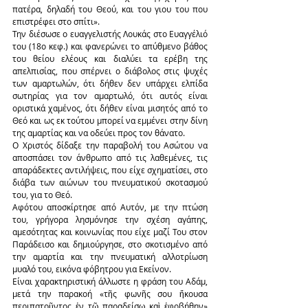
πατέρα, δηλαδή του Θεού, και του γιου του που 
επιστρέφει στο σπίτι».
Την διέσωσε ο ευαγγελιστής Λουκάς στο Ευαγγέλιό 
του (18ο κεφ.) και φανερώνει το απύθμενο βάθος 
του θείου ελέους και διαλύει τα ερέβη της 
απελπισίας, που σπέρνει ο διάβολος στις ψυχές 
των αμαρτωλών, ότι δήθεν δεν υπάρχει ελπίδα 
σωτηρίας για τον αμαρτωλό, ότι αυτός είναι 
οριστικά χαμένος, ότι δήθεν είναι μισητός από το 
Θεό και ως εκ τούτου μπορεί να εμμένει στην δίνη 
της αμαρτίας και να οδεύει προς τον θάνατο.
Ο Χριστός δίδαξε την παραβολή του Ασώτου να 
αποσπάσει τον άνθρωπο από τις λαθεμένες, τις 
απαράδεκτες αντιλήψεις, που είχε σχηματίσει, στο 
διάβα των αιώνων του πνευματικού σκοτασμού 
του, για το Θεό.
Αφότου αποσκίρτησε από Αυτόν, με την πτώση 
του, γρήγορα λησμόνησε την σχέση αγάπης, 
αμεσότητας και κοινωνίας που είχε μαζί Του στον 
Παράδεισο και δημιούργησε, στο σκοτισμένο από 
την αμαρτία και την πνευματική αλλοτρίωση 
μυαλό του, εικόνα φόβητρου για Εκείνον.
Είναι χαρακτηριστική άλλωστε η φράση του Αδάμ, 
μετά την παρακοή «τῆς φωνῆς σου ἤκουσα 
περιπατοῦντος ἐν τῷ παραδείσῳ καὶ ἐφοβήθην» 