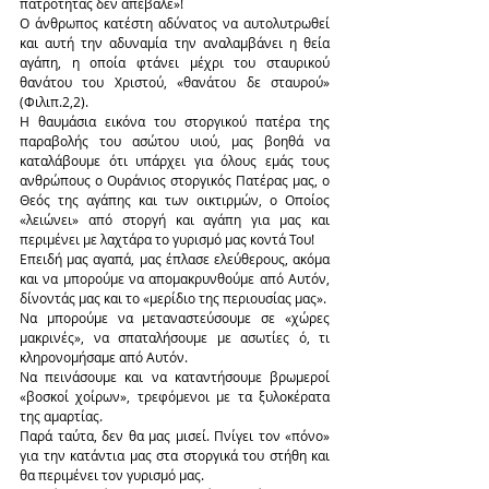
πατρότητας δεν απέβαλε»!
Ο άνθρωπος κατέστη αδύνατος να αυτολυτρωθεί 
και αυτή την αδυναμία την αναλαμβάνει η θεία 
αγάπη, η οποία φτάνει μέχρι του σταυρικού 
θανάτου του Χριστού, «θανάτου δε σταυρού» 
(Φιλιπ.2,2).
Η θαυμάσια εικόνα του στοργικού πατέρα της 
παραβολής του ασώτου υιού, μας βοηθά να 
καταλάβουμε ότι υπάρχει για όλους εμάς τους 
ανθρώπους ο Ουράνιος στοργικός Πατέρας μας, ο 
Θεός της αγάπης και των οικτιρμών, ο Οποίος 
«λειώνει» από στοργή και αγάπη για μας και 
περιμένει με λαχτάρα το γυρισμό μας κοντά Του!
Επειδή μας αγαπά, μας έπλασε ελεύθερους, ακόμα 
και να μπορούμε να απομακρυνθούμε από Αυτόν, 
δίνοντάς μας και το «μερίδιο της περιουσίας μας».
Να μπορούμε να μεταναστεύσουμε σε «χώρες 
μακρινές», να σπαταλήσουμε με ασωτίες ό, τι 
κληρονομήσαμε από Αυτόν.
Να πεινάσουμε και να καταντήσουμε βρωμεροί 
«βοσκοί χοίρων», τρεφόμενοι με τα ξυλοκέρατα 
της αμαρτίας.
Παρά ταύτα, δεν θα μας μισεί. Πνίγει τον «πόνο» 
για την κατάντια μας στα στοργικά του στήθη και 
θα περιμένει τον γυρισμό μας.