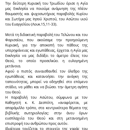
Την δεύτερη Κυριακή του Τριωδίου όρισε η Αγία 
μας Εκκλησία να ποιούμε ανάμνηση της πλέον 
θαυμαστής και ψυχοσωτήριας παραβολής Κυρίου 
και Σωτήρα μας Ιησού Χριστού, του Ασώτου υιού 
του Ευαγγελίου (Λουκ.15,11-33).
Μετά τη διδακτική παραβολή του Τελώνου και του 
Φαρισαίου, που ακούσαμε την προηγούμενη 
Κυριακή, για την αποκοπή του πάθους της 
υπερηφάνειας και εγωπάθειας, έρχεται η Αγία μας 
Εκκλησία να μας διδάξει το άμετρο έλεος του 
Θεού, το οποίο προσελκύει η ευλογημένη 
μετάνοια.
Αφού ο πιστός συναισθανθεί τον όλεθρο της 
εγωπάθειας και κατανοήσει την ανάγκη της 
ταπεινότητας, μπορεί να οδηγηθεί στο επόμενο 
στάδιο, να μάθει και να βιώσει την άμετρη αγάπη 
του Θεού.
Η παραβολή του Ασώτου, σύμφωνα με τον 
Καθηγητή κ. Κ. Δεσπότη, «αναφέρεται, με 
απαράμιλλο τρόπο, στα κεντρικότερα θέματα της 
βιβλικής σωτηριολογίας: στην άνευ όρων 
ευσπλαχνία του Θεού και στη μετανοημένη 
επιστροφή του ανθρώπου προς αυτόν.
Ιδιαίτερα τονίζεται το στοιχείο της χαράς του 