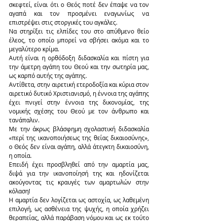
σκεφτεί, είναι ότι ο Θεός ποτέ δεν έπαψε να τον 
αγαπά και τον προσμένει εναγωνίως να 
επιστρέψει στις στοργικές του αγκάλες.
Να στηρίξει τις ελπίδες του στο απύθμενο θείο 
έλεος, το οποίο μπορεί να σβήσει ακόμα και το 
μεγαλύτερο κρίμα.
Αυτή είναι η ορθόδοξη διδασκαλία και πίστη για 
την άμετρη αγάπη του Θεού και την σωτηρία μας, 
ως καρπό αυτής της αγάπης.
Αντίθετα, στην αιρετική ετεροδοξία και κύρια στον 
αιρετικό δυτικό Χριστιανισμό, η έννοια της αγάπης 
έχει πνιγεί στην έννοια της δικονομίας, της 
νομικής σχέσης του Θεού με τον άνθρωπο και 
τανάπαλιν.
Με την άκρως βλάσφημη σχολαστική διδασκαλία 
«περί της ικανοποιήσεως της θείας δικαιοσύνης», 
ο Θεός δεν είναι αγάπη, αλλά άτεγκτη δικαιοσύνη, 
η οποία.
Επειδή έχει προσβληθεί από την αμαρτία μας, 
διψά για την ικανοποίησή της και ηδονίζεται 
ακούγοντας τις κραυγές των αμαρτωλών στην 
κόλαση!
Η αμαρτία δεν λογίζεται ως αστοχία, ως λαθεμένη 
επιλογή, ως ασθένεια της ψυχής, η οποία χρήζει 
θεραπείας, αλλά παράβαση νόμου και ως εκ τούτο 