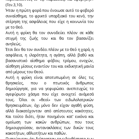
(Γεν.3,10).
Ήταν η πρώτη φορά που ένοιωσε αυτό το φοβερό 
συναίσθημα, το φρικτό υπαρξιακό του κενό, την 
στέρηση της ασφάλειας που είχε η κοινωνία του 
με το Θεό.
Αυτή η φρίκη θα τον συνοδεύει πλέον σε κάθε 
στιγμή της ζωής του και θα τον βασανίζει 
ανηλεώς.
Έτσι δεν θα τον συνδέει πλέον με το Θεό η χαρά, η 
ασφάλεια, η ιλαρότητα, η αγάπη, αλλά βαθύ και 
βασανιστικό αίσθημα φόβου, τρόμου, ενοχών, 
αίσθηση μίσους εναντίον του και εκδικητική μανία 
από μέρους του Θεού.
Αυτή η φρίκη είναι αποτυπωμένη σε όλες τις 
θρησκείες, που ο πτωτικός άνθρωπος 
δημιούργησε, για να γεφυρώσει ανεπιτυχώς το 
αγεφύρωτο χάσμα που είχε ανοιχτεί ανάμεσά 
τους. Όλοι οι «θεοί» των ειδωλολατρικών 
θρησκευμάτων, όχι μόνο δεν είχαν αγαθή φύση, 
αλλά διακατέχονταν από απίστευτες κακότητες. 
Και τούτο διότι, ήταν ποιημένοι κατ’ εικόνα και 
ομοίωση των κακών ανθρώπων, που τους 
δημιουργούσαν, αντανακλάσεις των δικών τους 
κακοτήτων, αθλιοτήτων και παθών.
Πιστεύονταν ότι διέπρατταν τα ειδεχθέστατα των 