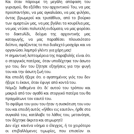
Και όταν πάρουμε τη μεγάλη απόφαση του 
γυρισμού, θα εξέλθει του αρχοντικού Του, να μας 
προϋπαντήσει, να μας αγκαλιάσει, να μας φιλήσει, 
όντας βρωμεροί και τρισάθλιοι, από το βούρκο 
των αμαρτιών μας, να μας βγάλει τα κουρέλια μας, 
να μας ντύσει πολυτελή ενδύματα, να μας φορέσει 
το δακτυλίδι, δείγμα της αρχοντικής μας 
καταγωγής, να μας παραθέσει πλουσιότατο 
δείπνο, σφάζοντας το πιο διαλεχτό μοσχάρι και να 
οργανώσει λαμπρό γλέντι για χάρη μας!
Η σημαντική λεπτομέρεια της παραβολής είναι ότι 
ο στοργικός πατέρας, όταν υποδέχτηκε τον άσωτο 
γιο του, δεν του ζήτησε εξηγήσεις για την φυγή 
του και την άσωτη ζωή του.
Και επειδή ήξερε ότι ο αγαπημένος γιός του δεν 
ήξερε τι έκανε, όταν έφυγε από κοντά του.
Νόμιζε λαθεμένα ότι δι’ αυτού του τρόπου και 
μακριά από τον αγαθό και στοργικό πατέρα του θα 
πραγμάτωνε τον εαυτό του.
Το σφάλμα του γιου του ήταν η συσκότιση του νου 
του και επειδή αυτός «ήλθεν εις εαυτόν», ήρθε στα 
συγκαλά του, κατάλαβε το λάθος του, μετανόησε, 
τον δέχτηκε άκριτα και ατιμωρητί!
Δεν είχε κανένα νόημα ο έλεγχος, ή το χειρότερο 
οι επιβαλλόμενες τιμωρίες, που επισείον οι 