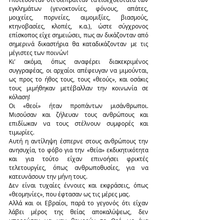
εγκλημάτων (γενοκτονίες, φόνους, απάτες, 
μοιχείες, πορνείες, αιμομιξίες, βιασμούς, 
κτηνοβασίες, κλοπές, κ.α.), ώστε σύγχρονος 
επίσκοπος είχε σημειώσει, πως αν δικάζονταν από 
σημερινά δικαστήρια θα καταδικάζονταν με τις 
μέγιστες των ποινών!
Κι’ ακόμα, όπως αναφέρει διακεκριμένος 
συγγραφέας, οι αρχαίοι απέφευγαν να μιμούνται, 
ως προς το ήθος τους, τους «θεούς», και οσάκις 
τους μιμήθηκαν μετέβαλλαν την κοινωνία σε 
κόλαση!
Οι «θεοί» ήταν προπάντων μισάνθρωποι. 
Μισούσαν και ζήλευαν τους ανθρώπους και 
επιδίωκαν να τους στέλνουν συμφορές και 
τιμωρίες.
Αυτή η αντίληψη έσπερνε στους ανθρώπους την 
ανησυχία, το φόβο για την «θεία» εκδικητικότητα 
και για τούτο είχαν επινοήσει φρικτές 
τελετουργίες, όπως ανθρωποθυσίες, για να 
κατευνάσουν την μήνη τους.
Δεν είναι τυχαίες έννοιες και εκφράσεις, όπως 
«θεομηνίες», που έφτασαν ως τις μέρες μας.
Αλλά και οι Εβραίοι, παρά το γεγονός ότι είχαν 
λάβει μέρος της θείας αποκαλύψεως, δεν 