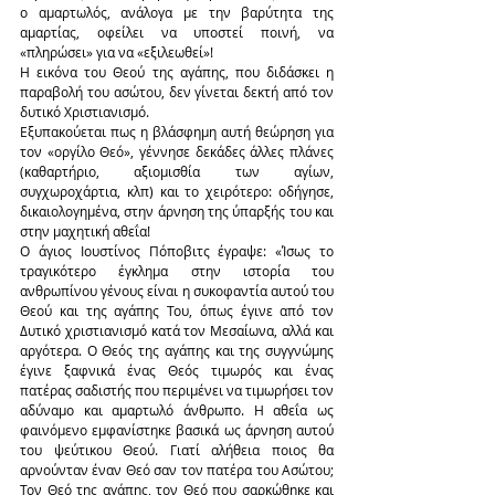
ο αμαρτωλός, ανάλογα με την βαρύτητα της 
αμαρτίας, οφείλει να υποστεί ποινή, να 
«πληρώσει» για να «εξιλεωθεί»!
Η εικόνα του Θεού της αγάπης, που διδάσκει η 
παραβολή του ασώτου, δεν γίνεται δεκτή από τον 
δυτικό Χριστιανισμό.
Εξυπακούεται πως η βλάσφημη αυτή θεώρηση για 
τον «οργίλο Θεό», γέννησε δεκάδες άλλες πλάνες 
(καθαρτήριο, αξιομισθία των αγίων, 
συγχωροχάρτια, κλπ) και το χειρότερο: οδήγησε, 
δικαιολογημένα, στην άρνηση της ύπαρξής του και 
στην μαχητική αθεΐα!
Ο άγιος Ιουστίνος Πόποβιτς έγραψε: «Ίσως το 
τραγικότερο έγκλημα στην ιστορία του 
ανθρωπίνου γένους είναι η συκοφαντία αυτού του 
Θεού και της αγάπης Του, όπως έγινε από τον 
Δυτικό χριστιανισμό κατά τον Μεσαίωνα, αλλά και 
αργότερα. Ο Θεός της αγάπης και της συγγνώμης 
έγινε ξαφνικά ένας Θεός τιμωρός και ένας 
πατέρας σαδιστής που περιμένει να τιμωρήσει τον 
αδύναμο και αμαρτωλό άνθρωπο. Η αθεΐα ως 
φαινόμενο εμφανίστηκε βασικά ως άρνηση αυτού 
του ψεύτικου Θεού. Γιατί αλήθεια ποιος θα 
αρνούνταν έναν Θεό σαν τον πατέρα του Ασώτου; 
Τον Θεό της αγάπης, τον Θεό που σαρκώθηκε και 