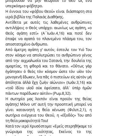
μπορούσαν να μην θεωρούν το Θεό ως ένα 
υπερκόσμιο φόβητρο.
Η έννοια του «φόβου Θεού» είναι διάσπαρτη στα 
ιερά βιβλία της Παλαιάς Διαθήκης.
Αντίθετα με αυτές τις λαθεμένες ανθρώπινες 
αντιλήψεις ο Θεός υπάρχει αιωνίως ως αγάπη, «ο 
Θεός αγάπη εστί» (Α΄Ιωάν.4,16) και ποτέ δεν 
έπαψε να αγαπά το πλανεμένο πλάσμα του, τον 
αποστατημένο άνθρωπο.
Από άμετρη αγάπη γ’ αυτόν, έστειλε τον Υιό Του 
στον κόσμο να απολυτρώσει το ανθρώπινο γένος 
από την αιχμαλωσία του Σατανά, την δουλεία της 
αμαρτίας, τη φθορά και το θάνατο. «Οὕτως γὰρ 
ἠγάπησεν ὁ θεὸς τὸν κόσμον ὥστε τὸν υἱὸν τὸν 
μονογενῆ ἔδωκεν, ἵνα πᾶς ὁ πιστεύων εἰς αὐτὸν μὴ 
ἀπόληται ἀλλὰ ἔχῃ ζωὴν αἰώνιον» (Ιωάν.3,16) και 
«τοῦ ἰδίου υἱοῦ οὐκ ἐφείσατο, ἀλλ᾿ ὑπὲρ ἡμῶν 
πάντων παρέδωκεν αὐτόν» (Ρωμ.8,32).
Η σωτηρία μας λοιπόν είναι προϊόν της θείας 
αγάπης! Μόνο υπ’ αυτή την προοπτική μπορεί να 
γίνει κατανοητή η θεία κένωση (Φιλιπ.2,1), η 
σωτήρια ενέργεια του Θεού, η «έξοδός» Του από 
τη θεία μακαριότητά Του!
Κατά τον ιερό Χρυσόστομο: «Εμείς στερηθήκαμε το 
γνώρισμα της υιότητας, Εκείνος το της 