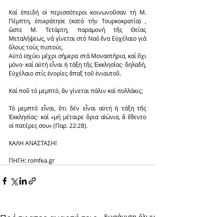
Καί ἐπειδή οἱ περισσότεροι κοινωνοῦσαν τή Μ. 
Πέμπτη, ἐπικράτησε (κατά τήν Τουρκοκρατία) , 
ὥστε Μ. Τετάρτη, παραμονή τῆς Θείας 
Μεταλήψεως, νά γίνεται στό Ναό ἕνα Εὐχέλαιο γιά 
ὅλους τούς πιστούς.
Αὐτό ἰσχύει μέχρι σήμερα στά Μοναστήρια, καί ὄχι 
μόνο· καί αὐτή εἶναι ἡ τάξη τῆς Ἐκκλησίας· δηλαδή, 
Εὐχέλαιο στίς ἐνορίες ἅπαξ τοῦ ἐνιαυτοῦ.
Καί ποῦ τό μεμπτό, ἄν γίνεται πάλιν καί πολλάκις;
Τό μεμπτό εἶναι, ὅτι δέν εἶναι αὐτή ἡ τάξη τῆς 
Ἐκκλησίας· καί «μή μέταιρε ὅρια αἰώνια, ἅ ἔθεντο 
οἱ πατέρες σου» (Παρ. 22:28).
ΚΑΛΗ ΑΝΑΣΤΑΣΗ!
ΠΗΓΗ: romfea.gr
Εμφάνιση όλων