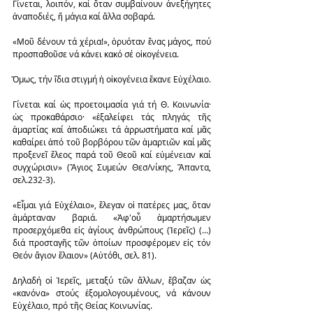
Γίνεται, λοιπόν, καί ὅταν συμβαίνουν ἀνεξήγητες 
ἀναποδιές, ἤ μάγια καί ἄλλα σοβαρά.
«Μοῦ δένουν τά χέρια!», ὀρυόταν ἕνας μάγος, πού 
προσπαθοῦσε νά κάνει κακό σέ οἰκογένεια.
Ὅμως, τήν ἴδια στιγμή ἡ οἰκογένεια ἔκανε Εὐχέλαιο.
Γίνεται καί ὡς προετοιμασία γιά τή Θ. Κοινωνία· 
ὡς προκαθάρσιο· «ἐξαλείφει τάς πληγάς τῆς 
ἁμαρτίας καί ἀποδιώκει τά ἀρρωστήματα καί μᾶς 
καθαίρει ἀπό τοῦ βορβόρου τῶν ἁμαρτιῶν καί μᾶς 
προξενεῖ ἔλεος παρά τοῦ Θεοῦ καί εὐμένειαν καί 
συγχώρισιν» (Ἅγιος Συμεών Θεσ/νίκης, Ἅπαντα, 
σελ.232-3).
«Εἶμαι γιά Εὐχέλαιο», ἔλεγαν οἱ πατέρες μας, ὅταν 
ἁμάρταναν βαριά. «Ἀφ'οὗ ἁμαρτήσωμεν 
προσερχόμεθα εἰς ἁγίους ἀνθρώπους (Ἱερεῖς) (...) 
διά προσταγῆς τῶν ὁποίων προσφέρομεν εἰς τόν 
Θεόν ἅγιον ἔλαιον» (Αὐτόθι, σελ. 81).
Δηλαδή οἱ Ἱερεῖς, μεταξύ τῶν ἄλλων, ἔβαζαν ὡς 
«κανόνα» στούς ἐξομολογουμένους, νά κάνουν 
Εὐχέλαιο, πρό τῆς Θείας Κοινωνίας.