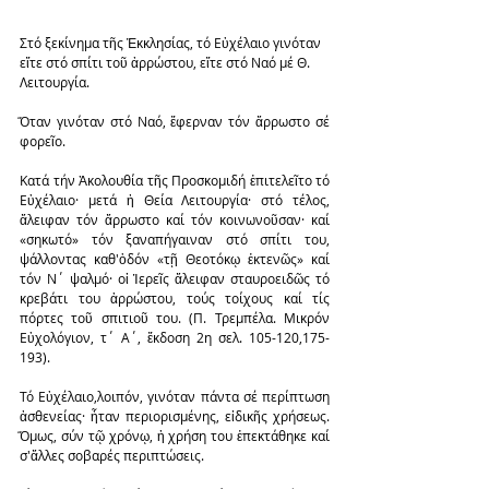
Στό ξεκίνημα τῆς Ἐκκλησίας, τό Εὐχέλαιο γινόταν 
εἴτε στό σπίτι τοῦ ἀρρώστου, εἴτε στό Ναό μέ Θ. 
Λειτουργία.
Ὅταν γινόταν στό Ναό, ἔφερναν τόν ἄρρωστο σέ 
φορεῖο.
Κατά τήν Ἀκολουθία τῆς Προσκομιδή ἐπιτελεῖτο τό 
Εὐχέλαιο· μετά ἡ Θεία Λειτουργία· στό τέλος, 
ἄλειφαν τόν ἄρρωστο καί τόν κοινωνοῦσαν· καί 
«σηκωτό» τόν ξαναπήγαιναν στό σπίτι του, 
ψάλλοντας καθ'ὁδόν «τῇ Θεοτόκῳ ἐκτενῶς» καί 
τόν Ν΄ ψαλμό· οἱ Ἱερεῖς ἄλειφαν σταυροειδῶς τό 
κρεβάτι του ἀρρώστου, τούς τοίχους καί τίς 
πόρτες τοῦ σπιτιοῦ του. (Π. Τρεμπέλα. Μικρόν 
Εὐχολόγιον, τ΄ Α΄, ἔκδοση 2η σελ. 105-120,175-
193).
Τό Εὐχέλαιο,λοιπόν, γινόταν πάντα σέ περίπτωση 
ἀσθενείας· ἦταν περιορισμένης, εἰδικῆς χρήσεως. 
Ὅμως, σύν τῷ χρόνῳ, ἡ χρήση του ἐπεκτάθηκε καί 
σ'ἄλλες σοβαρές περιπτώσεις.