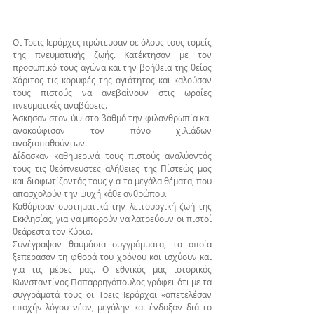
Οι Τρεις Ιεράρχες πρώτευσαν σε όλους τους τομείς 
της πνευματικής ζωής. Κατέκτησαν με τον 
προσωπικό τους αγώνα και την βοήθεια της θείας 
Χάριτος τις κορυφές της αγιότητος και καλούσαν 
τους πιστούς να ανεβαίνουν στις ωραίες 
πνευματικές αναβάσεις.
Άσκησαν στον ύψιστο βαθμό την φιλανθρωπία και 
ανακούφισαν τον πόνο χιλιάδων 
αναξιοπαθούντων.
Δίδασκαν καθημερινά τους πιστούς αναλύοντάς 
τους τις θεόπνευστες αλήθειες της Πίστεώς μας 
και διαφωτίζοντάς τους για τα μεγάλα θέματα, που 
απασχολούν την ψυχή κάθε ανθρώπου.
Καθόρισαν συστηματικά την λειτουργική ζωή της 
Εκκλησίας, για να μπορούν να λατρεύουν οι πιστοί 
θεάρεστα τον Κύριο.
Συνέγραψαν θαυμάσια συγγράμματα, τα οποία 
ξεπέρασαν τη φθορά του χρόνου και ισχύουν και 
για τις μέρες μας. Ο εθνικός μας ιστορικός 
Κωνσταντίνος Παπαρρηγόπουλος γράφει ότι με τα 
συγγράματά τους οι Τρεις Ιεράρχαι «απετελέσαν 
εποχήν λόγου νέαν, μεγάλην και ένδοξον διά το 