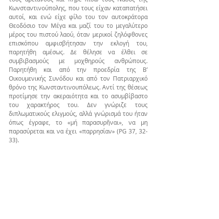
Κωνσταντινούπολης, που τους είχαν καταπατήσει 
αυτοί, και ενώ είχε φίλο του τον αυτοκράτορα 
Θεοδόσιο τον Μέγα και μαζί του το μεγαλύτερο 
μέρος του πιστού λαού, όταν μερικοί ζηλόφθονες 
επισκόπου αμφισβήτησαν την εκλογή του, 
παρητήθη αμέσως. Δε θέλησε να έλθει σε 
συμβιβασμούς με μοχθηρούς ανθρώπους. 
Παρητήθη και από την προεδρία της Β’ 
Οικουμενικής Συνόδου και από τον Πατριαρχικό 
θρόνο της Κωνσταντινουπόλεως. Αντί της θέσεως 
προτίμησε την ακεραιότητα και το ασυμβίβαστο 
του χαρακτήρος του. Δεν γνώριζε τους 
διπλωματικούς ελιγμούς, αλλά γνώρισμά του ήταν 
όπως έγραφε, το «μή παρασυρῆναι», να μη 
παρασύρεται και να έχει «παρρησίαν» (PG 37, 32-
33).