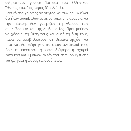
ανθρώπινον γένος» (Ιστορία του Ελληνικού 
Έθνους, τόμ. 2ος, μέρος Β’ σελ. 1, 6).
Βασικό στοιχείο της αγιότητος και των τριών είναι 
ότι ήταν ασυμβίβαστοι με το κακό, την αμαρτία και 
την αίρεση. Δεν γνώριζαν τη γλώσσα των 
συμβιβασμών και της διπλωματίας. Προτιμούσαν 
να χάσουν τη θέση τους και αυτή τη ζωή τους, 
παρά να συμβιβαστούν σε θέματα αρχών και 
πίστεως. Δε σκέφτηκαν ποτέ εάν αντίπαλοί τους 
ήσαν αυτοκράτορες ή σοφοί διάφοροι ή ισχυροί 
κατά κόσμον. Έμειναν ακλόνητοι στην ορθή πίστη 
και ζωή αψηφώντας τις συνέπειες.