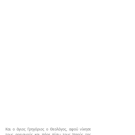
Και ο άγιος Γρηγόριος ο Θεολόγος, αφού νίκησε 
τους αρειανούς και πήρε πίσω τους Ναούς της 