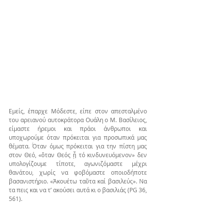
Εμείς, έπαρχε Μόδεστε, είπε στον απεσταλμένο 
του αρειανού αυτοκράτορα Ουάλη ο Μ. Βασίλειος, 
είμαστε ήρεμοι και πράοι άνθρωποι και 
υποχωρούμε όταν πρόκειται για προσωπικά μας 
θέματα. Όταν όμως πρόκειται για την πίστη μας 
στον Θεό, «ὅταν Θεός ᾖ τό κινδυνευόμενον» δεν 
υπολογίζουμε τίποτε, αγωνιζόμαστε μέχρι 
θανάτου, χωρίς να φοβόμαστε οποιοδήποτε 
βασανιστήριο. «Ἀκουέτω ταῦτα καί βασιλεύς». Να 
τα πεις και να τ’ ακούσει αυτά κι ο βασιλιάς (PG 36, 
561).