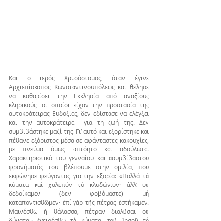
Και ο ιερός Χρυσόστομος, όταν έγινε 
Αρχιεπίσκοπος Κωνσταντινουπόλεως και θέλησε 
να καθαρίσει την Εκκλησία από αναξίους 
κληρικούς, οι οποίοι είχαν την προστασία της 
αυτοκράτειρας Ευδοξίας, δεν εδίστασε να ελέγξει 
και την αυτοκράτειρα  για τη ζωή της. Δεν 
συμβιβάστηκε μαζί της. Γι’ αυτό και εξορίστηκε και 
πέθανε εξόριστος μέσα σε αφάνταστες κακουχίες, 
με πνεύμα όμως απτόητο και αδούλωτο. 
Χαρακτηριστικό του γενναίου και ασυμβίβαστου 
φρονήματός του βλέπουμε στην ομιλία, που 
εκφώνησε φεύγοντας για την εξορία: «Πολλά τά 
κύματα καί χαλεπόν τό κλυδώνιον· ἀλλ’ οὐ 
δεδοίκαμεν (δεν φοβόμαστε) μή 
καταποντισθῶμεν· ἐπί γἀρ τῆς πέτρας ἑστήκαμεν. 
Μαινέσθω ἡ θάλασσα, πέτραν διαλῦσαι οὐ 
δύναται· ἐγειρέσθω τά κύματα, τοῦ Ἰησοῦ τό 