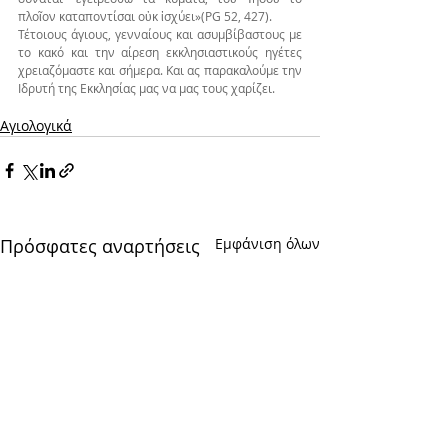
πλοῖον καταποντίσαι οὐκ ἰσχύει»(PG 52, 427).
Τέτοιους άγιους, γενναίους και ασυμβίβαστους με 
το κακό και την αίρεση εκκλησιαστικούς ηγέτες 
χρειαζόμαστε και σήμερα. Και ας παρακαλούμε την 
Ιδρυτή της Εκκλησίας μας να μας τους χαρίζει.
Αγιολογικά
Πρόσφατες αναρτήσεις
Εμφάνιση όλων