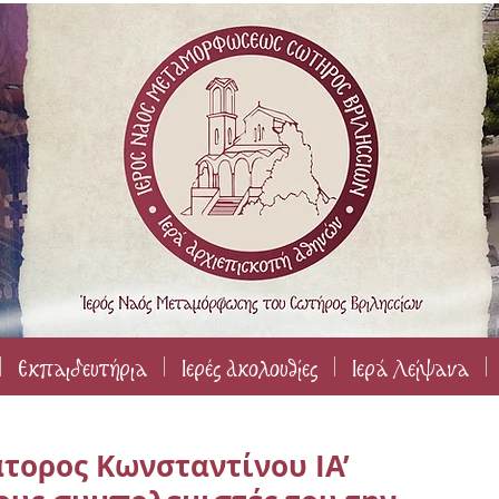
Εκπαιδευτήρια
Ιερές Ακολουθίες
Ιερά Λείψανα
τορος Κωνσταντίνου ΙΑ’