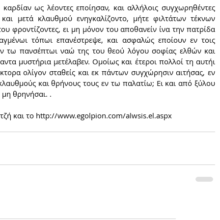
 και μετά κλαυθμού ενηγκαλίζοντο, μήτε φιλτάτων τέκνων 
υ φροντίζοντες, ει μη μόνον του αποθανείν ίνα την πατρίδα 
αγμένωι τόπωι επανέστρεψε, και ασφαλώς εποίουν εν τοις 
εν τω πανσέπτωι ναώ της του θεού λόγου σοφίας ελθών και 
ντα μυστήρια μετέλαβεν. Ομοίως και έτεροι πολλοί τη αυτήι 
άκτορα ολίγον σταθείς και εκ πάντων συγχώρησιν αιτήσας, εν 
 κλαυθμούς και θρήνους τους εν τω παλατίω; Ει και από ξύλου 
 μη θρηνήσαι. .
ή και το http://www.egolpion.com/alwsis.el.aspx