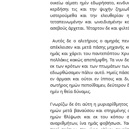
οικείω αίματι ημίν εδωρήσατο, κινδυ
κερδήσηι τις και την ψυχήν ζημιωθ
υστερούμεθα και την ελευθερίαν η
τεταπεινωμένην και ωνειδισμένην κ
ασεβούς άρχεται. Τέταρτον δε και φιλ
 Αυτός δε ο αλιτήριος ο αμηράς πεντήκοντα και επτά ημέρας άγει σήμερον αφ’ ου ημάς ελθών 
απέκλεισεν και μετά πάσης μηχανής κ
ημάς και χάριτι του παντεπόπτου Χρι
πολλάκις κακώς απεπέμφθη. Τα νυν δε π
εκ των κρότων και των πτωμάτων των ε
εδιωρθώσαμεν πάλιν αυτό. Ημείς πάσαν
εν άρμασι και ούτοι εν ίπποις και δυ
σωτήρος ημών πεποίθαμεν, δεύτερον δε
ημίν η θεία δύναμις.
Γνωρίζω δε ότι αύτη η μυριαρίθμητος 
ημών μετά βαναύσου και επηρμένης οφ
ημών θλίψωσι και εκ του κόπου σ
αναριθμήτων, ίνα ημάς φοβήσωσι. Τας