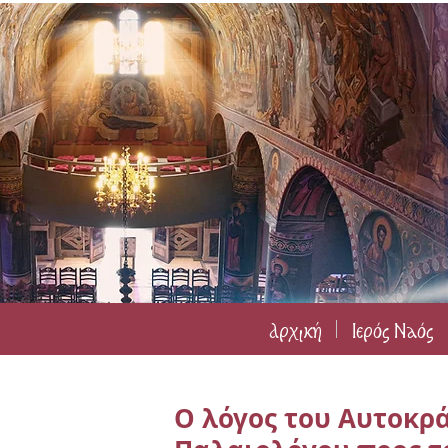
Αρχική
Ιερός Ναός
Ο λόγος του Αυτοκρά