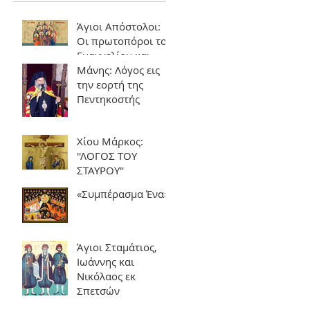
Άγιοι Απόστολοι:
Οι πρωτοπόροι του
Ευαγγελίου και
θεμέλιοι της
Μάνης: Λόγος εις
Εκκλησίας
την εορτή της
Πεντηκοστής
Χίου Μάρκος:
''ΛΟΓΟΣ ΤΟΥ
ΣΤΑΥΡΟΥ''
«Συμπέρασμα Ένα»
Άγιοι Σταμάτιος,
Ιωάννης και
Νικόλαος εκ
Σπετσών