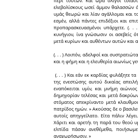
περί τούτων. Και ώρα ολίγοι τοιαύτ
ελεβολίσκους ωσεί άμμον θαλασσών άν
υμάς θεωρώ και λίαν αγάλλομαι και τοι
εσμέν, αλλά πάντες επιδέξιοι και επι
προπαρασκευασμένοι υπάρχετε. (. . 
κυνήγιον, ίνα γνώσωσιν οι ασεβείς ό
μετά κυρίων και αυθέντων αυτών και 
(. . . ) Λοιπόν, αδελφοί και συστρατιώ
και η φήμη και η ελευθερία αιωνίως γε
 (. . . ) Και εάν εκ καρδίας φυλάξητε τα όσα ενετειλάμην υμίν, ελπίζω εις θεόν ως λυτρωθείημεν ημείς 
της ενεστώσης αυτού δικαίας απειλή
εναπόκειται υμίν, και μνήμη αιώνιος
δημηγορίαν τελέσας και μετά δακρύων 
στόματος απεκρίναντο μετά κλαυθμού
πατρίδος ημών. » Ακούσας δε ο βασιλε
αυτοίς απηγγείλατο. Είτα πάλιν λέγει
Χάριτι και αρετήι τη παρά του θεού υ
ελπίδα πάσαν ανεθέμεθα, ποιήσωμε
αναχωρήσωσιν. »