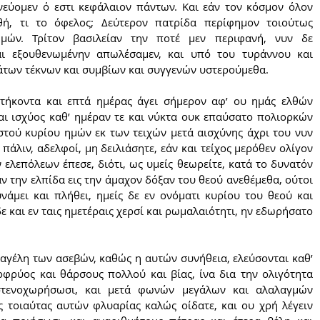
νεύομεν ό εστι κεφάλαιον πάντων. Και εάν τον κόσμον όλον 
ή, τι το όφελος; Δεύτερον πατρίδα περίφημον τοιούτως 
μών. Τρίτον βασιλείαν την ποτέ μεν περιφανή, νυν δε 
αι εξουθενωμένην απωλέσαμεν, και υπό του τυράννου και 
τάτων τέκνων και συμβίων και συγγενών υστερούμεθα.
αι ισχύος καθ’ ημέραν τε και νύκτα ουκ επαύσατο πολιορκών 
στού κυρίου ημών εκ των τειχών μετά αισχύνης άχρι του νυν 
άλιν, αδελφοί, μη δειλιάσητε, εάν και τείχος μερόθεν ολίγον 
λεπόλεων έπεσε, διότι, ως υμείς θεωρείτε, κατά το δυνατόν 
 την ελπίδα εις την άμαχον δόξαν του θεού ανεθέμεθα, ούτοι 
νάμει και πλήθει, ημείς δε εν ονόματι κυρίου του θεού και 
 και εν ταις ημετέραις χερσί και ρωμαλαιότητι, ην εδωρήσατο 
αγέλη των ασεβών, καθώς η αυτών συνήθεια, ελεύσονται καθ’ 
ρύος και θάρσους πολλού και βίας, ίνα δια την ολιγότητα 
τενοχωρήσωσι, και μετά φωνών μεγάλων και αλαλαγμών 
 τοιαύτας αυτών φλυαρίας καλώς οίδατε, και ου χρή λέγειν 