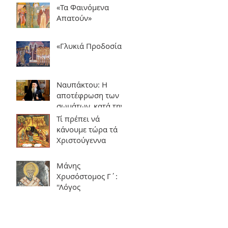
«Τα Φαινόμενα
Απατούν»
«Γλυκιά Προδοσία»
Ναυπάκτου: Η
αποτέφρωση των
σωμάτων, κατά την
Εκκλησία της
Τί πρέπει νά
Ελλάδος
κάνουμε τώρα τά
Χριστούγεννα
Μάνης
Χρυσόστομος Γ΄:
''Λόγος
εγκωμιαστικός στον
Άγιο Σπυρίδωνα''