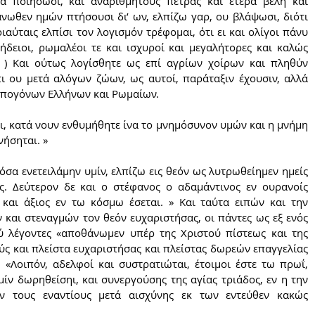
α ποιήσωσι, και αναριθμήτους πέτρας και έτερα βέλη και 
ωθεν ημών πτήσουσι δι’ ων, ελπίζω γαρ, ου βλάψωσι, διότι 
αύταις ελπίσι τον λογισμόν τρέφομαι, ότι ει και ολίγοι πάνυ 
τήδειοι, ρωμαλέοι τε και ισχυροί και μεγαλήτορες και καλώς 
. ) Και ούτως λογίσθητε ως επί αγρίων χοίρων και πληθύν 
τι ου μετά αλόγων ζώων, ως αυτοί, παράταξιν έχουσιν, αλλά 
απογόνων Ελλήνων και Ρωμαίων.
ται, κατά νουν ενθυμήθητε ίνα το μνημόσυνον υμών και η μνήμη 
νήσηται. »
ς. Δεύτερον δε και ο στέφανος ο αδαμάντινος εν ουρανοίς 
 και άξιος εν τω κόσμω έσεται. » Και ταύτα ειπών και την 
και στεναγμών τον θεόν ευχαριστήσας, οι πάντες ως εξ ενός 
 λέγοντες «αποθάνωμεν υπέρ της Χριστού πίστεως και της 
ύς και πλείστα ευχαριστήσας και πλείστας δωρεών επαγγελίας 
. «Λοιπόν, αδελφοί και συστρατιώται, έτοιμοι έστε τω πρωΐ, 
μίν δωρηθείσηι, και συνεργούσης της αγίας τριάδος, εν η την 
ν τους εναντίους μετά αισχύνης εκ των εντεύθεν κακώς 