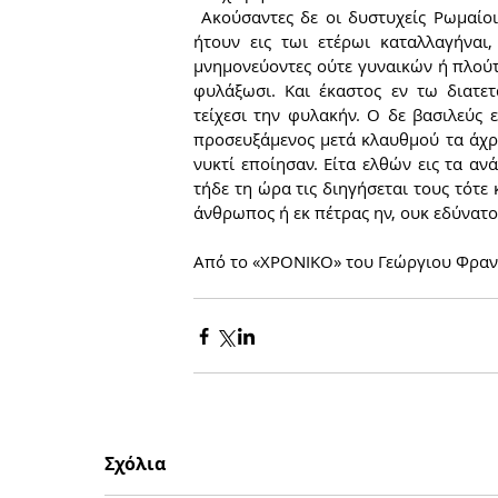
 Ακούσαντες δε οι δυστυχείς Ρωμαίοι καρδίαν ως λέοντες εποίησαν, και αλλήλοις συγχωρηθέντες 
ήτουν εις τωι ετέρωι καταλλαγήναι,
μνημονεύοντες ούτε γυναικών ή πλούτο
φυλάξωσι. Και έκαστος εν τω διατετ
τείχεσι την φυλακήν. Ο δε βασιλεύς 
προσευξάμενος μετά κλαυθμού τα άχρα
νυκτί εποίησαν. Είτα ελθών εις τα αν
τήδε τη ώρα τις διηγήσεται τους τότε
άνθρωπος ή εκ πέτρας ην, ουκ εδύνατο
Από το «ΧΡΟΝΙΚΟ» του Γεώργιου Φραντζ
Σχόλια