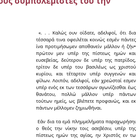
ους συμπολεμιστές του την
 «. . . Καλώς ουν οίδατε, αδελφοί, ότι δια 
τέσσαρά τινα οφειλέται κοινώς εσμέν πάντες 
ίνα προτιμήσωμεν αποθανείν μάλλον ή ζήν• 
πρώτον μεν υπέρ της πίστεως ημών και 
ευσεβείας, δεύτερον δε υπέρ της πατρίδος, 
τρίτον δε υπέρ του βασιλέως ως χριστού 
κυρίου, και τέταρτον υπέρ συγγενών και 
φίλων. Λοιπόν, αδελφοί, εάν χρεώσταί εσμεν 
υπέρ ενός εκ των τεσσάρων αγωνίζεσθαι έως 
θανάτου, πολλώ μάλλον υπέρ πάντων 
τούτων ημείς, ως βλέπετε προφανώς, και εκ 
πάντων μέλλομεν ζημιωθήναι.
 Εάν δια τα εμά πλημμελήματα παραχωρήσηι 
ο θεός την νίκην τοις ασεβέσιν, υπέρ της 
πίστεως ημών της αγίας, ην Χριστός εν τω 