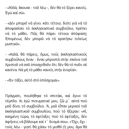
- «Ἀλλά, ἄκουσε - τοῦ λέω -, δέν θά τό ξέρει κανείς. 
Ἐγώ καί σύ».
- «Δέν μπορεῖ νά γίνει κάτι τέτοιο, διότι γιά νά τό 
ἀποφασίσει τό ἐκκλησιαστικό συμβούλιο, πρέπει 
νά τό μάθει. Πῶς θά πάρει τέτοια ἀπόφαση; 
Ἑπομένως δέν μπορῶ νά τό κρατήσω τελείως 
μυστικό».
- «Καλά, θά πάρεις, ὅμως, τούς ἐκκλησιαστικούς 
συμβούλους ἕναν - ἕναν μπροστά στήν εἰκόνα τοῦ 
Χριστοῦ νά σοῦ ὑποσχεθοῦν ὅτι δέν θά τό ποῦν σέ 
κανένα. Νά μή τό μάθει κανείς στήν ἐνορία!».
- «Ἐν τάξει, αὐτό στό ὑπόσχομαι».
Πράγματι, πουλήθηκε τό σπιτάκι, καί ἔγινε τό 
τέμπλο. Κι ἐγώ πνευματικέ μου, ζῶ μ΄ αὐτά πού 
μοῦ δίνει τό συμβούλιο. Ἂ, μοῦ εἶπαν μερικοί τοῦ 
ἐκκλησιαστικοῦ συμβουλίου, πού τό ἤξεραν: «Αἲ, 
καημένη τώρα, τό ἐφτίαξες πού τό ἐφτίαξες, δέν 
ἀφήνεις νά βάλουμε καί τ΄ ὄνομά σου». «Ὄχι, ὄχι - 
τούς λέω - γιατί θά χάσω τό μισθό (!) μου, ἅμα θά 