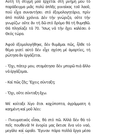
Αὐτή τή στιγμή μοῦ ἔρχεται στή μνήμη μου τό 
παράδειγμα μιᾶς πολύ ἁπλῆς γυναίκας τοῦ λαοῦ, 
πού εἶχα συναντήσει στό ἐξομολογητάριο, πρίν 
ἀπό πολλά χρόνια. Δέν τήν γνώριζα, οὔτε τήν 
γνωρίζω· οὔτε ἄν τή δῶ στό δρόμο θά τή θυμηθῶ. 
Θά πλησίαζε τά 70. Ἲσως νά τήν ἔχει καλέσει ὁ 
Θεός τώρα.
Ἀφοῦ ἐξομολογήθηκε, δέν θυμᾶμαι πῶς, ἦλθε τό 
θέμα γιατί αὐτό δέν εἶχε σχέση μέ ἁμαρτίες, τή 
ρώτησα ἄν ἐργάζεται.
- Ὄχι, πάτερ μου, σταμάτησα· δέν μπορῶ πιά ἄλλο 
νά ἐργάζομαι.
- Καί πῶς ζῆς; Ἔχεις σύνταξη;
- Ὄχι, οὔτε σύνταξη ἔχω.
Μέ κοίταξε λίγο ἔτσι καχύποπτα, ἀγράμματη ἡ 
καημένη καί μοῦ λέει:
- Πνευματικός εἶσαι, θά στό πῶ. Ἀλλά δέν θά τό 
πεῖς πουθενά! Ἡ ἐνορία μας ἔκτισε ἕνα νέο ναό, 
μεγάλο καί ὡραῖο. Ἔγιναν πάρα πολλά ἔργα μέσα 