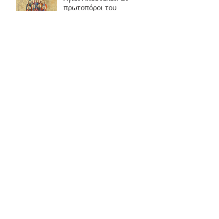
πρωτοπόροι του
Ευαγγελίου και θεμέλιοι
της Εκκλησίας
Μάνης: Λόγος εις την
εορτή της Πεντηκοστής
Χίου Μάρκος: ''ΛΟΓΟΣ ΤΟΥ
ΣΤΑΥΡΟΥ''
«Συμπέρασμα Ένα»
Άγιοι Σταμάτιος, Ιωάννης
και Νικόλαος εκ Σπετσών