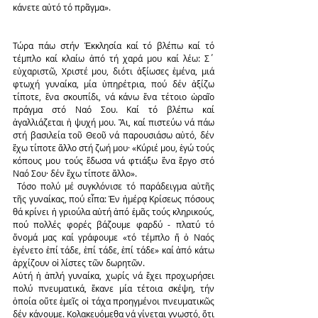
κάνετε αὐτό τό πρᾶγμα».
Τώρα πάω στήν Ἐκκλησία καί τό βλέπω καί τό 
τέμπλο καί κλαίω ἀπό τή χαρά μου καί λέω: Σ΄ 
εὐχαριστῶ, Χριστέ μου, διότι ἀξίωσες ἐμένα, μιά 
φτωχή γυναίκα, μία ὑπηρέτρια, πού δέν ἀξίζω 
τίποτε, ἕνα σκουπίδι, νά κάνω ἕνα τέτοιο ὡραῖο 
πράγμα στό Ναό Σου. Καί τό βλέπω καί 
ἀγαλλιάζεται ἡ ψυχή μου. Ἄι, καί πιστεύω νά πάω 
στή βασιλεία τοῦ Θεοῦ νά παρουσιάσω αὐτό, δέν 
ἔχω τίποτε ἄλλο στή ζωή μου· «Κύριέ μου, ἐγώ τούς 
κόπους μου τούς ἔδωσα νά φτιάξω ἕνα ἔργο στό 
Ναό Σου· δέν ἔχω τίποτε ἄλλο».
 Τόσο πολύ μέ συγκλόνισε τό παράδειγμα αὐτῆς 
τῆς γυναίκας, πού εἶπα: Ἐν ἡμέρᾳ Κρίσεως πόσους 
θά κρίνει ἡ γριούλα αὐτή ἀπό ἐμᾶς τούς κληρικούς, 
πού πολλές φορές βάζουμε φαρδύ - πλατύ τό 
ὄνομά μας καί γράφουμε «τό τέμπλο ἤ ὁ Ναός 
ἐγένετο ἐπί τάδε, ἐπί τάδε, ἐπί τάδε» καί ἀπό κάτω 
ἀρχίζουν οἱ λίστες τῶν δωρητῶν. 
Αὐτή ἡ ἁπλή γυναίκα, χωρίς νά ἔχει προχωρήσει 
πολύ πνευματικά, ἔκανε μία τέτοια σκέψη, τήν 
ὁποία οὔτε ἐμεῖς οἱ τάχα προηγμένοι πνευματικῶς 
δέν κάνουμε. Κολακευόμεθα νά γίνεται γνωστό, ὅτι 