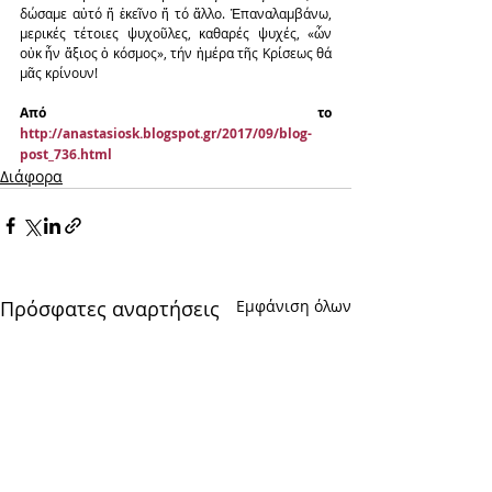
δώσαμε αὐτό ἤ ἐκεῖνο ἤ τό ἄλλο. Ἐπαναλαμβάνω, 
μερικές τέτοιες ψυχοῦλες, καθαρές ψυχές, «ὧν 
οὐκ ἦν ἄξιος ὁ κόσμος», τήν ἡμέρα τῆς Κρίσεως θά 
μᾶς κρίνουν!
Από το 
http://anastasiosk.blogspot.gr/2017/09/blog-
post_736.html
Διάφορα
Πρόσφατες αναρτήσεις
Εμφάνιση όλων