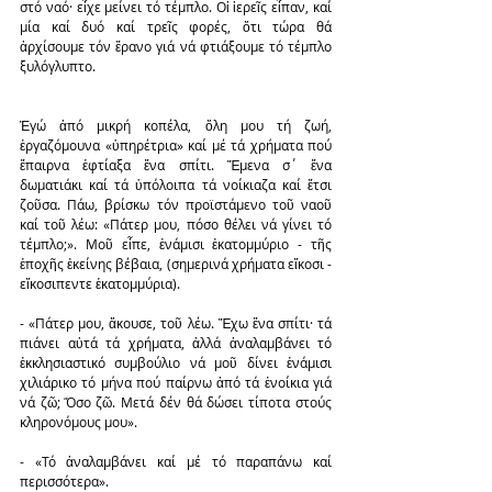
στό ναό· εἶχε μείνει τό τέμπλο. Οἱ ἱερεῖς εἶπαν, καί 
μία καί δυό καί τρεῖς φορές, ὅτι τώρα θά 
ἀρχίσουμε τόν ἔρανο γιά νά φτιάξουμε τό τέμπλο 
ξυλόγλυπτο.
Ἐγώ ἀπό μικρή κοπέλα, ὅλη μου τή ζωή, 
ἐργαζόμουνα «ὑπηρέτρια» καί μέ τά χρήματα πού 
ἔπαιρνα ἐφτίαξα ἕνα σπίτι. Ἔμενα σ΄ ἕνα 
δωματιάκι καί τά ὑπόλοιπα τά νοίκιαζα καί ἔτσι 
ζοῦσα. Πάω, βρίσκω τόν προϊστάμενο τοῦ ναοῦ 
καί τοῦ λέω: «Πάτερ μου, πόσο θέλει νά γίνει τό 
τέμπλο;». Μοῦ εἶπε, ἑνάμισι ἑκατομμύριο - τῆς 
ἐποχῆς ἐκείνης βέβαια, (σημερινά χρήματα εἴκοσι - 
εἴκοσιπεντε ἑκατομμύρια).
- «Πάτερ μου, ἄκουσε, τοῦ λέω. Ἔχω ἕνα σπίτι· τά 
πιάνει αὐτά τά χρήματα, ἀλλά ἀναλαμβάνει τό 
ἐκκλησιαστικό συμβούλιο νά μοῦ δίνει ἑνάμισι 
χιλιάρικο τό μήνα πού παίρνω ἀπό τά ἐνοίκια γιά 
νά ζῶ; Ὅσο ζῶ. Μετά δέν θά δώσει τίποτα στούς 
κληρονόμους μου».
- «Τό ἀναλαμβάνει καί μέ τό παραπάνω καί 
περισσότερα».