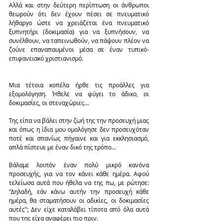
Αλλά και στην δεύτερη περίπτωση οι άνθρωποι 
θεωρούν ότι δεν έχουν πέσει σε πνευματικό 
λήθαργο ώστε να χρειάζεται ένα πνευματικό 
ξυπνητήρι (δοκιμασία) για να ξυπνήσουν, να 
συνέλθουν, να ταπεινωθούν, να πάψουν πλέον να 
ζούνε επαναπαυμένοι μέσα σε έναν τυπικό-
επιφανειακό χριστιανισμό.
Μια τέτοια κοπέλα ήρθε τις προάλλες για 
εξομολόγηση. Ήθελε να φύγει το άδικο, οι 
δοκιμασίες, οι στεναχώριες...
Της είπα να βάλει στην ζωή της την προσευχή μιας 
και όπως η ίδια μου ομολόγησε δεν προσευχόταν 
ποτέ και σπανίως πήγαινε και για εκκλησιασμό, 
απλά πίστευε με έναν δικό της τρόπο...
Βάλαμε λοιπόν έναν πολύ μικρό κανόνα 
προσευχής, για να τον κάνει κάθε ημέρα. Αφού 
τελείωσα αυτά που ήθελα να της πω, με ρώτησε: 
"Δηλαδή, εάν κάνω αυτήν την προσευχή κάθε 
ημέρα, θα σταματήσουν οι αδικίες, οι δοκιμασίες 
αυτές"; Δεν είχε καταλάβει τίποτα από όλα αυτά 
που της είχα αναφέρει πιο πριν.