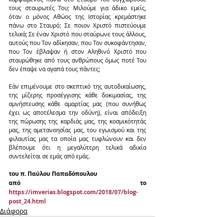
τους σταυρωτές Του; Μιλούμε για άδικο εμείς, 
όταν ο μόνος Αθώος της Ιστορίας κρεμάστηκε 
πάνω στο Σταυρό; Σε ποιον Χριστό πιστεύουμε 
τελικά; Σε έναν Χριστό που σταύρωνε τους άλλους, 
αυτούς που Τον αδίκησαν, που Τον συκοφάντησαν, 
που Τον έβλαψαν ή στον Αληθινό Χριστό που 
σταυρώθηκε από τους ανθρώπους όμως ποτέ Του 
δεν έπαψε να αγαπά τους πάντες;
Εάν επιμένουμε στο σκεπτικό της αυτοδικαίωσης, 
της μίζερης προσέγγισης κάθε δοκιμασίας, της 
αμνήστευσης κάθε αμαρτίας μας (που συνήθως 
έχει ως αποτέλεσμα την οδύνη), είναι απόδειξη 
της πώρωσης της καρδιάς μας, της κοσμικότητάς 
μας, της αμετανοησίας μας, του εγωισμού και της 
φιλαυτίας μας τα οποία μας τυφλώνουν και δεν 
βλέπουμε ότι η μεγαλύτερη τελικά αδικία 
συντελείται σε εμάς από εμάς.
του π. Παύλου Παπαδόπουλου 
από το 
https://imverias.blogspot.com/2018/07/blog-
post_24.html
Διάφορα