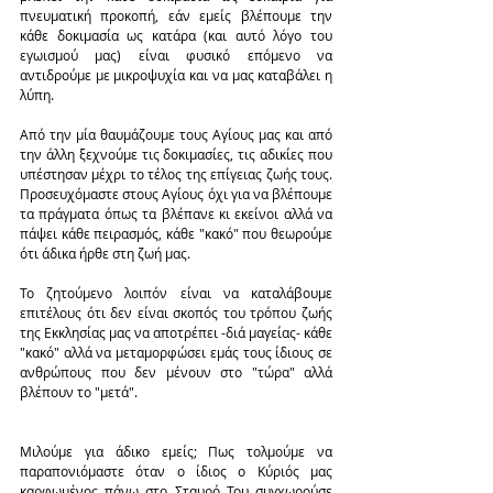
πνευματική προκοπή, εάν εμείς βλέπουμε την 
κάθε δοκιμασία ως κατάρα (και αυτό λόγο του 
εγωισμού μας) είναι φυσικό επόμενο να 
αντιδρούμε με μικροψυχία και να μας καταβάλει η 
λύπη.
Από την μία θαυμάζουμε τους Αγίους μας και από 
την άλλη ξεχνούμε τις δοκιμασίες, τις αδικίες που 
υπέστησαν μέχρι το τέλος της επίγειας ζωής τους. 
Προσευχόμαστε στους Αγίους όχι για να βλέπουμε 
τα πράγματα όπως τα βλέπανε κι εκείνοι αλλά να 
πάψει κάθε πειρασμός, κάθε "κακό" που θεωρούμε 
ότι άδικα ήρθε στη ζωή μας.
Το ζητούμενο λοιπόν είναι να καταλάβουμε 
επιτέλους ότι δεν είναι σκοπός του τρόπου ζωής 
της Εκκλησίας μας να αποτρέπει -διά μαγείας- κάθε 
"κακό" αλλά να μεταμορφώσει εμάς τους ίδιους σε 
ανθρώπους που δεν μένουν στο "τώρα" αλλά 
βλέπουν το "μετά". 
Μιλούμε για άδικο εμείς; Πως τολμούμε να 
παραπονιόμαστε όταν ο ίδιος ο Κύριός μας 
καρφωμένος πάνω στο Σταυρό Του συγχωρούσε 