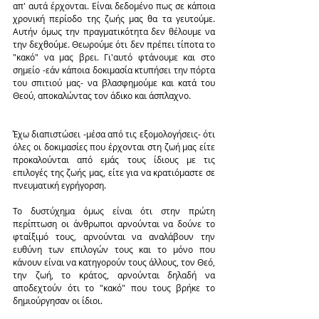
απ' αυτά έρχονται. Είναι δεδομένο πως σε κάποια 
χρονική περίοδο της ζωής μας θα τα γευτούμε. 
Αυτήν όμως την πραγματικότητα δεν θέλουμε να 
την δεχθούμε. Θεωρούμε ότι δεν πρέπει τίποτα το 
"κακό" να μας βρει. Γι'αυτό φτάνουμε και στο 
σημείο -εάν κάποια δοκιμασία κτυπήσει την πόρτα 
του σπιτιού μας- να βλασφημούμε και κατά του 
Θεού, αποκαλώντας τον άδικο και άσπλαχνο.
Έχω διαπιστώσει -μέσα από τις εξομολογήσεις- ότι 
όλες οι δοκιμασίες που έρχονται στη ζωή μας είτε 
προκαλούνται από εμάς τους ίδιους με τις 
επιλογές της ζωής μας, είτε για να κρατιόμαστε σε 
πνευματική εγρήγορση.
Το δυστύχημα όμως είναι ότι στην πρώτη 
περίπτωση οι άνθρωποι αρνούνται να δούνε το 
φταίξιμό τους, αρνούνται να αναλάβουν την 
ευθύνη των επιλογών τους και το μόνο που 
κάνουν είναι να κατηγορούν τους άλλους, τον Θεό, 
την ζωή, το κράτος, αρνούνται δηλαδή να 
αποδεχτούν ότι το "κακό" που τους βρήκε το 
δημιούργησαν οι ίδιοι.