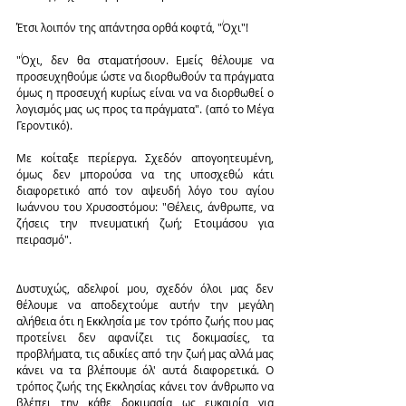
Έτσι λοιπόν της απάντησα ορθά κοφτά, "Όχι"!
"Όχι, δεν θα σταματήσουν. Εμείς θέλουμε να 
προσευχηθούμε ώστε να διορθωθούν τα πράγματα 
όμως η προσευχή κυρίως είναι να να διορθωθεί ο 
λογισμός μας ως προς τα πράγματα". (από το Μέγα 
Γεροντικό).
Με κοίταξε περίεργα. Σχεδόν απογοητευμένη, 
όμως δεν μπορούσα να της υποσχεθώ κάτι 
διαφορετικό από τον αψευδή λόγο του αγίου 
Ιωάννου του Χρυσοστόμου: "Θέλεις, άνθρωπε, να 
ζήσεις την πνευματική ζωή; Ετοιμάσου για 
πειρασμό".
Δυστυχώς, αδελφοί μου, σχεδόν όλοι μας δεν 
θέλουμε να αποδεχτούμε αυτήν την μεγάλη 
αλήθεια ότι η Εκκλησία με τον τρόπο ζωής που μας 
προτείνει δεν αφανίζει τις δοκιμασίες, τα 
προβλήματα, τις αδικίες από την ζωή μας αλλά μας 
κάνει να τα βλέπουμε όλ' αυτά διαφορετικά. Ο 
τρόπος ζωής της Εκκλησίας κάνει τον άνθρωπο να 
βλέπει την κάθε δοκιμασία ως ευκαιρία για 