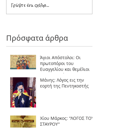
Ο θάνατος σαν 
Γράψτε ένα σχόλιο...
Πρόσφατα άρθρα
Άγιοι Απόστολοι: Οι
πρωτοπόροι του
Ευαγγελίου και θεμέλιοι
της Εκκλησίας
Μάνης: Λόγος εις την
εορτή της Πεντηκοστής
Χίου Μάρκος: ''ΛΟΓΟΣ ΤΟΥ
ΣΤΑΥΡΟΥ''