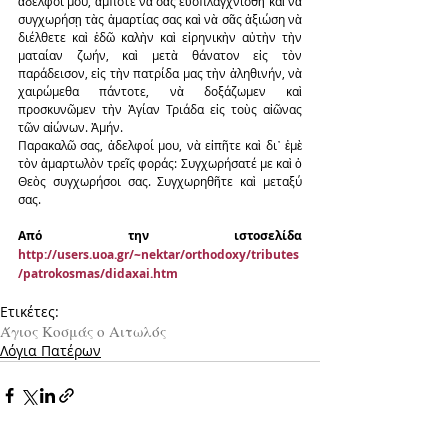
ἀδελφοί μου, ἄμποτε νὰ σᾶς εὐσπλαγχνισθῆ καὶ νὰ 
συγχωρήσῃ τὰς ἁμαρτίας σας καὶ νὰ σᾶς ἀξιώση νὰ 
διέλθετε καὶ ἐδῶ καλὴν καὶ εἰρηνικὴν αὐτὴν τὴν 
ματαίαν ζωήν, καὶ μετὰ θάνατον εἰς τὸν 
παράδεισον, εἰς τὴν πατρίδα μας τὴν ἀληθινήν, νὰ 
χαιρώμεθα πάντοτε, νὰ δοξάζωμεν καὶ 
προσκυνῶμεν τὴν Ἁγίαν Τριάδα εἰς τοὺς αἰῶνας 
τῶν αἰώνων. Ἀμήν.
Παρακαλῶ σας, ἀδελφοί μου, νὰ εἰπῆτε καὶ δι᾿ ἐμὲ 
τὸν ἁμαρτωλὸν τρεῖς φοράς: Συγχωρήσατέ με καὶ ὁ 
Θεὸς συγχωρήσοι σας. Συγχωρηθῆτε καὶ μεταξύ 
σας.
Από την ιστοσελίδα 
http://users.uoa.gr/~nektar/orthodoxy/tributes
/patrokosmas/didaxai.htm
Ετικέτες:
Άγιος Κοσμάς ο Αιτωλός
Λόγια Πατέρων