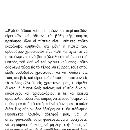
...Ἐγὼ ἐδιάβασα καὶ περὶ ἱερέων, καὶ περὶ ἀσεβῶν, 
αἱρετικῶν καὶ ἀθέων· τὰ βάθη τῆς σοφίας 
ἠρεύνησα· ὅλαι αἱ πίστεις εἶνε ψεύτικες· τοῦτο 
ἐκατάλαβα ἀληθινόν, ὅτι μόνη ἡ πίστις τῶν 
ὀρθοδόξων χριστιανῶν εἶνε καλὴ καὶ ἁγία, τὸ νὰ 
πιστεύωμεν καὶ νὰ βαπτιζώμεθα εἰς τὸ ὄνομα τοῦ 
Πατρός, τοῦ Υἱοῦ καὶ τοῦ Ἁγίου Πνεύματος. Τοῦτο 
σᾶς λέγω τώρα εἰς τὸ τέλος· νὰ εὐφραίνεσθε ὁποὺ 
εἶσθε ὀρθόδοξοι χριστιανοί, καὶ νὰ κλαίετε διὰ 
τοὺς ἀσεβεῖς καὶ αἱρετικοὺς ὁποὺ περιπατοῦν εἰς 
τὸ σκότος (26). Ἡμεῖς, χριστιανοί μου, τί εἴμεθα, 
δίκαιοι ἢ ἁμαρτωλοί; ἀνίσως καὶ εἴμεθα δίκαιοι, 
καλότυχοι καὶ τρισμακάριοι· εἰ δὲ καὶ εἴμεθα 
ἁμαρτωλοί, τώρα εἶνε καιρὸς νὰ μετανοήσωμεν, νὰ 
παύσωμεν ἀπὸ τὰ κακά, καὶ νὰ κάμνωμεν τὰ καλά· 
διότι ἕως αὔριον δὲν ἠξεύρομεν τί θὰ πάθωμεν. 
Προσέχετε λοιπόν, ἀδελφοί μου, νὰ μὴ 
ὑπερηφανεῦσθε, νὰ μὴ φονεύετε, νὰ μὴ μοιχεύετε, 
νὰ μὴ κάμνετε ὅρκους, νὰ μὴ λέγετε ψεύματα, νὰ 
μὴ συκοφαντῆτε, νὰ μὴ προδίδετε, νὰ μὴ στολίζετε 