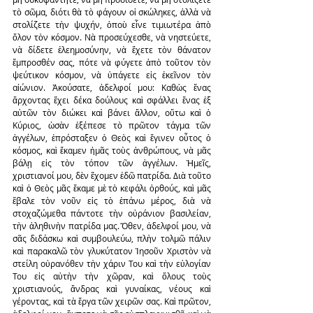
τὸ σῶμα, διότι θὰ τὸ φάγουν οἱ σκώληκες, ἀλλὰ νὰ 
στολίζετε τὴν ψυχήν, ὁποὺ εἶνε τιμιωτέρα ἀπὸ 
ὅλον τὸν κόσμον. Νὰ προσεύχεσθε, νὰ νηστεύετε, 
νὰ δίδετε ἐλεημοσύνην, νὰ ἔχετε τὸν θάνατον 
ἔμπροσθέν σας, πότε νὰ φύγετε ἀπὸ τοῦτον τὸν 
ψεύτικον κόσμον, νὰ ὑπάγετε εἰς ἐκεῖνον τὸν 
αἰώνιον. Ἀκούσατε, ἀδελφοί μου: Καθὼς ἕνας 
ἄρχοντας ἔχει δέκα δούλους καὶ σφάλλει ἕνας ἐξ 
αὐτῶν τὸν διώκει καὶ βάνει ἄλλον, οὕτω καὶ ὁ 
Κύριος, ὡσὰν ἐξέπεσε τὸ πρῶτον τάγμα τῶν 
ἀγγέλων, ἐπρόσταξεν ὁ Θεὸς καὶ ἔγινεν οὗτος ὁ 
κόσμος, καὶ ἔκαμεν ἡμᾶς τοὺς ἀνθρώπους, νὰ μᾶς 
βάλῃ εἰς τὸν τόπον τῶν ἀγγέλων. Ἡμεῖς, 
χριστιανοί μου, δὲν ἔχομεν ἐδῶ πατρίδα. Διὰ τοῦτο 
καὶ ὁ Θεὸς μᾶς ἔκαμε μὲ τὸ κεφάλι ὀρθούς, καὶ μᾶς 
ἔβαλε τὸν νοῦν εἰς τὸ ἐπάνω μέρος, διὰ νὰ 
στοχαζώμεθα πάντοτε τὴν οὐράνιον βασιλείαν, 
τὴν ἀληθινὴν πατρίδα μας. Ὅθεν, ἀδελφοί μου, νὰ 
σᾶς διδάσκω καὶ συμβουλεύω, πλὴν τολμῶ πάλιν 
καὶ παρακαλῶ τὸν γλυκύτατον Ἰησοῦν Χριστὸν νὰ 
στείλη οὐρανόθεν τὴν χάριν Του καὶ τὴν εὐλογίαν 
Του εἰς αὐτὴν τὴν χῶραν, καὶ ὅλους τοὺς 
χριστιανούς, ἄνδρας καὶ γυναίκας, νέους καὶ 
γέροντας, καὶ τὰ ἔργα τῶν χειρῶν σας. Καὶ πρῶτον, 