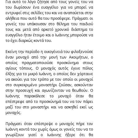
Για αυτό το λόγο ζήτησε από τους γονείς του να 
του δωρίσουν ένα ευαγγέλιο για να μπορεί να 
εντρυφεί στις σελίδες του και να αναπαύεται στην 
αλήθεια που αυτό θα του προσέφερε. Πράγματι οι 
γονείς του υπάκουσαν στο θέλημα του παιδιού 
τους και μετά από αρκετό χρονικό διάστημα το 
ευαγγέλιο ήταν έτοιμο και ο Ιωάννης μπορούσε να 
το έχει διαρκώς κοντά του.
Εκείνη την περίοδο η οικογένειά του φιλοξενούσε 
έναν μοναχό από την μονή των Ακοιμήτων, ο 
οποίος πραγματοποιούσε προσκύνημα στους 
αγίους τόπους. Ο μοναχός αυτός έγινε πόλος 
έλξης για το μικρό Ιωάννη, ο οποίος δεν χόρταινε 
να ακούει για τον τρόπο με τον οποίο οι μοναχοί 
στο συγκεκριμένο μοναστήρι ζούσαν, ασκούνταν 
στην προσευχή και αγωνίζονταν να θεωθούν. Ο 
Ιωάννης παρακάλεσε το μοναχό όταν θα 
επέστρεφε από το προσκύνημά του να τον πάρει 
μαζί του στο μοναστήρι και να ασκηθεί εκεί ως 
μοναχός.
Πράγματι όταν επέστρεψε ο μοναχός πήρε τον 
Ιωάννη κοντά του χωρίς όμως οι γονείς του να το 
γνωρίζουν γιατί ο Ιωάννης ήξερε ότι θα 