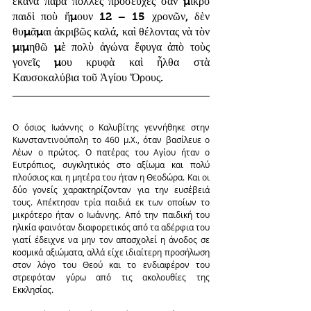
ἔκανα πάρα πολλὲς προσευχὲς σὰν μικρὸ 
παιδὶ ποὺ ἤμουν 12 – 15 χρονῶν, δὲν 
θυμᾶμαι ἀκριβῶς καλά, καὶ θέλοντας νὰ τὸν 
μιμηθῶ μὲ πολὺ ἀγώνα ἔφυγα ἀπὸ τοὺς 
γονεῖς μου κρυφὰ καὶ ἦλθα στὰ 
Καυσοκαλύβια τοῦ Ἁγίου Ὄρους.
Ο όσιος Ιωάννης ο Καλυβίτης γεννήθηκε στην 
Κωνσταντινούπολη το 460 μ.Χ., όταν βασίλευε ο 
Λέων ο πρώτος. Ο πατέρας του Αγίου ήταν ο 
Ευτρόπιος, συγκλητικός στο αξίωμα και πολύ 
πλούσιος και η μητέρα του ήταν η Θεοδώρα. Και οι 
δύο γονείς χαρακτηρίζονταν για την ευσέβειά 
τους. Απέκτησαν τρία παιδιά εκ των οποίων το 
μικρότερο ήταν ο Ιωάννης. Από την παιδική του 
ηλικία φαινόταν διαφορετικός από τα αδέρφια του 
γιατί έδειχνε να μην τον απασχολεί η άνοδος σε 
κοσμικά αξιώματα, αλλά είχε ιδιαίτερη προσήλωση 
στον λόγο του Θεού και το ενδιαφέρον του 
στρεφόταν γύρω από τις ακολουθίες της 
Εκκλησίας.