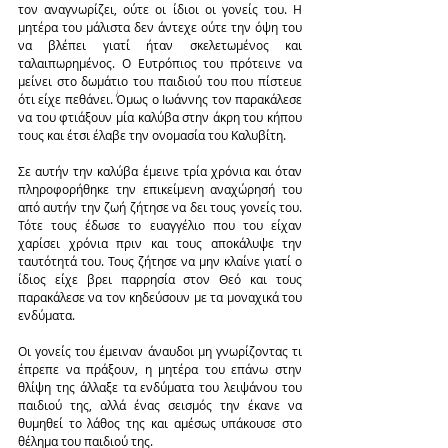
τον αναγνωρίζει, ούτε οι ίδιοι οι γονείς του. Η 
μητέρα του μάλιστα δεν άντεχε ούτε την όψη του 
να βλέπει γιατί ήταν σκελετωμένος και 
ταλαιπωρημένος. Ο Ευτρόπιος του πρότεινε να 
μείνει στο δωμάτιο του παιδιού του που πίστευε 
ότι είχε πεθάνει. Όμως ο Ιωάννης τον παρακάλεσε 
να του φτιάξουν μία καλύβα στην άκρη του κήπου 
τους και έτσι έλαβε την ονομασία του Καλυβίτη.
Σε αυτήν την καλύβα έμεινε τρία χρόνια και όταν 
πληροφορήθηκε την επικείμενη αναχώρησή του 
από αυτήν την ζωή ζήτησε να δει τους γονείς του. 
Τότε τους έδωσε το ευαγγέλιο που του είχαν 
χαρίσει χρόνια πριν και τους αποκάλυψε την 
ταυτότητά του. Τους ζήτησε να μην κλαίνε γιατί ο 
ίδιος είχε βρει παρρησία στον Θεό και τους 
παρακάλεσε να τον κηδεύσουν με τα μοναχικά του 
ενδύματα.
Οι γονείς του έμειναν άναυδοι μη γνωρίζοντας τι 
έπρεπε να πράξουν, η μητέρα του επάνω στην 
θλίψη της άλλαξε τα ενδύματα του λειψάνου του 
παιδιού της, αλλά ένας σεισμός την έκανε να 
θυμηθεί το λάθος της και αμέσως υπάκουσε στο 
θέλημα του παιδιού της.