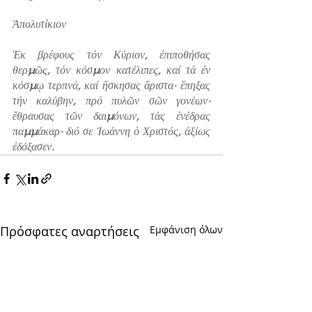
Ἀπολυτίκιον 
Ἐκ βρέφους τόν Κύριον, ἐπιποθήσας 
θερμῶς, τόν κόσμον κατέλιπες, καί τά ἐν 
κόσμῳ τερπνά, καί ἤσκησας ἄριστα· ἔπηξας 
τήν καλύβην, πρό πυλῶν σῶν γονέων· 
ἔθραυσας τῶν δαιμόνων, τάς ἐνέδρας 
παμμάκαρ· διό σε Ἰωάννη ὁ Χριστός, ἀξίως 
ἐδόξασεν.
Πρόσφατες αναρτήσεις
Εμφάνιση όλων