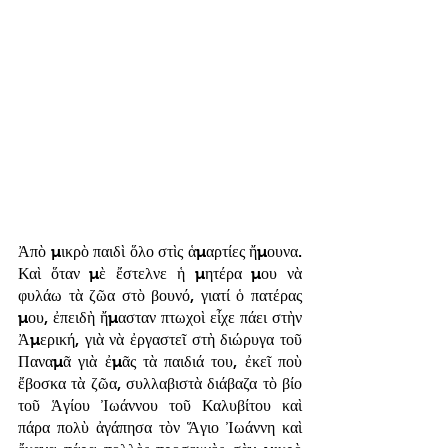
Ἀπὸ μικρὸ παιδὶ ὅλο στὶς ἁμαρτίες ἤμουνα. 
Καὶ ὅταν μὲ ἔστελνε ἡ μητέρα μου νὰ 
φυλάω τὰ ζῶα στὸ βουνό, γιατί ὁ πατέρας 
μου, ἐπειδὴ ἤμασταν πτωχοὶ εἶχε πάει στὴν 
Ἀμερική, γιὰ νὰ ἐργαστεῖ στὴ διώρυγα τοῦ 
Παναμᾶ γιὰ ἐμᾶς τὰ παιδιά του, ἐκεῖ ποὺ 
ἔβοσκα τὰ ζῶα, συλλαβιστὰ διάβαζα τὸ βίο 
τοῦ Ἁγίου Ἰωάννου τοῦ Καλυβίτου καὶ 
πάρα πολὺ ἀγάπησα τὸν Ἅγιο Ἰωάννη καὶ 