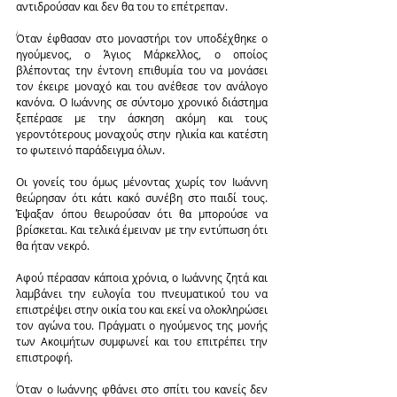
αντιδρούσαν και δεν θα του το επέτρεπαν.
Όταν έφθασαν στο μοναστήρι τον υποδέχθηκε ο 
ηγούμενος, ο Άγιος Μάρκελλος, ο οποίος 
βλέποντας την έντονη επιθυμία του να μονάσει 
τον έκειρε μοναχό και του ανέθεσε τον ανάλογο 
κανόνα. Ο Ιωάννης σε σύντομο χρονικό διάστημα 
ξεπέρασε με την άσκηση ακόμη και τους 
γεροντότερους μοναχούς στην ηλικία και κατέστη 
το φωτεινό παράδειγμα όλων.
Οι γονείς του όμως μένοντας χωρίς τον Ιωάννη 
θεώρησαν ότι κάτι κακό συνέβη στο παιδί τους. 
Έψαξαν όπου θεωρούσαν ότι θα μπορούσε να 
βρίσκεται. Και τελικά έμειναν με την εντύπωση ότι 
θα ήταν νεκρό.
Αφού πέρασαν κάποια χρόνια, ο Ιωάννης ζητά και 
λαμβάνει την ευλογία του πνευματικού του να 
επιστρέψει στην οικία του και εκεί να ολοκληρώσει 
τον αγώνα του. Πράγματι ο ηγούμενος της μονής 
των Ακοιμήτων συμφωνεί και του επιτρέπει την 
επιστροφή.
Όταν ο Ιωάννης φθάνει στο σπίτι του κανείς δεν 