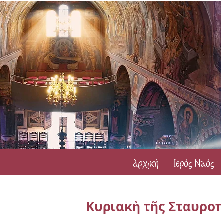
Αρχική
Ιερός Ναός
Κυριακὴ τῆς Σταυρ