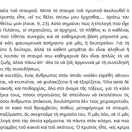
σία τοῦ σταυροῦ. Μετὰ τὸ σταυρὸ τοῦ Χριστοῦ ἀκολουθεῖ ὁ 
ριστὸς εἶπε, «εἴ τις θέλει ὀπίσω μου ἔρχεσθαι,… ἀράτω τὸν 
ίτω μοὶ» (Λουκ. 9, 23). Αὐτὸ σημαίνει πὼς ἡ ἐπιλογὴ ποὺ εἶχε 
 Πιλάτος, οἱ στρατιῶτες, οἱ ἀρχηγοί, τὸ πλῆθος κι ὁ καθένας 
 ποὺ τίθεται συνεχῶς καὶ σὲ καθημερινὴ βάση μπροστά μας. 
ὲ κάτι φαινομενικὰ ἀσήμαντο γιὰ μᾶς, ἢ δευτερεῦον. Γιὰ τὴ 
το ἢ δεύτερο, ἀλλὰ τὸ καθετὶ μετρᾶται ἂν εἶναι ἀληθινὸ ἢ 
ς λοιπὸν τὸ σταυρό σου καθημερινὰ δὲν εἶναι ἁπλῶς τὸ νὰ 
ς ζωῆς, ἀλλὰ πάνω ἀπ᾿ ὅλα τὸ νὰ ζεῖς ἁρμονικὰ μὲ τὴ συνείδησή 
ως τῆς συνειδήσεως.
ὰ κοιτάζει, ἕνας ἄνθρωπος στὸν ὁποῖο «οὐδὲν εὑρέθη αἴτιον» 
ι, νὰ κτυπιέται, νὰ φυλακίζεται ἢ νὰ ἐξορίζεται. Ὅλα αὐτὰ δὲ 
πακοῆς καὶ πειθαρχίας, ὅλα στὸ ὄνομα τῆς τάξεως, γιὰ τὸ καλὸ 
έρια τους, πόσοι στρατιῶτες δὲ σπεύδουν νὰ ἐκτελέσουν τὶς 
 πόσοι ἄνθρωποι ὑπάκουα, δουλόπρεπα δὲν τοὺς χειροκροτοῦν, 
ὰ τὸ κακὸ ποῦ θριαμβεύει; Καθὼς μεταφέρουμε τὸ σταυρό, 
ζόμαστε, ἂς σκεφτοῦμε τὴ σημασία του. Τί μᾶς λέει, σὲ τί μᾶς 
λογὴ ἀπὸ τὴν ὁποία κρέμονται τὰ πάντα στὸν κόσμο, καὶ ποὺ 
ίαμβος τοῦ κακοῦ καὶ τοῦ σκότους. Ὁ Χριστὸς εἶπε, «εἰς κρίμα 