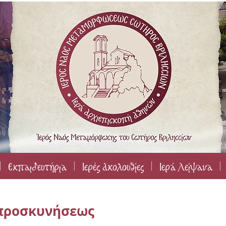
Εκπαιδευτήρια
Ιερές Ακολουθίες
Ιερά Λείψανα
οπροσκυνήσεως