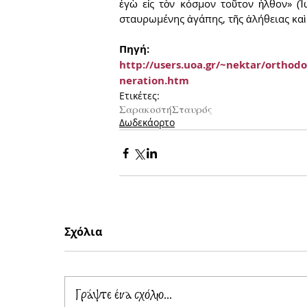
ἐγὼ εἰς τὸν κόσμον τοῦτον ἦλθον» (Ἰω
σταυρωμένης ἀγάπης, τῆς ἀλήθειας καὶ 
Πηγή:
http://users.uoa.gr/~nektar/ortho
neration.htm
Ετικέτες:
Σαρακοστή
Σταυρός
Δωδεκάορτο
Σχόλια
Γράψτε ένα σχόλιο...