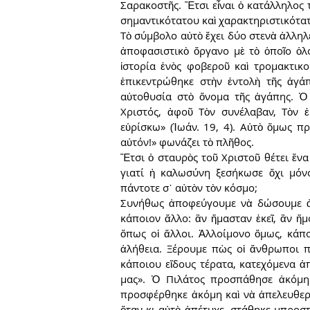
Σαρακοστῆς. Ἔτσι εἶναι ὁ κατάλληλος 
σημαντικότατου καὶ χαρακτηριστικότα
Τὸ σύμβολο αὐτὸ ἔχει δύο στενὰ ἀλληλέ
ἀποφασιστικὸ ὄργανο μὲ τὸ ὁποῖο ὁλο
ἱστορία ἑνὸς φοβεροῦ καὶ τρομακτικο
ἐπικεντρώθηκε στὴν ἐντολὴ τῆς ἀγά
αὐτοθυσία στὸ ὄνομα τῆς ἀγάπης. Ὁ 
Χριστός, ἀφοῦ Τὸν συνέλαβαν, Τὸν ἐκ
εὑρίσκω» (Ἰωάν. 19, 4). Αὐτὸ ὅμως π
αὐτόν!» φωνάζει τὸ πλῆθος.
Ἔτσι ὁ σταυρὸς τοῦ Χριστοῦ θέτει ἕνα
γιατί ἡ καλωσύνη ξεσήκωσε ὄχι μόνο
πάντοτε σ᾿ αὐτὸν τὸν κόσμο;
Συνήθως ἀποφεύγουμε νὰ δώσουμε ἀπ
κάποιον ἄλλο: ἂν ἤμασταν ἐκεῖ, ἂν ἤμ
ὅπως οἱ ἄλλοι. Ἀλλοίμονο ὅμως, κάπο
ἀλήθεια. Ξέρουμε πὼς οἱ ἄνθρωποι π
κάποιου εἴδους τέρατα, κατεχόμενα ἀπ
μας». Ὁ Πιλάτος προσπάθησε ἀκόμη κ
προσφέρθηκε ἀκόμη καὶ νὰ ἀπελευθερώ
ὅταν κι αὐτὸ ἀπέτυχε, στάθηκε μπροστ