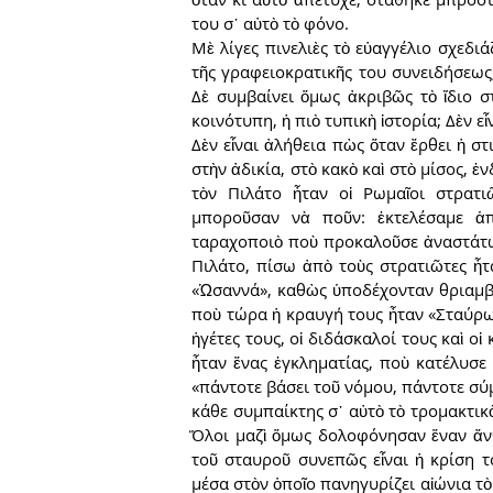
του σ᾿ αὐτὸ τὸ φόνο.
Μὲ λίγες πινελιὲς τὸ εὐαγγέλιο σχεδιά
τῆς γραφειοκρατικῆς του συνειδήσεως,
Δὲ συμβαίνει ὅμως ἀκριβῶς τὸ ἴδιο στ
κοινότυπη, ἡ πιὸ τυπικὴ ἱστορία; Δὲν 
Δὲν εἶναι ἀλήθεια πὼς ὅταν ἔρθει ἡ σ
στὴν ἀδικία, στὸ κακὸ καὶ στὸ μίσος, ἐ
τὸν Πιλάτο ἦταν οἱ Ρωμαῖοι στρατι
μποροῦσαν νὰ ποῦν: ἐκτελέσαμε ἁπ
ταραχοποιὸ ποὺ προκαλοῦσε ἀναστάτωσ
Πιλάτο, πίσω ἀπὸ τοὺς στρατιῶτες ἦτα
«Ὡσαννά», καθὼς ὑποδέχονταν θριαμβευ
ποὺ τώρα ἡ κραυγή τους ἦταν «Σταύρωσο
ἡγέτες τους, οἱ διδάσκαλοί τους καὶ ο
ἦταν ἕνας ἐγκληματίας, ποὺ κατέλυσε τ
«πάντοτε βάσει τοῦ νόμου, πάντοτε σύ
κάθε συμπαίκτης σ᾿ αὐτὸ τὸ τρομακτικὸ
Ὅλοι μαζὶ ὅμως δολοφόνησαν ἕναν ἄνθ
τοῦ σταυροῦ συνεπῶς εἶναι ἡ κρίση τ
μέσα στὸν ὁποῖο πανηγυρίζει αἰώνια τὸ