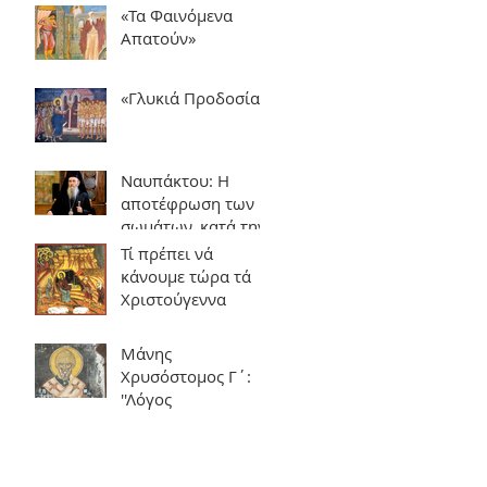
«Τα Φαινόμενα
Απατούν»
«Γλυκιά Προδοσία»
Ναυπάκτου: Η
αποτέφρωση των
σωμάτων, κατά την
Εκκλησία της
Τί πρέπει νά
Ελλάδος
κάνουμε τώρα τά
Χριστούγεννα
Μάνης
Χρυσόστομος Γ΄:
''Λόγος
εγκωμιαστικός στον
Άγιο Σπυρίδωνα''