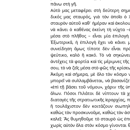
πάνω στὴ γῆ.
Αὐτὸ μας μεταφέρει στὴ δεύτερη σημα
δικός μας σταυρός, γιὰ τὸν ὁποῖο ὁ Χ
σταυρὸν αὐτοῦ καθ᾿ ἡμέραν καὶ ἀκολουθε
νὰ κάνει ὁ καθένας ἐκείνη τὴ νύχτα –ὁ
μέσα στὸ πλῆθος – εἶναι μία ἐπιλογὴ
Ἐξωτερικά, ἡ ἐπιλογὴ ἔχει νὰ κάνει μ
συνείδηση ὅμως τίποτε δὲν εἶναι πρῶ
ψεύτικο, καλὸ ἢ κακό. Τὸ νὰ σηκώνει
ἀντέχεις τὰ φορτία καὶ τὶς μέριμνες τῆ
σου, τὸ νὰ ζεῖς μέσα στὸ φῶς τῆς κρίσε
Ἀκόμη καὶ σήμερα, μὲ ὅλο τὸν κόσμο ν
μπορεῖ νὰ συλλαμβάνεται, νὰ βασανίζετα
«ἐπὶ τῇ βάσει τοῦ νόμου», χάριν τῆς ὑ
ὅλων. Πόσοι Πιλάτοι δὲ νίπτουν τὰ χ
διαταγὲς τῆς στρατιωτικῆς ἱεραρχίας,
ἢ τουλάχιστον δὲν κοιτάζουν σιωπηλ
καθὼς τὸν προσκυνοῦμε, καθὼς τὸν ἀσπα
καλεῖ; Ἂς θυμηθοῦμε τὸ σταυρὸ ὡς ἐπι
χωρὶς αὐτὸν ὅλα στὸν κόσμο γίνονται θρ