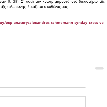
άν. 9, 39). Σ᾿ αὐτὴ τὴν κρίση, μπροστὰ στὸ δικαστήριο τῆς 
τῆς καλωσύνης, δικάζεται ὁ καθένας μας.
doxy/explanatory/alexandros_schmemann_synday_cross_ve