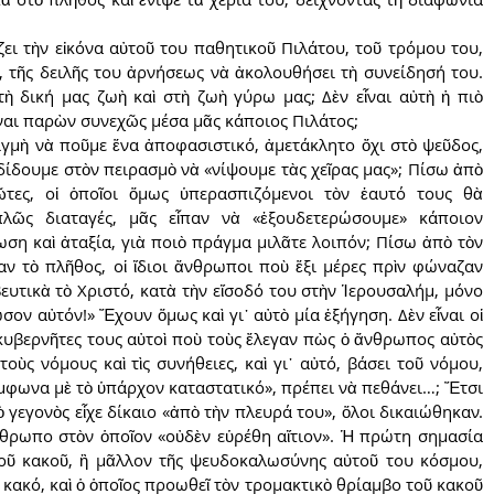
ζει τὴν εἰκόνα αὐτοῦ του παθητικοῦ Πιλάτου, τοῦ τρόμου του, 
 τῆς δειλῆς του ἀρνήσεως νὰ ἀκολουθήσει τὴ συνείδησή του. 
ὴ δική μας ζωὴ καὶ στὴ ζωὴ γύρω μας; Δὲν εἶναι αὐτὴ ἡ πιὸ 
εἶναι παρὼν συνεχῶς μέσα μᾶς κάποιος Πιλάτος;
τιγμὴ νὰ ποῦμε ἕνα ἀποφασιστικό, ἀμετάκλητο ὄχι στὸ ψεῦδος, 
νδίδουμε στὸν πειρασμὸ νὰ «νίψουμε τὰς χεῖρας μας»; Πίσω ἀπὸ 
ῶτες, οἱ ὁποῖοι ὅμως ὑπερασπιζόμενοι τὸν ἑαυτό τους θὰ 
λῶς διαταγές, μᾶς εἶπαν νὰ «ἐξουδετερώσουμε» κάποιον 
η καὶ ἀταξία, γιὰ ποιὸ πράγμα μιλᾶτε λοιπόν; Πίσω ἀπὸ τὸν 
ν τὸ πλῆθος, οἱ ἴδιοι ἄνθρωποι ποὺ ἕξι μέρες πρὶν φώναζαν 
τικὰ τὸ Χριστό, κατὰ τὴν εἴσοδό του στὴν Ἱερουσαλήμ, μόνο 
ν αὐτόν!» Ἔχουν ὅμως καὶ γι᾿ αὐτὸ μία ἐξήγηση. Δὲν εἶναι οἱ 
ἱ κυβερνῆτες τους αὐτοὶ ποὺ τοὺς ἔλεγαν πὼς ὁ ἄνθρωπος αὐτὸς 
οὺς νόμους καὶ τὶς συνήθειες, καὶ γι᾿ αὐτό, βάσει τοῦ νόμου, 
μφωνα μὲ τὸ ὑπάρχον καταστατικό», πρέπει νὰ πεθάνει…; Ἔτσι 
 γεγονὸς εἶχε δίκαιο «ἀπὸ τὴν πλευρά του», ὅλοι δικαιώθηκαν. 
ρωπο στὸν ὁποῖον «οὐδὲν εὑρέθη αἴτιον». Ἡ πρώτη σημασία 
οῦ κακοῦ, ἢ μᾶλλον τῆς ψευδοκαλωσύνης αὐτοῦ του κόσμου, 
 κακό, καὶ ὁ ὁποῖος προωθεῖ τὸν τρομακτικὸ θρίαμβο τοῦ κακοῦ 