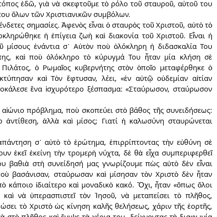
τόπος ἐδῶ, γιὰ νὰ σκεφτοῦμε τὸ ρόλο τοῦ σταυροῦ, αὐτοῦ του 
του ὅλων τῶν Χριστιανικῶν συμβόλων.
νδετες σημασίες. Ἀφενὸς εἶναι ὁ σταυρὸς τοῦ Χριστοῦ, αὐτὸ τὸ 
κληρώθηκε ἡ ἐπίγεια ζωὴ καὶ διακονία τοῦ Χριστοῦ. Εἶναι ἡ 
ῦ μίσους ἐνάντια σ᾿ Αὐτὸν ποὺ ὁλόκληρη ἡ διδασκαλία Του 
πης, καὶ ποὺ ὁλόκληρο τὸ κύρυγμά Του ἦταν μία κλήση σὲ 
Πιλάτος, ὁ Ρωμαῖος κυβερνήτης στὸν ὁποῖο μεταφέρθηκε ὁ 
τύπησαν καὶ Τὸν ἔφτυσαν, λέει, «ἐν αὐτῷ οὐδεμίαν αἰτίαν 
ροκάλεσε ἕνα ἰσχυρότερο ξέσπασμα: «Σταύρωσον, σταύρωσον 
 αἰώνιο πρόβλημα, ποὺ σκοπεύει στὸ βάθος τῆς συνειδήσεως: 
 ἀντίθεση, ἀλλὰ καὶ μίσος; Γιατί ἡ καλωσύνη σταυρώνεται 
άντηση σ᾿ αὐτὸ τὸ ἐρώτημα, ἐπιρρίπτοντας τὴν εὐθύνη σὲ 
ουν ἐκεῖ ἐκείνη τὴν τρομερὴ νύχτα, δὲ θὰ εἶχα συμπεριφερθεῖ 
υ βαθιὰ στὴ συνείδησή μας γνωρίζουμε πὼς αὐτὸ δὲν εἶναι 
οὺ βασάνισαν, σταύρωσαν καὶ μίσησαν τὸν Χριστὸ δὲν ἦταν 
ὸ κάποιο ἰδιαίτερο καὶ μοναδικὸ κακό. Ὄχι, ἦταν «ὅπως ὅλοι 
αὶ νὰ ὑπερασπιστεῖ τὸν Ἰησοῦ, νὰ μεταπείσει τὸ πλῆθος, 
σει τὸ Χριστὸ ὡς κίνηση καλῆς θελήσεως, χάριν τῆς ἑορτῆς, 
ὰ στὸ πλῆθος καὶ ἔνιψε τὰ χέρια του, δείχνοντας τὴ διαφωνία 