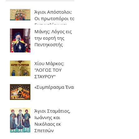
Άγιοι Απόστολοι:
Οι πρωτοπόροι του
Ευαγγελίου και
θεμέλιοι της
Μάνης: Λόγος εις
Εκκλησίας
την εορτή της
Πεντηκοστής
Χίου Μάρκος:
''ΛΟΓΟΣ ΤΟΥ
ΣΤΑΥΡΟΥ''
«Συμπέρασμα Ένα»
Άγιοι Σταμάτιος,
Ιωάννης και
Νικόλαος εκ
Σπετσών