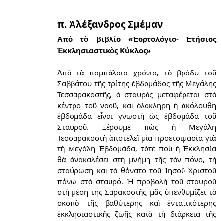
π. Ἀλέξανδρος Σμέμαν
Ἀπὸ τὸ βιβλίο «Ἑορτολόγιο- Ἐτήσιος 
Ἐκκλησιαστικὸς Κύκλος»
Ἀπὸ τὰ παμπάλαια χρόνια, τὸ βράδυ τοῦ 
Σαββάτου τῆς τρίτης ἑβδομάδος τῆς Μεγάλης 
Τεσσαρακοστῆς, ὁ σταυρὸς μεταφέρεται στὸ 
κέντρο τοῦ ναοῦ, καὶ ὁλόκληρη ἡ ἀκόλουθη 
ἑβδομάδα εἶναι γνωστὴ ὡς ἑβδομάδα τοῦ 
Σταυροῦ. Ξέρουμε πὼς ἡ Μεγάλη 
Τεσσαρακοστὴ ἀποτελεῖ μία προετοιμασία γιὰ 
τὴ Μεγάλη Ἑβδομάδα, τότε ποὺ ἡ Ἐκκλησία 
θὰ ἀνακαλέσει στὴ μνήμη τῆς τὸν πόνο, τὴ 
σταύρωση καὶ τὸ θάνατο τοῦ Ἰησοῦ Χριστοῦ 
πάνω στὸ σταυρό. Ἡ προβολὴ τοῦ σταυροῦ 
στὴ μέση της Σαρακοστῆς, μᾶς ὑπενθυμίζει τὸ 
σκοπὸ τῆς βαθύτερης καὶ ἐντατικότερης 
ἐκκλησιαστικῆς ζωῆς κατὰ τὴ διάρκεια τῆς 