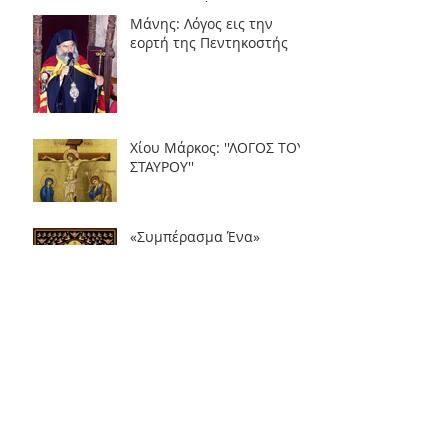
της Εκκλησίας
Μάνης: Λόγος εις την
εορτή της Πεντηκοστής
Χίου Μάρκος: ''ΛΟΓΟΣ ΤΟΥ
ΣΤΑΥΡΟΥ''
«Συμπέρασμα Ένα»
Άγιοι Σταμάτιος, Ιωάννης
και Νικόλαος εκ Σπετσών