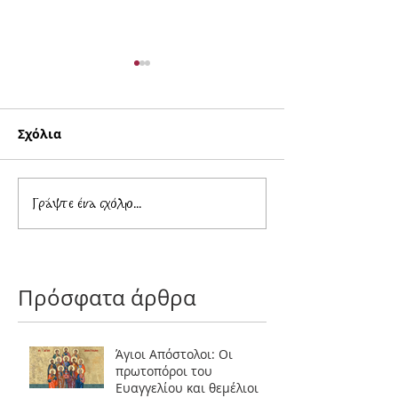
Σχόλια
Μάνης: Λόγος εις την
Χίου Μάρκος: 
Γράψτε ένα σχόλιο...
εορτή της
ΤΟΥ ΣΤΑΥΡΟΥ''
Πεντηκοστής
Πρόσφατα άρθρα
Άγιοι Απόστολοι: Οι
πρωτοπόροι του
Ευαγγελίου και θεμέλιοι