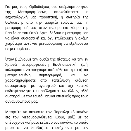
Για μας τους Ορθοδόξους στο υπέρλαμπρο φως 
της Μεταμορφώσεως αποκαλύπτεται η 
εσχατολογική μας προοπτική, η σωτηρία της 
θολωμένης από την αμαρτία εικόνας μας, η 
μεταμόρφωσή μας στον πνευματικό κόσμο της 
Βασιλείας του Θεού. Αρκεί βέβαια η μεταμορφωση 
να είναι ουσιαστική και όχι επιδερμική ή ακόμη 
χειρότερα αντί για μεταμόρφωση να εξελίσσεται 
σε μεταμφίεση.
Όταν βιώνουμε την ουσία της πίστεως και την εν 
Χριστώ μεταμορφωμένη Εκκλησιαστική ζωή, 
καλούμαστε να απέχουμε από κάθε υποκριτική και 
μεταμφιεσμένη συμπεριφορά, και να 
χαρακτηριζόμαστε από ταπείνωση, διάθεση 
αυτοκριτικής, με αγαπητικό και όχι κριτικό 
ενδιαφέρον για τα προβλήματα των άλλων, αλλά 
αυστηροί με τον εαυτό μας και επιεικείς προς τους 
συνανθρώπους μας.
Μπορείτε να ακουσετε τον Παρακλητικό κανόνα 
εις τον Μεταμορφωθέντα Κύριο, μαζί με το 
υπέροχο σε νοήματα κείμενο του κανόνα, το οποίο 
μπορείτε να διαβάζετε ταυτόχρονα με την 