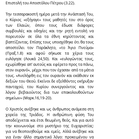
Επιστολή του Αποστόλου Πέτρου (3.22).
Την τεσσαρακοστή ημέρα μετά την Ανάστασή Του, 
ο Κύριος «εξήγαγε» τους μαθητές του στο όρος 
των Ελαιών, όπου τους έδωσε διάφορες 
συμβουλές και οδηγίες και την ρητή εντολή να 
πορευτούν σε όλα τα έθνη κηρύττοντας και 
βαπτίζοντας. Επίσης τους υποσχέθηκε ότι θα τους 
αποστείλει τον Παράκλητο, «το Άγιο Πνεύμα» 
(Πραξ.1.8) και αφού σήκωσε τα χέρια τους 
ευλόγησε (Λουκά 24,50). Και «ευλογώντας τους, 
εχωρίσθηκε απ’ αυτούς και εφέρετο προς τα πάνω, 
στον ουρανό», μέχρι που τον έχασαν από τα μάτια 
τους. «Ανελήφθη εις τον ουρανόν και εκάθισεν εκ 
δεξιών του Θεού. Εκείνοι δε εξελθόντες εκήρυξαν 
πανταχού, του Κυρίου συνεργούντος και τον 
λόγον βεβαιούντος δια των επακολουθούντων 
σημείων» (Μαρκ.16,19-20).
Ο Χριστός ανέβηκε και ως άνθρωπος ανάμεσα στη 
χορεία της Τριάδος. Η ανθρώπινη φύση Του 
αποδείχνεται και έτσι θεωμένη, θεός. Και για αυτό 
την κοινωνούμε στο μυστήριο της Ευχαριστίας: 
για να θεοποιηθούμε και εμείς. Αλλά ανέβηκε και 
για έναν άλλο σημαντικό λόγο: προκειμένου να 