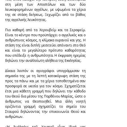
στη μέση των Αποστόλων και των δύο 
λευκοφορημένων αγγέλων, με υψωμένα τα χέρια 
της σε στάση δεήσεως. Ξεχωρίζει από το βάθος 
της αγγελικής λευκότητας.
Πιο καθαρή από τα Χερουβείμ και τα Σεραφείμ. 
Είναι το κέντρο που προϋπάρχει ο αγγελικός και ο 
ανθρώπινος κόσμος, η κλίμακα ουρανού και γης. Η 
στάση της είναι διπλή: μεσιτεύει απέναντι στο Θεό 
και είναι το μεγαλύτερο πρότυπο καθαρότητας 
που επέδειξε η ανθρωπότητα. Η έκφραση ηρεμίας 
δηλώνει την αναλλοίωτη αλήθεια της Εκκλησίας.
Δίκαια λοιπόν οι αγιογράφοι υπογράμμισαν τη 
σημασία της με τη λεπτή κατακόρυφη στάση της 
προς τα πάνω και με τα χέρια τοποθετημένα σαν 
προσφορά σε ικεσία για τον κόσμο. Σχηματίζεται 
έτσι μια κάθετη γραμμή που δηλώνει την κάθοδο 
του Θεού δια μέσου της Παρθένου Μαρίας, ώστε ο 
άνθρωπος να Θεοποιηθεί. Μια άλλη νοητή 
οριζόντια γραμμή σχηματίζει το σημείο του 
Σταυρού δηλώνοντας την επικοινωνία Θεού και 
ανθρώπων.
«Ἡ Ἀνάληψις τοῦ Χριστοῦ εἶναι ἰδική μας 