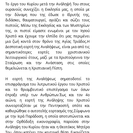
Το έργο του Κυρίου μετά την Ανάληψή Του στους 
ουρανούς συνεχίζει η Εκκλησία μας, η οποία με 
την δύναμη που της έδωσε ο Ιδρυτής της, 
διδάσκει, θαυματουργεί, αγιάζει και σώζει τους 
πιστούς. Μέσω της Εκκλησίας και των Μυστηρίων 
της, οι πιστοί είμαστε ενωμένοι με τον Ιησού 
Χριστό και έχουμε την ελπίδα ότι μας περιμένει 
μια ζωή κοντά στον θρόνο της Αγίας Τριάδος.Η 
Δεσποτική εορτή της Αναλήψεως, είναι μια από τις 
σημαντικότερες εορτές του χριστιανικού 
λειτουργικού έτους, μαζί με τα Χριστούγεννα την 
Σταύρωση και την Ανάσταση, στις οποίες 
θεμελιώνεται η Χριστιανική Πίστη.
Η εορτή της Αναλήψεως σηματοδοτεί το 
επισφράγισμα του λυτρωτικού έργου του Χριστού 
και το θριαμβευτικό επιστέγασμα των όσων 
έπραξε υπέρ των Ανθρώπων.Έως και τον 4ο 
αιώνα, η εορτή της Ανάληψης του Χριστού 
συνεορταζόταν με την Πεντηκοστή, οπότε και 
καθιερώθηκε ο αυτοτελής εορτασμός της.Σύμφωνα 
με την Ιερά Παράδοση, η οποία αποτυπώνεται και 
στην Ορθόδοξη εικονογραφία, παρούσα στην 
Ανάληψη του Κυρίου ήταν και η Θεοτόκος Μητέρα 
Του, όπου κατέχει την κεντρική θέση. Εικονίζεται 