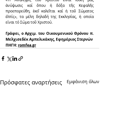
ἀνύψωσις καί ὅπου ἡ δόξα τῆς Κεφαλῆς 
προεπορεύθη, ἐκεῖ καλεῖται καί ἡ τοῦ Σώματος 
ἐλπίς», τα μέλη δηλαδή της Εκκλησίας, ἡ οποία 
είναι τό Σώμα τοῦ Χριστού.
Γράφει, ο Αρχιμ. του Οικουμενικού Θρόνου π. 
Μελχισεδέκ Αμπελικάκης, Eφημέριος Στερνών
ΠΗΓΗ: 
romfea.gr
Πρόσφατες αναρτήσεις
Εμφάνιση όλων