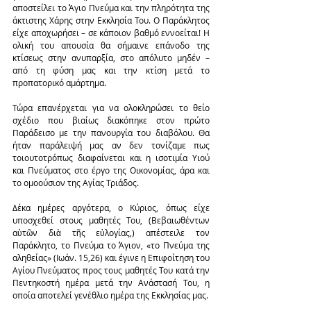
αποστείλει το Άγιο Πνεύμα και την πληρότητα της 
άκτιστης Χάρης στην Εκκλησία Του. Ο Παράκλητος 
είχε αποχωρήσει – σε κάποιον βαθμό εννοείται! Η 
ολική του απουσία θα σήμαινε επάνοδο της 
κτίσεως στην ανυπαρξία, στο απόλυτο μηδέν – 
από τη φύση μας και την κτίση μετά το 
προπατορικό αμάρτημα.
Τώρα επανέρχεται για να ολοκληρώσει το θείο 
σχέδιο που βιαίως διακόπηκε στον πρώτο 
Παράδεισο με την πανουργία του διαβόλου. Θα 
ήταν παράλειψή μας αν δεν τονίζαμε πως 
τοιουτοτρόπως διαφαίνεται και η ισοτιμία Υιού 
και Πνεύματος στο έργο της Οικονομίας, άρα και 
το ομοούσιον της Αγίας Τριάδος.
Δέκα ημέρες αργότερα, ο Κύριος, όπως είχε 
υποσχεθεί στους μαθητές Του, (Βεβαιωθέντων 
αὐτῶν διὰ τῆς εὐλογίας,) απέστειλε τον 
Παράκλητο, το Πνεύμα το Άγιον, «το Πνεύμα της 
αληθείας» (Ιωάν. 15,26) και έγινε η Επιφοίτηση του 
Αγίου Πνεύματος προς τους μαθητές Του κατά την 
Πεντηκοστή ημέρα μετά την Ανάστασή Του, η 
οποία αποτελεί γενέθλιο ημέρα της Εκκλησίας μας.