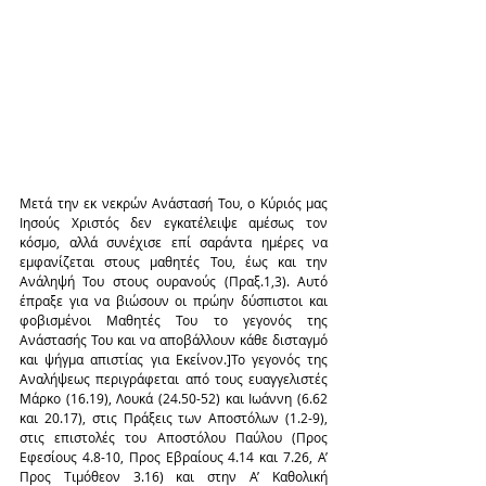
Μετά την εκ νεκρών Ανάστασή Του, ο Κύριός μας 
Ιησούς Χριστός δεν εγκατέλειψε αμέσως τον 
κόσμο, αλλά συνέχισε επί σαράντα ημέρες να 
εμφανίζεται στους μαθητές Του, έως και την 
Ανάληψή Του στους ουρανούς (Πραξ.1,3). Αυτό 
έπραξε για να βιώσουν οι πρώην δύσπιστοι και 
φοβισμένοι Μαθητές Του το γεγονός της 
Ανάστασής Του και να αποβάλλουν κάθε δισταγμό 
και ψήγμα απιστίας για Εκείνον.]Το γεγονός της 
Αναλήψεως περιγράφεται από τους ευαγγελιστές 
Μάρκο (16.19), Λουκά (24.50-52) και Ιωάννη (6.62 
και 20.17), στις Πράξεις των Αποστόλων (1.2-9), 
στις επιστολές του Αποστόλου Παύλου (Προς 
Εφεσίους 4.8-10, Προς Εβραίους 4.14 και 7.26, Α’ 
Προς Τιμόθεον 3.16) και στην Α’ Καθολική 