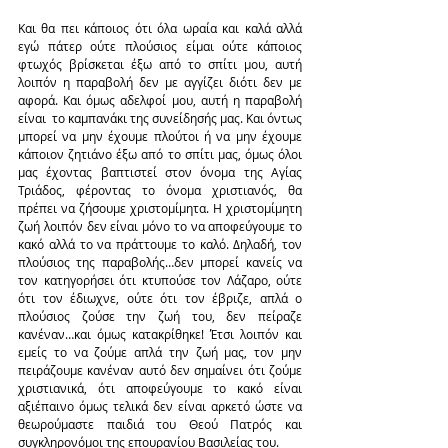
Και θα πει κάποιος ότι όλα ωραία και καλά αλλά 
εγώ πάτερ ούτε πλούσιος είμαι ούτε κάποιος 
φτωχός βρίσκεται έξω από το σπίτι μου, αυτή 
λοιπόν η παραβολή δεν με αγγίζει διότι δεν με 
αφορά. Και όμως αδελφοί μου, αυτή η παραβολή 
είναι  το καμπανάκι της συνείδησής μας. Και όντως 
μπορεί να μην έχουμε πλούτοι ή να μην έχουμε 
κάποιον ζητιάνο έξω από το σπίτι μας, όμως όλοι 
μας έχοντας βαπτιστεί στον όνομα της Αγίας 
Τριάδος, φέροντας το όνομα χριστιανός, θα 
πρέπει να ζήσουμε χριστομίμητα. Η χριστομίμητη 
ζωή λοιπόν δεν είναι μόνο το να αποφεύγουμε το 
κακό αλλά το να πράττουμε το καλό. Δηλαδή, τον 
πλούσιος της παραβολής…δεν μπορεί κανείς να 
τον κατηγορήσει ότι κτυπούσε τον Λάζαρο, ούτε 
ότι τον έδιωχνε, ούτε ότι τον έβριζε, απλά ο 
πλούσιος ζούσε την ζωή του, δεν πείραζε 
κανέναν…και όμως κατακρίθηκε! Έτσι λοιπόν και 
εμείς το να ζούμε απλά την ζωή μας, τον μην 
πειράζουμε κανέναν αυτό δεν σημαίνει ότι ζούμε 
χριστιανικά, ότι αποφεύγουμε το κακό είναι 
αξιέπαινο όμως τελικά δεν είναι αρκετό ώστε να 
θεωρούμαστε παιδιά του Θεού Πατρός και 
συγκληρονόμοι της επουρανίου Βασιλείας του.