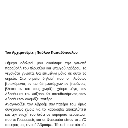
Του Αρχιμανδρίτη Παύλου Παπαδόπουλου
Σήμερα αδελφοί μου ακούσαμε την γνωστή 
παραβολή του πλουσίου και φτωχού Λαζάρου. Τα 
γεγονότα γνωστά. Θα επιμείνω μόνο σε αυτό το 
σημείο. Στο σημείο δηλαδή που ο πλούσιος 
βρισκόμενος εν τω άδη…υπάρχων εν βασάνοις, 
βλέπει αν και τους χωρίζει χάσμα μέγα, τον 
Αβραάμ και τον Λάζαρο. Και απευθυνόμενος στον 
Αβραάμ τον ονομάζει πατέρα.
Αναγνωρίζει τον Αβραάμ σαν πατέρα του, όμως 
συγχρόνως χωρίς να το καταλάβει αποκαλύπτει 
και την ενοχή του διότι σε παρόμοια περίπτωση 
που οι Γραμματείς και οι Φαρισαίοι είπαν ότι: «Ὁ 
πατέρας μας εἶναι ὁ Ἀβραάμ».  Τότε είπε σε αὐτοὺς 