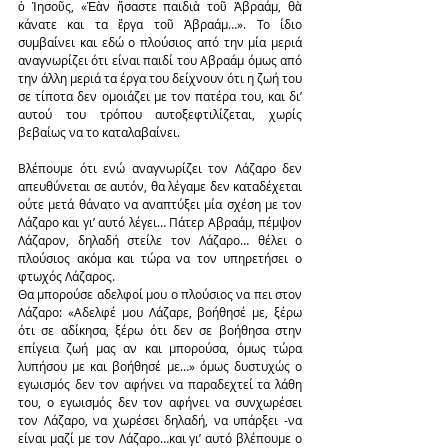
ὁ Ἰησοῦς, «Ἐὰν ἤσαστε παιδιὰ τοῦ Ἀβραάμ, θὰ 
κάνατε και τα ἔργα τοῦ Ἀβραάμ…». Το ίδιο 
συμβαίνει και εδώ ο πλούσιος από την μία μεριά 
αναγνωρίζει ότι είναι παιδί του Αβραάμ όμως από 
την άλλη μεριά τα έργα του δείχνουν ότι η ζωή του 
σε τίποτα δεν ομοιάζει με τον πατέρα του, και δι’ 
αυτού του τρόπου αυτοξεφτιλίζεται, χωρίς 
βεβαίως να το καταλαβαίνει.
Βλέπουμε ότι ενώ αναγνωρίζει τον Λάζαρο δεν 
απευθύνεται σε αυτόν, θα λέγαμε δεν καταδέχεται 
ούτε μετά θάνατο να αναπτύξει μία σχέση με τον 
Λάζαρο και γι’ αυτό λέγει… Πάτερ Αβραάμ, πέμψον 
Λάζαρον, δηλαδή στείλε τον Λάζαρο… θέλει ο 
πλούσιος ακόμα και τώρα να τον υπηρετήσει ο 
φτωχός Λάζαρος.
Θα μπορούσε αδελφοί μου ο πλούσιος να πει στον 
Λάζαρο: «Αδελφέ μου Λάζαρε, βοήθησέ με, ξέρω 
ότι σε αδίκησα, ξέρω ότι δεν σε βοήθησα στην 
επίγεια ζωή μας αν και μπορούσα, όμως τώρα 
λυπήσου με και βοήθησέ με…» όμως δυστυχώς ο 
εγωισμός δεν τον αφήνει να παραδεχτεί τα λάθη 
του, ο εγωισμός δεν τον αφήνει να συνχωρέσει 
τον Λάζαρο, να χωρέσει δηλαδή, να υπάρξει -να 
είναι μαζί με τον Λάζαρο…και γι’ αυτό βλέπουμε ο 