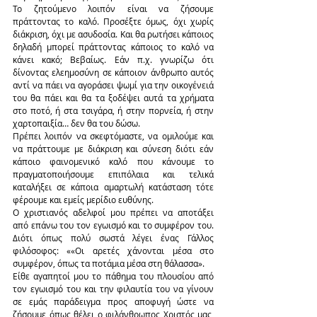
Το ζητούμενο λοιπόν είναι να ζήσουμε 
πράττοντας το καλό. Προσέξτε όμως, όχι χωρίς 
διάκριση, όχι με ασυδοσία. Και θα ρωτήσει κάποιος 
δηλαδή μπορεί πράττοντας κάποιος το καλό να 
κάνει κακό; Βεβαίως. Εάν π.χ. γνωρίζω ότι 
δίνοντας ελεημοσύνη σε κάποιον άνθρωπο αυτός 
αντί να πάει να αγοράσει ψωμί για την οικογένειά 
του θα πάει και θα τα ξοδέψει αυτά τα χρήματα 
στο ποτό, ή στα τσιγάρα, ή στην πορνεία, ή στην 
χαρτοπαιξία… δεν θα του δώσω.
Πρέπει λοιπόν να σκεφτόμαστε, να ομιλούμε και 
να πράττουμε με διάκριση και σύνεση διότι εάν 
κάποιο φαινομενικό καλό που κάνουμε το 
πραγματοποιήσουμε επιπόλαια και τελικά 
καταλήξει σε κάποια αμαρτωλή κατάσταση τότε 
φέρουμε και εμείς μερίδιο ευθύνης.
Ο χριστιανός αδελφοί μου πρέπει να αποτάξει 
από επάνω του τον εγωισμό και το συμφέρον του. 
Διότι όπως πολύ σωστά λέγει ένας Γάλλος 
φιλόσοφος: ««Οι αρετές χάνονται μέσα στο 
συμφέρον, όπως τα ποτάμια μέσα στη θάλασσα».
Είθε αγαπητοί μου το πάθημα του πλουσίου από 
τον εγωισμό του και την φιλαυτία του να γίνουν 
σε εμάς παράδειγμα προς αποφυγή ώστε να 
ζήσουμε όπως θέλει ο φιλάνθρωπος Χριστός μας, 