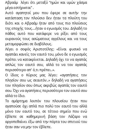
Αβραάμ  λέγει ότι μεταξύ “ημών και υμών χάσμα 
μέγα εστήρικται” .
Αυτό αγαπητοί μου που έφερε σε αυτήν την 
κατάσταση τον πλούσιο δεν ήταν τα πλούτη του 
διότι και ο Αβραάμ ήταν από τους πιο πλούσιος 
της εποχής τους….ήταν ο εγωισμός του. Δηλαδή το 
πάθος αυτό που κατάφερε να ρίξει από τους 
ουρανούς τους ασώματους αγγέλους και να τους 
μεταμορφώσει σε διαβόλους.
Λέγει ο σοφός Αριστοτέλης: «Είναι φυσικό να 
αγαπάει κανείς τον εαυτό του, μόνο δε ο εγωισμός 
πρέπει να κατακρίνεται. Δηλαδή όχι το να αγαπάς 
απλώς τον εαυτό σου, αλλά το να τον αγαπάς 
περισσότερο απ' ό,τι πρέπει..».
Ο ίδιος ο Κύριος μας λέγει: «αγαπήσεις τον 
πλησίον σου ως σεαυτόν..» δηλαδή να αγαπήσεις 
τον πλησίον σου όπως ακριβώς αγαπάς τον εαυτό 
σου. Όχι να αγαπήσεις περισσότερο τον εαυτό σου 
αλλά το ίδιο.
Το αμάρτημα λοιπόν του πλουσίου ήταν που 
αγαπούσε όχι απλά πιο πολύ τον εαυτό του αλλά 
μόνο τον εαυτό του, σε τέτοιο σημείο που ενώ 
έβλεπε σε καθημερινή βάση τον Λάζαρο να 
αργοπεθαίνει έξω από την πόρτα του σπιτιού του 
ήταν σαν να μην τον έβλεπε.